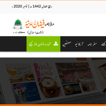
ربیع الاول 1442 ھ | نومبر 2020 ء
کھئے
سفر نامہ
آرکائیو
مصنفین
شمارہ ڈاؤن لوڈ کیجئے