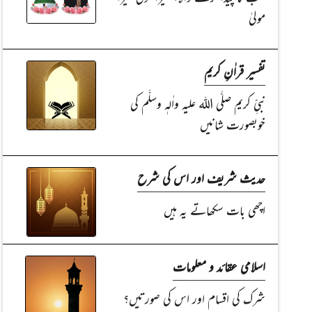
مولیٰ
تفسیر قراٰنِ کریم
نبیِّ کریم صلَّی اللہ علیہ واٰلہٖ وسلَّم کی
خوبصورت شانیں
حدیث شریف اور اس کی شرح
اچھی بات سکھاتے یہ ہیں
اسلامی عقائد و معلومات
شرک کی اقسام اور اس کی صورتیں؟