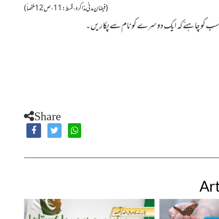
(فیضان مدنی مذاکرہ ، قسط : 11 ، ص12ملخصاً)
، ہم سب کو چاہئے کہ ایک دوسرے کو نام سے پکاریں۔
Share
Art