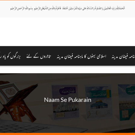
ہنامہ فیضان مدینہ
اسلامی بہنوں کا ماہنامہ فیضانِ مدینہ
تاجروں کے لئے
بزرگوں کو یاد ر
Naam Se Pukarain