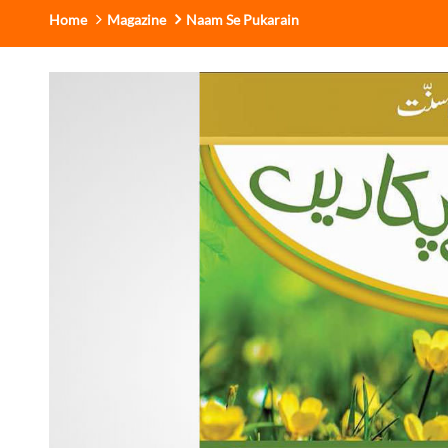
Home
Magazine
Naam Se Pukarain