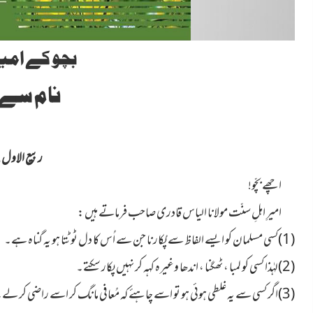
بچو کے امی
نام سے 
ربیع الاول 1442ھ
اچھے بچّو!
امیرِ اہلِ سنّت مولانا الیاس قادری صاحب فرماتے ہیں :
(1)کسی مسلمان کو ایسے الفاظ سے پُکارنا جن سے اُس کا دل ٹوٹتا ہو یہ گناہ ہے۔
(2)لہٰذا کسی کو لمبا ، ٹھگنا ، اندھا وغیرہ کہہ کر نہیں پکار سکتے۔
(3)اگر کسی سے یہ غلطی ہوئی ہو تو اسے چاہئے کہ مُعافی مانگ کر اسے راضی کر لے۔