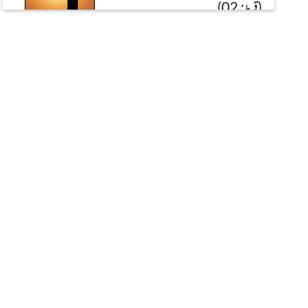
(قسط: 02)
مدنی مذاکرے کے سوال جواب
بارھویں کا دِن مکّے میں گُزاریں یا مدینے
میں؟
دارالافتاء اہلسنت
روضۂ رسول یا نعل پاک کی تصویر اور
نقش بنانا اور ان کی تعظیم کرناکیسا؟
فریاد
سنا ہے آپ ہر عاشق کے گھر تشریف