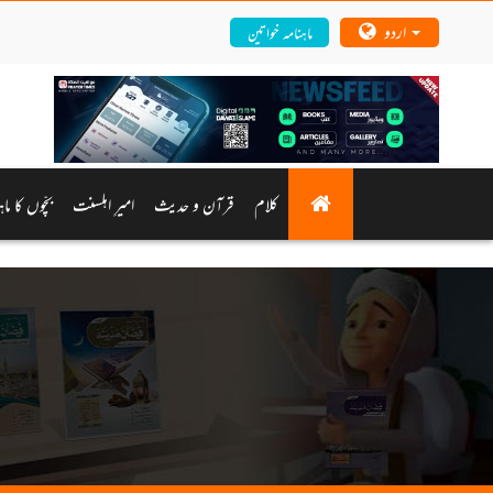
اردو
ماہنامہ خواتین
کلام
قرآن و حدیث
امیرِ اہلسنت
بچّوں کا ما