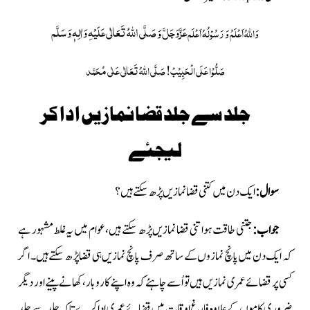
عَزَّوَجَلَّ
صَلَّی اللّٰہُ تَعَالٰی عَلَیْہِ وَاٰلِہٖ وَسَلَّم
وَ
وَاللہُ اَعْلَمُ وَ رَسُوْلُہُ اَعْلَم
صَلُّوْا عَلَی الْحَبِیْبْ!
صَلَّی اللہُ تَعَالٰی عَلٰی مُحَمَّد
جلد سے جلد قضا نمازیں ادا کر
لیجئے
سوال:
ایک دن میں کتنی قضا نمازیں پڑھ سکتے ہیں؟
جواب:
جتنی طاقت ہو اتنی قضا نمازیں پڑھ سکتے ہیں، عوام میں یہ غلط مشہور ہے
کہ ایک دن میں پانچ نمازوں کے ساتھ صرف پانچ نمازیں ہی قضا پڑھ سکتے ہیں۔ اگر
کسی پر قضائے عمری نمازیں ہیں تو اُسے چاہئے کہ وہ اپنے کاروبار،کھانے پینے اور دیگر
ضروری کاموں کے علاوہ فارِغ اوقات میں قضائے عمری ادا کرے تاکہ جلد سے جلد