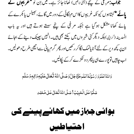
جواب:
مُرغی کے پنجے
کھانا جائز ہے۔ میں اِن کو
”غریبوں کے
(یعنی ٹانگیں)
پائے“
کہتا ہوں کیونکہ غریبوں کا اس مہنگائی کے دور میں گائے، بھینس یا بکرے کے
پائے کھانا مشکل ہوگیا ہے جبکہ مرغی کے پنجے سستے ہوتے ہیں اور یہ باب
المدینہ
بلکہ دیگر کئی شہروں میں بکتے بھی ہیں۔ انہیں پھینک دینے کے بجائے
(کراچی)
ان پر کچھ دیرکے لئے آٹایا نمک لگاکررکھیں اورپھر گرم پانی سے اچھی طرح دھو لیں ۔
اب چاہیں تو پورے ہی یاپھردو ٹکڑے کر کے پکا لیں۔
عَزَّوَجَلَّ
صَلَّی اللّٰہُ تَعَالٰی عَلَیْہِ وَاٰلِہٖ وَسَلَّم
وَ
وَاللہُ اَعْلَمُ وَ رَسُوْلُہُ اَعْلَم
صَلُّوْا عَلَی الْحَبِیْبْ!
صَلَّی اللہُ تَعَالٰی عَلٰی مُحَمَّد
ہوائی جہاز میں کھانے پینے کی
احتیاطیں