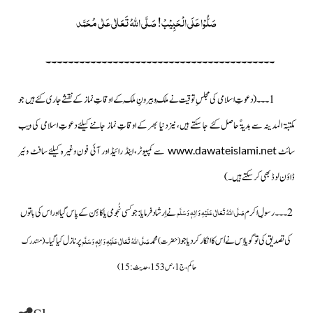
صَلُّوْا عَلَی الْحَبِیْبْ!
صَلَّی اللہُ تَعَالٰی عَلٰی مُحَمَّد
۔۔۔۔۔۔۔۔۔۔۔۔۔۔۔۔۔۔۔۔۔۔۔۔۔۔۔۔۔۔۔۔۔۔۔۔۔۔۔۔۔
1۔۔۔
(دعوتِ اسلامی کی مجلسِ توقیت نے مُلک وبیرونِ مُلک کے اوقاتِ نماز کے نقشے جاری کئے ہیں جو
مکتبۃ المدینہ سے ہدیۃً حاصل کئے جا سکتے ہیں، نیز دنیا بھر کے اوقاتِ نماز جاننے کیلئے دعوتِ اسلامی کی ویب
www.dawateislami.net
سائٹ
سے کمپیوٹر، اینڈ رائیڈ اور آئی فون وغیرہ کیلئے سافٹ وئیر
ڈاؤن لوڈ بھی کر سکتے ہیں۔)
صَلَّی اللّٰہُ تَعَالٰی عَلَیْہِ وَاٰلِہٖ وَسَلَّم
2۔۔۔رسولِ اکرم
نے اِرشاد فرمایا: جو کسی نُجومی یا کاہِن کے پاس گیا اور اس کی باتوں
صَلَّی اللّٰہُ تَعَالٰی عَلَیْہِ وَاٰلِہٖ وَسَلَّم
کی تصدیق کی تو گویا اِس نے اُس کا انکار کر دیا جو
محمد
پر نازل کیا گیا۔
(حضرت)
(مستدرک
حاکم،ج1، ص153، حدیث: 15)