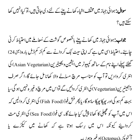
سوال:
ہوائی جہاز میں مختلف اشیاء کھانے پینے کے لئے دی جاتی ہیں، تو کیا انہیں کھا
سکتے ہیں؟
جواب
:
ہوائی جہاز میں کھانے پینے بالخصوص گوشت کے مُعاملے میں احتیاط کرنی
چاہئے۔ احتیاط اسی میں ہے کہ اپنی سیٹ بُک کروانے سے کم اَز کم ڈبل بارہ
(یعنی 24)
گھنٹے پہلے اپنے نام کے ساتھ کمپیوٹر میں ایشین ویجیٹرین
کی
)
Asian Vegetarian
(
انٹری کروا دیں تو آپ کو مناسب مرچ مَسالے والا کھانا مل جائے گا، اگر صرف
ویجیٹیرین
کی انٹری کروائیں گے تو اس میں مرچ وغیرہ نہیں ہو گی، یا
)
Vegetarian
(
بہت کم ہوگی اور پھیکا پھیکا سا ہوگا، یا پھر فِش فوڈ
کی انٹری کروا لیں کہ
)
Fish Food
(
اس میں آپ کو مچھلی کا کھانا پیش کیا جائے گا۔ سی فوڈ
کی انٹری مت
(Sea Food)
کروائیے کیونکہ اس میں رِسک ہوتا ہے کہ کھانے میں کیکڑے یا
آکٹوپس
وغیرہ ہوں۔
)
Octopus
(