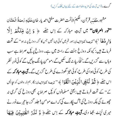
گرے۔
(اس آیت کی مزید وضاحت کے لئے یہاں کلک کریں)
عَلَیْہِ رَحمَۃُ الْحَنَّان
مُفَسِّرِ
مشہور
قرآن، حَکیمُ الاُمَّت حضرت مفتی احمد یار خان
وَ اِنْ مِّنْكُمْ اِلَّا
﴿
”نور العرفان“
میں آیتِ مبارَکہ کے اِس حصّے
وَارِدُهَاۚ-
﴾
ترجمۂ کنزالایمان
کے تحت
”
:اور تم میں کوئی ایسا نہیں جس کا گزر دوزخ پر نہ ہو“
فرماتے ہیں: کیونکہ دوزخ جنّت کے راستہ میں ہے۔ دوزخ پر پُلْ صراط ہے سب
وہاں سے گزریں گے۔ کُفَّار پار نہ لگ سکیں گے، مومن پار لگ جائیں گے کوئی نورِ نظر
کی طرح، کوئی ہوا کی طرح، کوئی تیز گھوڑے کی طرح گزریں گے۔
آیتِ مبارَکہ
کے
ثُمَّ نُنَجِّی الَّذِیْنَ اتَّقَوْا
﴾
﴿
اس حصّے
ترجمۂ کنزالایمان
”
:پھر ہم ڈر والوں کو بچا لیں
کے تحت فرماتے ہیں:یعنی مسلمانوں کو پُل صراط پر بھی دوزخ کی گرمی نہ
گے“
چھوئے گی بلکہ دوزخ کی آگ پکارے گی کہ اے مومن! جلد گزر جا تیرے نور نے
وَّ نَذَرُ الظّٰلِمِیْنَ فِیْهَا
﴿
میری لَپَٹ بجھا دی۔
آیتِ مبارَکہ
کے اِس حصّے