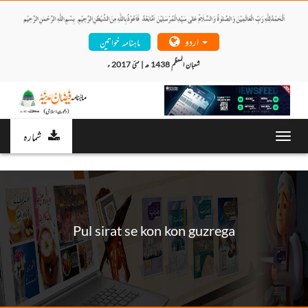
اردو
ماہنامہ خواتین
شعبان المعظم 1438 ھ | مئی 2017 ء 
شمارہ
Toggl
navig
Pul sirat se kon kon guzrega