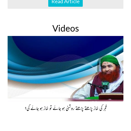
Read Article
Videos
فجر کی نماز پڑھتے پڑھتے روشنی ہو جائے تو نماز ہو جائے گی؟