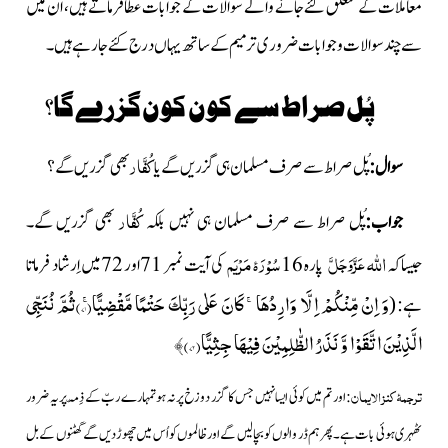
معاملات کے متعلق کئے جانے والے سوالات کے جوابات عطا فرماتے ہیں، ان میں
سے چند سوالات وجوابات ضروری ترمیم کے ساتھ یہاں درج کئے جا رہے ہیں۔
پُل صراط سے کون کون گزرے گا؟
کُفَّار
سوال:
پُل صراط سے صرف مسلمان ہی گزریں گے یا
بھی گزریں گے؟
کُفَّار
جواب:
پُل صراط سے صرف مسلمان ہی نہیں بلکہ
بھی
گزریں گے۔
اللہ
عَزَّوَجَلَّ
سُوْرَۂ مَرْیَم
جیساکہ
پارہ 16
کی آیت نمبر 71اور 72میں اِرشاد فرماتا
وَ اِنْ مِّنْكُمْ اِلَّا وَارِدُهَاۚ- كَانَ عَلٰى رَبِّكَ حَتْمًا مَّقْضِیًّاۚ(
۷۱)
ثُمَّ نُنَجِّی
ہے:
)
الَّذِیْنَ اتَّقَوْا وَّ نَذَرُ الظّٰلِمِیْنَ فِیْهَا جِثِیًّا(
۷۲)
﴾
ترجمۂ کنز الایمان
:اور تم میں کوئی ایسا نہیں جس کا گزر دوزخ پر نہ ہو تمہارے ربّ کے ذِمّہ پر یہ ضرور
ٹھہری ہوئی بات ہے۔ پھر ہم ڈر والوں کو بچا لیں گے اور ظالموں کو اُس میں چھوڑ دیں گے گھٹنوں کے بل