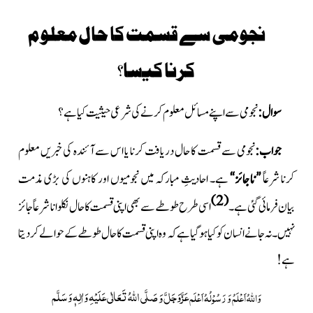
نجومی سے قسمت کا حال معلوم
کرنا کیسا؟
سوال:
نجومی سے اپنے مسائل معلوم کرنے کی شرعی حیثیت کیا ہے؟
جواب:
نجومی سے قسمت کا حال دریافت کرنا یا اس سے آئندہ کی خبریں معلوم
کرنا شرعاً
”ناجائز“
ہے۔ احادیثِ مبارکہ
میں نجومیوں اور کاہنوں کی بڑی مذمت
(2)
بیان فرمائی گئی ہے۔
اسی طرح طوطے سے بھی اپنی قسمت کا حال نکلوانا شرعاً جائز
نہیں۔
نہ جانے انسان کو کیا ہوگیا ہے کہ وہ اپنی قسمت کا حال طوطے کے حوالے کردیتا
ہے!
عَزَّوَجَلَّ
صَلَّی اللّٰہُ تَعَالٰی عَلَیْہِ وَاٰلِہٖ وَسَلَّم
وَ
وَاللہُ اَعْلَمُ وَ رَسُوْلُہُ اَعْلَم