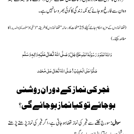
وہ ان سے فارغ ہوجائے کیونکہ زندگی کا کوئی بھروسا نہیں ہے۔
(قضا نمازوں کے مزید احکام جاننے کیلئے 25 صفحات کا رسالہ ”قضا نمازوں کا طریقہ“
کا
(حنفی) (مطبوعہ مکتبۃ المدینہ)
مطالعہ کیجئے۔)
عَزَّوَجَلَّ
صَلَّی اللّٰہُ تَعَالٰی عَلَیْہِ وَاٰلِہٖ وَسَلَّم
وَ
وَاللہُ اَعْلَمُ وَ رَسُوْلُہُ اَعْلَم
صَلُّوْا عَلَی الْحَبِیْبْ!
صَلَّی اللہُ تَعَالٰی عَلٰی مُحَمَّد
فجر کی نماز کے دوران روشنی
ہوجائے تو کیا نماز ہوجائے گی؟
سوال:
سورج نکلنے سے فجر کی نماز قضا ہوجاتی ہے، اگر فجر کی نماز پڑھتے پڑھتے