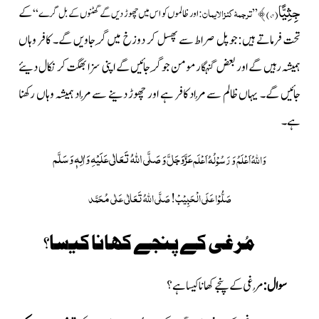
جِثِیًّا(
۷۲)
﴾
ترجمۂ کنزالایمان
کے
”
: اور ظالموں کو اس میں چھوڑ دیں گے گھٹنوں کے بل گرے“
تحت فرماتے ہیں:جو پل صراط سے پھسل کر دوزخ میں گِر جاویں گے۔ کافر وہاں
ہمیشہ رہیں گے اور بعض گنہگار مومن جو گِر جائیں گے اپنی سزا بھگت کر نکال دیئے
جائیں گے۔ یہاں ظالم سے مُراد کافر ہے اور چھوڑ دینے سے مُراد ہمیشہ وہاں رکھنا
ہے۔
عَزَّوَجَلَّ
صَلَّی اللّٰہُ تَعَالٰی عَلَیْہِ وَاٰلِہٖ وَسَلَّم
وَ
وَاللہُ اَعْلَمُ وَ رَسُوْلُہُ اَعْلَم
صَلُّوْا عَلَی الْحَبِیْبْ!
صَلَّی اللہُ تَعَالٰی عَلٰی مُحَمَّد
مُرغی کے پنجے کھانا کیسا؟
سوال:
مُرغی کے پنجے کھانا کیسا ہے؟