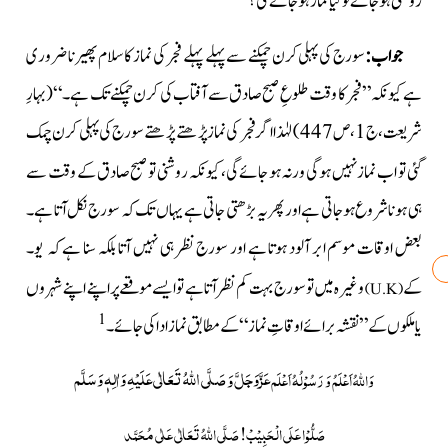
روشنی ہوجائے تو کیانماز ہوجائے گی؟
جواب
:
سورج کی پہلی کرن چمکنے سے پہلے پہلے فجر کی نماز کا سلام پھیرنا ضروری
ہے کیونکہ ”فجر کا وقت طلوعِ صبح صادق سے آفتاب کی کرن چمکنےتک ہے۔“
(بہارِ
لہٰذا اگر فجر کی نماز پڑھتے پڑھتے سورج کی پہلی کرن چمک
شریعت،ج1، ص447)
گئی تو اب نماز نہیں ہوگی ورنہ ہو
جائے گی، کیونکہ روشنی تو صبح صادق کے وقت سے
ہی ہونا شروع ہوجاتی ہے اور پھر یہ بڑھتی جاتی ہے یہاں تک کہ سورج نکل آتا ہے۔
بعض اوقات موسم ابر آلود ہوتا ہے اور سورج نظر ہی نہیں آتا بلکہ سنا ہے کہ یو۔
کے
وغیرہ میں تو سورج بہت کم نظر آتا ہے تو ایسے موقعے پر اپنے اپنے شہروں
)
U.K
(
1
یا ملکوں کے ”نقشہ برائے اوقاتِ نماز“ کے مطابق نماز ادا کی جائے۔
عَزَّوَجَلَّ
صَلَّی اللّٰہُ تَعَالٰی عَلَیْہِ وَاٰلِہٖ وَسَلَّم
وَ
وَاللہُ اَعْلَمُ وَ رَسُوْلُہُ اَعْلَم
صَلُّوْا عَلَی الْحَبِیْبْ!
صَلَّی اللہُ تَعَالٰی عَلٰی مُحَمَّد