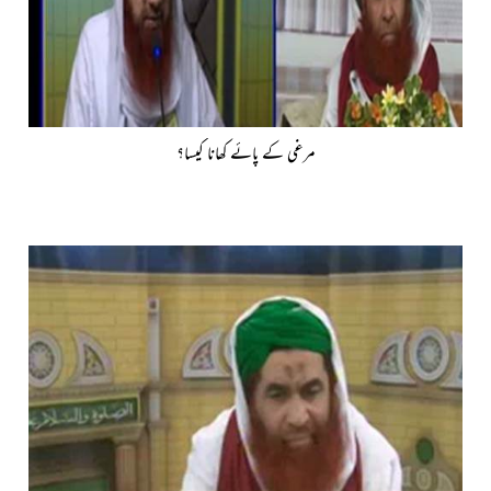
مرغی کے پائے کھانا کیسا؟