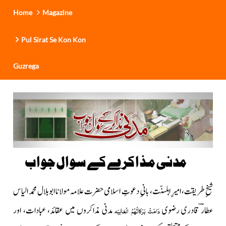
Home
Magazine
Pul Sirat Se Kon Kon
Guzrega
مدنی مذاکرے کے سوال جواب
شیخِ طریقت، امیرِ اہلسنّت، بانیِ دعوتِ اسلامی حضرت علامہ مولانا ابوبلال محمد الیاس
عطارؔ قادری رضوی
مدنی مذاکروں میں عقائد، عبادات، اور
دَامَتْ بَرَکاتُہُمُ الْعَالِیَہ