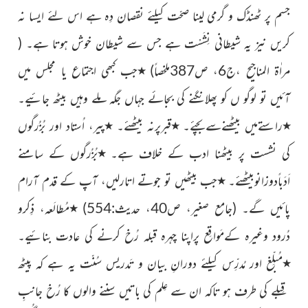
جسم پر ٹھنڈک و گرمی لینا صحّت کیلئے نقصان دِہ ہے اس لئے ایسا نہ
کریں نیز یہ شیطانی نِشَسْت ہے جس سے شیطان خوش ہوتا ہے۔
(
مراٰۃ المناجیح ،ج6، ص387ملخصاً)
٭
جب کبھی اجتماع یا مجلس میں
آئیں تو لوگو ں کو پھلانگنے کی بجائے جہاں جگہ ملے وہیں بیٹھ جائیے۔
٭
راستےمیں بیٹھنےسےبچئے۔
٭
قبرپرنہ بیٹھئے۔
٭
پیر، اُستاد اور
بُزُرگوں
کی نشست پر بیٹھنا ادب کے خلاف ہے۔
٭
بُزُرگوں
کے سامنے
اَدَباًدوزانوبیٹھئے۔
٭
جب بیٹھیں تو جوتے
اتارلیں،
آپ کے قدم آرام
پائیں گے۔
(جامع صغیر، ص40، حدیث:554)
٭
مُطالَعہ، ذِکرو
دُرود وغیرہ کےمَواقِع پراپنا چہرہ قبلہ رُخ کرنے کی عادت بنائیے۔
٭
مُبلِّغ اور مُدرِّس
کیلئے دورانِ بیان و تَدریس سُنّت یہ ہے کہ پیٹھ
قِبلے کی طرف ہو تاکہ ان سے عِلم کی باتیں سننے والوں کا رُخ جانبِ