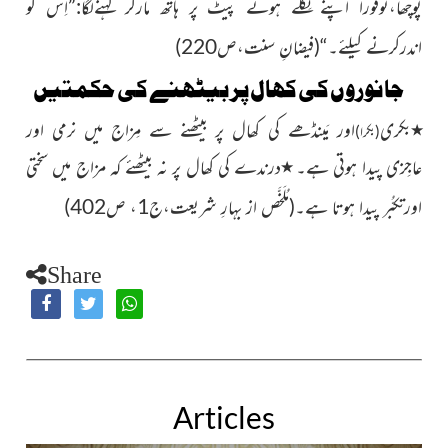
پوچھا،توفوراً اپنے نِکلے ہوئے پیٹ پر ہاتھ مارکر کہنےلگا:”اِس کو
اندرکرنے کیلئے۔“
(فیضانِ سنت،ص220)
جانوروں کی کھال پر بیٹھنے کی حکمتیں
٭
بکری
اور مَینڈھے کی کھال پر بیٹھنے سے مِزاج میں نرمی اور
(بکرا)
عاجِزی پیدا ہوتی ہے۔
٭
درندے کی کھال پر نہ بیٹھئے کہ مزاج میں سختی
اورتکبُّر پیدا ہوتا ہے۔
(مُلَخَّص از بہارِ شریعت،ج1، ص
402
)
Share
Articles