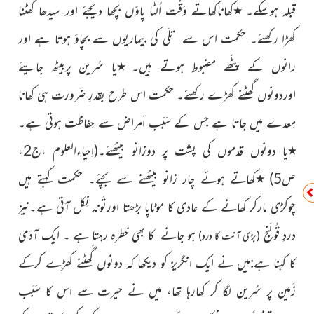
قبلہ ہوسکے
۔
٭
کھاناکھاتے وَقْت اُلٹا پاؤں بچھا دیجئے اور سیدھا گُھٹنا
کھڑا رکھئے۔ حکمت اس سے تِلّی کی بیماریوں سے بچاؤ ہوتا ہے اور
رانوں کے پٹّھے مضبوط ہوتے ہیں۔
٭
یا سُرین پربیٹھ جایئے
اوردونوں گھٹنے کھڑے رکھئے۔ حکمت اس طرح بقدرِ ضَرورت ہی کھانا
مِعدے میں جاتا ہے جس کے سَبَب اَمراض سے حِفاظت ہوتی ہے۔
٭
یا دونوں قدموں کی پشت پر دوزانو بیٹھئے۔
(اِحیاءالعلوم ،ج2،
ص5)
٭
کھاتے ہوئے چار زانو بیٹھنے سے بچئے۔ حکمت کہتے ہیں
چوکڑی مارکر کھانے کے عادی کا موٹاپا بڑھتا اورتَوند نِکل آتی ہے۔نیز
دردِ قُولَنج
ہو جانے کا بھی خطرہ رہتا ہے ۔ ایک آدَمی
(بڑی آنت کا درد)
کا کہنا ہے:میں نے ایک انگریز کو دیکھا کہ دونوں گُھٹنے کھڑے کرکے
زَمین پر سُرین لگا کر کھارہا تھا، میں نے حیرت سے اس کا سَبَب