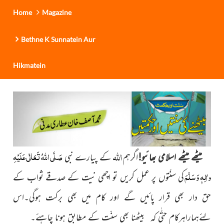
Home
Magazine
Bethne K Sunnatein Aur
Hikmatein
اللہ
صَلَّی اللّٰہُ تَعَالٰی عَلَیْہِ
میٹھے میٹھے اسلامی بھائیو!
اگر
ہم
کے پیارے نبی
واٰلِہٖ وَسَلَّمَ
کی سنّتوں پر عمل کریں تو اچھی نیت کے صدقے ثواب کے
حق دار بھی قرار پائیں گے اور کام میں بھی برکت ہوگی۔اس
لئےہماراہرکام حتّٰی کہ بیٹھنا بھی سنّت کے مطابق ہونا چاہئے۔