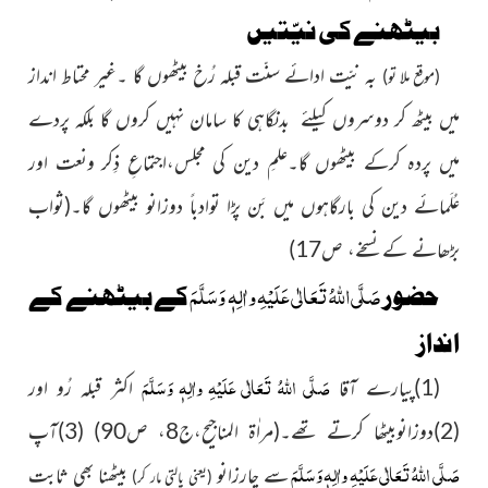
بیٹھنے کی نیّتیں
بہ نیّت ادائے سنّت قبلہ رُخ بیٹھوں گا ۔غیر محتاط انداز
(موقع ملا تو)
میں بیٹھ کر دوسروں کیلئے بدنگاہی کا سامان نہیں کروں گا بلکہ پردے
میں پردہ کرکے بیٹھوں گا۔علمِ دین کی مجلس،اجتماعِ ذِکر ونعت اور
عُلَمائے دین کی بارگاہوں میں بَن پڑا توادباً دوزانو بیٹھوں گا۔
(ثواب
بڑھانے کے نسخے، ص17)
صَلَّی اللّٰہُ تَعَالٰی عَلَیْہِ واٰلِہٖ وَسَلَّمَ
حضور
کے بیٹھنے کے
انداز
صَلَّی اللّٰہُ تَعَالٰی عَلَیْہِ واٰلِہٖ وَسَلَّمَ
(1)پیارے آقا
اکثر قبلہ رُو اور
(2)دوزانوبیٹھا کرتے تھے۔
(مراٰۃ المناجیح،ج8، ص90)
(3)آپ
صَلَّی اللّٰہُ تَعَالٰی عَلَیْہِ واٰلِہٖ وَسَلَّمَ
سے چارزانو
بیٹھنا بھی ثابت
(یعنی پالتی مار کر)