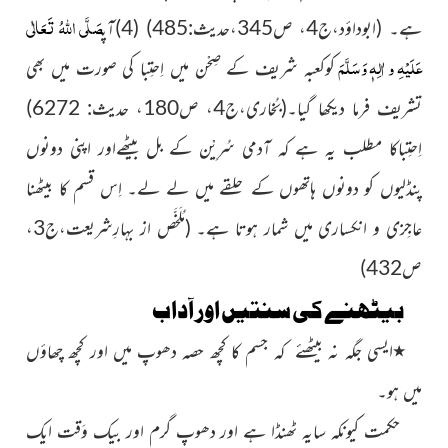
صَلَّی اللّٰہُ تَعَالٰی
ہے۔
(ابوداؤد،ج4، ص
345،حدیث:485
)
(4)آپ
عَلَیْہِ و اٰلِہٖ وَسَلَّمَ
کوکعبہ شریف کے صِحْن میں اِحتِبا کی صورت میں بھی
تشریف فرما دیکھا گیا۔
(بُخاری،ج4، ص180، حدیث: 6272)
اِحتِباکا مطلب یہ ہے کہ آدمی سُرِیْن کے بل بیٹھےاور اپنی دونوں
پنڈلیوں کو دونوں ہاتھوں کے حلقے میں
لے لے۔ اِس قسم کا بیٹھنا
عاجِزی و انکساری میں شمار ہوتا ہے۔
(مُلَخَّص از بہارِشریعت،ج3،
ص432)
بیٹھنے کی سنتیں اور آداب
٭
ایسی جگہ نہ بیٹھئے کہ جسم کا کچھ حصہ دھوپ میں اور کچھ چھاؤں
میں ہو۔
حکمت کیونکہ سایہ ٹھنڈا ہے اور دھوپ گرم اور بیک وَقت ایک