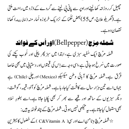
چھیل کر روزانہ کھالینےاور اوپر سے پانی پی لینے سے گُردے کے دَرْد میں راحت ملتی
ہے۔
بعض حُکَمَا کے نزدیک خربوزہ نَہار منہ
کھانا
(گھریلو علاج، ص55)
(خالی پیٹ)
نقصان دہ ہے۔
شملہ مِرْچ(
Bell pepper
)اور اُس کے فوائد
شملہ مِرْچ ایک مُفید سبزی ہے، ابتدا میں سبزپھر پیلی اور خُوب پکنے کی
صورت میں سُرخ ہوجاتی ہے، اسی وجہ سے اِس کی قیمتوں اور دستیابی میں بھی خاصا
فَرْق ہے۔شملہ مِرْچ کا
آبائی وطن میکسیکو
اورچلی
ہے
)
Chile
(
)
Mexico
(
جہاں
اسے تین ہزار سال سے کاشْت کیا جارہا ہے۔ شملہ مِرْچ کو آلو، قیمہ، گوشت،
دیگر سبزیوں کے ساتھ اور قیمے
سے بھر کر بھی پکایا جاتا ہے۔اسے بطورِ سَلاد
بھی
استعمال
کیا جاتا ہے۔یہ تیکھی نہیں ہوتی۔شملہ مِرْچ کے چند فوائد یہ ہیں:
شملہ مِرْچ وِٹامن اے اور سی
کے حُصُول
کا بہترین
٭
)
C
&
Vitamin A
(