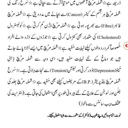
ذریعہ ہے
شملہ مِرْچ آنکھوں میں موتیا اُترنے سے بچاتی ہے
سُرخ رنگ کی
٭
٭
شملہ مِرْچ ہر قِسْم کے کینسر
سے بچانے میں مدد دیتی ہے
شملہ مِرْچ
٭
)
Cancer
(
فائبر
سے بھرپور ہوتی ہے
شملہ مِرْچ وَزْن کم کرتی
ہے
کولیسٹرول
٭
٭
)
Fibre
(
کی مِقدار بھی کنٹرول کرتی ہے
جوڑوں کے دَرْد والے اَفراد
٭
)
Cholesterol
(
خُصوصاً کمردرد والوں کیلئے نہایت مُفید ہے
شملہ مِرْچ میں ایسے اَجزا پائے جاتے
٭
ہیں جو دماغ کے لئے نہایت مفید ہیں، اسی وجہ سے شملہ مِرْچ ذِہنی
تَناؤ
دُور کرتی اور ٹینشن
سے نجات دِلاتی ہے۔
سُرخ
٭
)
Tension
(
)
Depression
(
شملہ مِرْچ بلڈپریشر
کے مریضوں کیلئے بھی مُفید ہے
شملہ مِرْچ جِلدکی
٭
)
B.P.
(
جَلَن اور سُوجَن کے علاج کے لئے
بیرونی طور پر بھی استعمال کی جاتی ہے۔
(انٹرنیٹ کی
مختلف ویب سائٹس سے ماخوذ)
نوٹ: تمام دوائیں اپنے طبیب(ڈاکٹر)کے مشورے سے ہی استعمال کیجئے۔