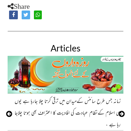
Share
Articles
زمانہ جس طرح سائنس کےمیدان میں ترقی کرتا چلا جارہا ہے یوں
ہی اسلام کےنظامِ عبادت کی افادیت کا اعتراف بھی ہوتا چلاجا
رہا ہے ،