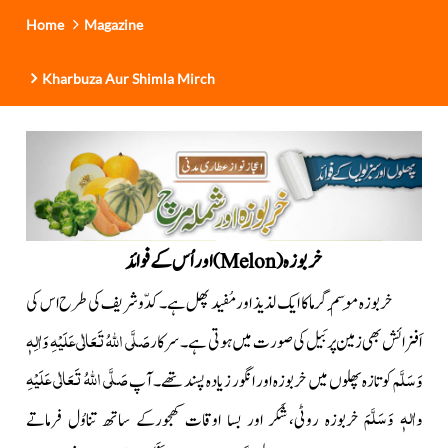
Home
Magazine
Kharbuza Aur Shimla Mirch
خربوزہ
اور اُس کے فوائد
)
Melon
(
خربوزہ مَوسِمِ گرما کا ایک لذیذ اور مُفید پھل ہے۔ کدّو شریف کی طرح اس کی
صَلَّی اللہُ تَعَالٰی عَلَیْہِ وَاٰلِہٖ
اَفزائش بھی زمین پر بَیل کی صورت میں ہوتی ہے
۔ سرکار
صَلَّی اللّٰہُ تَعَالٰی عَلَیْہِ
وَسَلَّم
کو تازہ پھلوں میں خربوزہ اور انگور زیادہ پسند تھے۔ آپ
واٰلہٖ وَسَلَّمَ
خربوزہ روٹی،شَکر اور بسا اوقات کھجورکے ساتھ تناوُل فرماتے