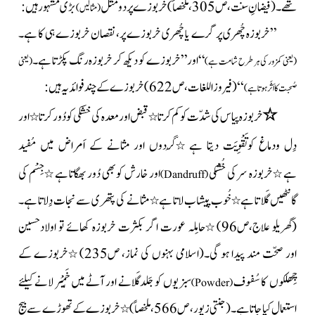
تھے۔
خربوزے پر دو مَثَل
بڑی مشہور ہیں:
(فیضانِ سنت،ص305،ملخصاً)
(مثالیں)
”خربوزہ چُھری پر گرے یا چُھری خربوزے پر، نقصان
خربوزے ہی کا ہے۔
“اور ”خربوزے کو دیکھ کر خربوزہ رنگ پکڑتا ہے۔
(یعنی کمزور کی ہر طرح شامت ہے)
(یعنی
‘‘
خربوزے کے چند فوائد یہ
ہیں:
(فیروزاللغات، ص622)
صُحبت کا اَثَر ہوتا ہے)
٭
خربوزہ پیاس کی شدّت کوکم کرتا
قبض اور معدہ کی خشکی کو دُور کرتا
اور
٭
٭
دِل ودماغ کوتَقْوِیَت دیتا ہے
گُردوں اور مثانے کے اَمراض میں مُفید
٭
ہے
خربوزہ سر کی خُشکی
اور خارش کو بھی دُور بھگاتا ہے
جِسْم کی
٭
٭
)
Dandruff
(
گانٹھیں گَلاتا ہے
خُوب پیشاب لاتا ہے
مثانے کی پتھری سے نجات دِلاتا ہے۔
٭
٭
حامِلہ عورت اگر بکثرت خربوزہ کھائے تو اولادحسین
(گھریلو علاج،ص96)
٭
اور
صحّت مند پیدا ہو گی۔
خربوزے
کے
(اسلامی بہنوں کی نماز، ص235)
٭
چِھلکوں کا سُفوف
سبزیوں کو جَلدگَلانے اور آٹے میں خَمِیْر لانے کیلئے
)
Powder
(
استعمال کیا جاتا ہے۔
خربوزےکے تھوڑے سے بیج
(جنتی زیور، ص566،ملخصاً)
٭