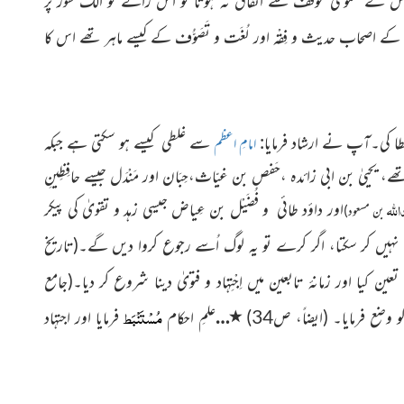
 مجلس کے عمومی موقف سے اتفاق نہ ہوتا تو اس رائے کو الگ طور پر
ے اصحاب حدیث و فِقْہ اور لُغَت و تَصَوُّف کے کیسے ماہر تھے اس کا
 خطا کی۔آپ نے ارشاد فرمایا:
سے غلطی کیسے ہو سکتی ہے جبکہ
امامِ اعظم
 یحییٰ بن ابی زائدہ ،حَفص بن غیّاث،حِبَان اور مَنْدَل جیسے حافِظِینِ
اللہ
اور داؤد طائی و فُضَیْل بن عِیاض جیسی زہد و تقویٰ کی پیکر
بن مسعود)
لطی نہیں کر سکتا، اگر کرے تو یہ لوگ اُسے رجوع کروا دیں گے۔
(تاریخ
 کیا اور زمانۂ تابعین میں اِجْتِہَاد و فتویٰ دینا شروع کر دیا۔
(جامع
مُسْتَنْبَط
٭
و وضع فرمایا۔
(ایضاً، ص34)
…
علمِ احکام
فرمایا اور اجتہاد