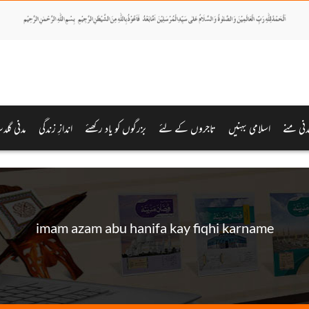
دنی منے
اسلامی بہنیں
تاجروں کے لئے
بزرگوں کو یاد رکھئے
اندازِ زندگی
مدنی گلدس
imam azam abu hanifa kay fiqhi karname