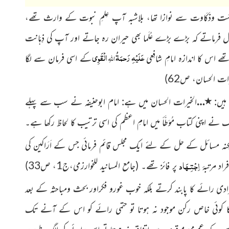
سَت وذَکَاوت سے نوازا تھا، بلاشبہ آپ
عِلمِ نبوت کے وارث تھے،
حل فرماتے کہ بڑے بڑے
عُلَما
بھی حیران رہ جاتے اور آپ کی ذِہَانت
عَلَیْہِ رَحمَۃُ
الْقَوِی
اللّٰہِ
 تھے اس کا اندازہ امامِ شافِعی
کے اسی فرمان سے لگا
رات الحسان، ص62)
٭
 ہیں:
…
الخیرات الحسان میں ہے: امام ابوحنیفہ نے سب سے پہلے
م مالک نے اپنی کتاب مُوَطَّأ میں امامِ اعظم کی اسی ترتیب کا لحاظ رکھا ہے۔
کِنہ مسائل کے حل کے لئے ایک مجلس قائم فرمائی
جس کے اَرَاکین کی
اِجْتِـھَاد
پر فائز تھے۔
(جامع المسانید للخوارزمی،ج1، ص33)
ادی رائے کا پابند کرتے بلکہ خوب غورو فکراور بحث ومباحثہ کے بعد
 کا کوئی خاص رکن موجود نہ ہوتا تو حتمی رائے کو اس کے آنے تک