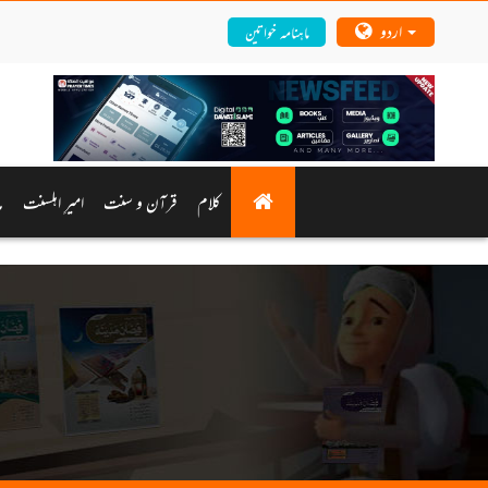
اردو
ماہنامہ خواتین
کلام
قرآن و سنت
امیرِ اہلسنت
م