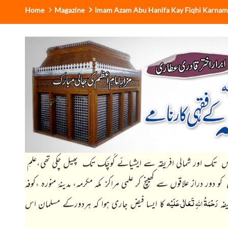
Home
Magazine
Imam Azam Abu Hanifa Kay Fiqhi Karnam
س تک اور شمالی افریقہ سے ایشیائے کُوچَک تک پھیل چکی تھی،علمِ
دور دراز علاقوں سے کھینچ کر علمی مراکز مکہ مکرمہ، مدینۂ منورہ ،کوفہ
رَحْمَۃُ
ِتَعَالٰی عَلَیْہ
اللّٰہ
یفہ
کا ایسا فیض جاری ہوا کہ ہردورکے مسلمان اس