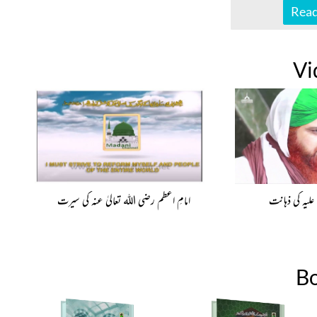
Read
Vi
 علیہ کی ذہانت
امامِ اعظم رضی اللہ تعالیٰ عنہ کی سیرت
B