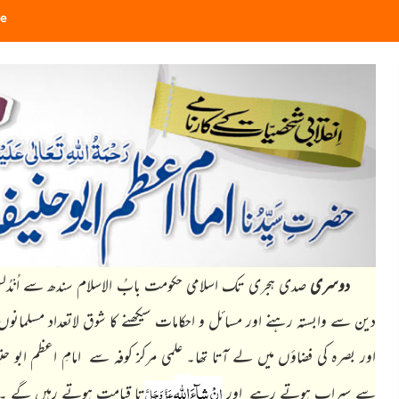
e
دوسری
صدی ہجری تک اسلامی حکومت بابُ الاسلام سندھ سے اُنْدُل
دین سے وابستہ رہنے اور مسائل و احکامات سیکھنے کا شوق لاتعداد مسلمانوں کو 
اور بصرہ کی فضاؤں میں لے آتا تھا۔ علمی مرکز کوفہ سے امامِ اعظم ابو حن
اللہ
اِنْ شآءَ
عَزَّ وَجَلَّ
سے سیراب ہوتے رہے اور
تا قیامت ہوتے رہیں گے ۔