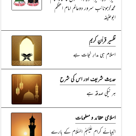
محمد/ہونائبِ سرور دوعالم امام اعظم
ابوحنیفہ
تفسیر قراٰنِ کریم
اسلام ہی مدارِ نجات ہے
حدیث شریف اور اس کی شرح
ہر نیکی صدقہ ہے
اسلامی عقائد و معلومات
انبیائے کرام عَلَیْہِمُ السَّلَام کے بارے