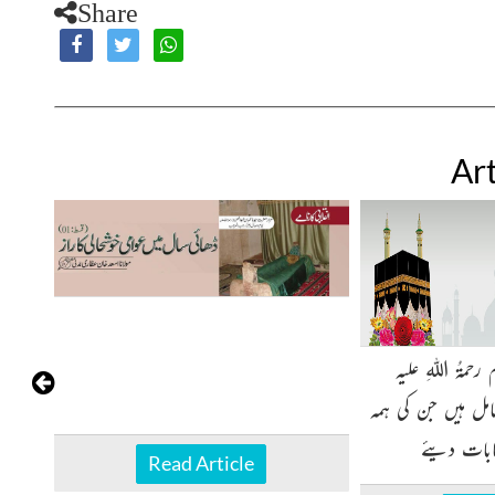
Share
Art
حضور سیدی غوثِ اعظم رحمۃُ اللہِ علیہ
مل ہیں جن کی ہمہ
ابات دیئے
Read Article