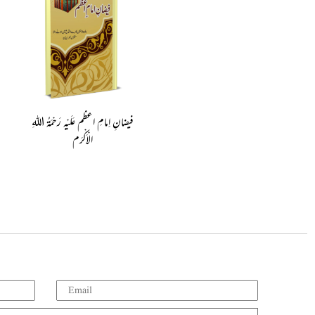
فیضانِ اِمامِ اعظم عَلَیْہِ رَحْمَۃُ اللہِ
الْاَکْرَم