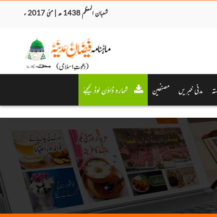
شعبان المعظم 1438 ھ | مئی 2017 ء
تہ
مدنی خبریں
مصنفین
شمارہ ڈاؤن لوڈ کیجئے