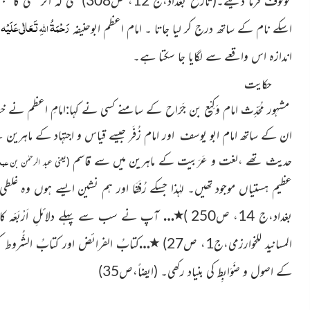
مَوْقُوف فرما دیتے۔
حتّٰی کہ اگر کسی کا
رَحْمَۃُ
ِتَعَالٰی عَلَیْہ
اللّٰہ
اسکے نام کے ساتھ درج کر لیا جاتا ۔
امام اعظم ابوحنیفہ
ک
اندازہ اس واقعے سے لگایا جا سکتا ہے۔
حکایت
مشہور مُحَدِّث امام وَکِیْع بن جَرّاح کے سامنے کسی نے کہا:امامِ اعظم نے
ان کے ساتھ امام ابو یوسف اور امام زُفَر جیسے قیاس و اجتہاد کے ماہرین تھے،
حدیث تھے ،لغت و عَرَبیت کے ماہرین میں سے قاسم
عبد
(یعنی عبد الرحمٰن بن
عظیم ہستیاں موجود تھیں۔ لہٰذا جسکے رُفَقَا اور ہم نشین ایسے ہوں وہ غ
٭
بغداد،ج 14، ص250 )
…
آپ نے سب سے پہلے دلائلِ اَرْبَعَہ کا تعین
٭
المسانید للخوارزمی،ج1، ص27)
…
کتابُ الفرائض اور کتابُ الشُّروط ک
کے اصول و ضَوَابِط کی بنیاد رکھی۔
(ایضاً،ص35)