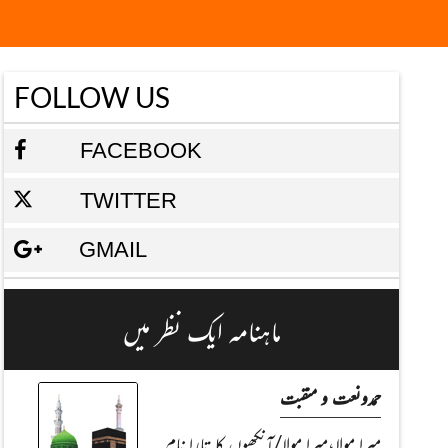
FOLLOW US
FACEBOOK
TWITTER
GMAIL
ماہنامہ ایک نظر میں
حمدونعت و منقبت
میرا مولا،میرا مولا/آنکھوں کا تارا نام