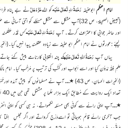
رَحْمَۃُ
ِتَعَالٰی عَلَیْہ
عَزَّ وَجَلَّ
اللہ
اللّٰہ
امامِ اعظم
ابوحنیفہ
کو
نے بے پناہ فِرَا
(تبییض الصحیفۃ، ص 32)
آپ مشکل سے مشکل مسئلے کو اتنی آسانی سے 
رَحْمَۃُ
تَعَالٰی عَلَیْہ
اللّٰہ ِ
اور حاضر جوابی کا اعتراف کرتے۔ آپ
کس قَدْر عَقْلمند
لیجئے :عورتوں نے امامِ اعظم ابو حنیفہ سے زیادہ عقلمند پیدا نہیں کیا۔
(الخی
رَحْمَۃُ اللہِ تَعَالٰی عَلَیْہ
یہاں آپ
کے چند انقلابی کارنامے پیش کئے جاتے
علمِ فِقْہ مُدَوَّن کیا اور اسے اَبواب اور کُتُب کی ترتیب پر مُرَتَّب کیا۔ اما
٭
(الخیرات الحسان، ص 43)
…
آپ نے مسلمانوں کو پیش آمَدَہ اورمُمْ
تعداد ایک روایت کے مُطابِق ایک ہزار عُلَما پر مشتمل تھی جن میں 40 اَفراد مرتبۂ
٭
…
آپ اپنی رائے سے کوئی بھی مسئلہ لکھواتے، نہ ہی کسی کو اپنی انفر
جب آخری رائے قائم ہوجاتی تو اسےدَرْج کرواتے اور اگر مجلسِ اِفتا
(تاریخ بغداد،ج 12، ص308)