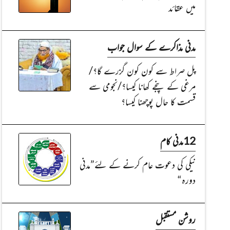
میں عقائد
مدنی مذاکرے کے سوال جواب
پل صراط سے کون کون گزرے گا؟/
مرغی کے پنجے کھانا کیسا؟/نجومی سے
قسمت کا حال پوچھنا کیسا؟
12مدنی کام
نیکی کی دعوت عام کرنے کے لئے”مدنی
دورہ“
روشن مستقبل