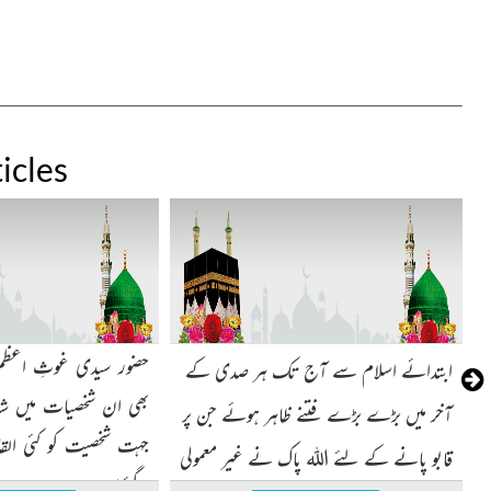
icles
ابتدائے اسلام سے آج تک ہر صدی کے
بھی ان شخصیات میں شا
آخر میں بڑے بڑے فتنے ظاہر ہوئے جن پر
جہت شخصیت کو کئی الق
قابو پانے کے لئے اللہ پاک نے غیر معمولی
گئےہیں۔