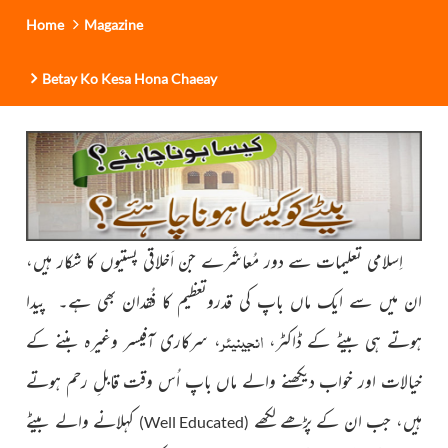
Home
Magazine
Betay Ko Kesa Hona Chaeay
اِسلامی تعلیمات سے دور مُعاشَرے جن اَخلاقی پستیوں کا شکار ہیں،
ان میں سے ایک ماں باپ کی قدروتعظیم کا فُقدان بھی ہے۔ پیدا
انجینیئر
ہوتے ہی بیٹے کے ڈاکٹر،
، سرکاری آفیسر وغیرہ بننے کے
خیالات اور خواب دیکھنے والے ماں باپ اُس وقت قابلِ رحم ہوتے
ہیں، جب ان کے پڑھے لکھے
کہلانے والے بیٹے
)
Well Educated
(