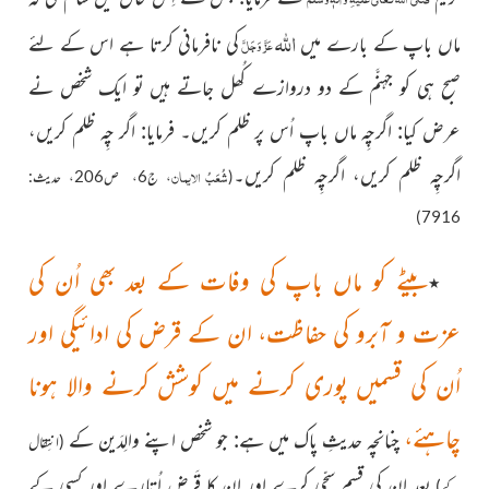
اللہ
ماں باپ کے بارے میں
کی نافرمانی کرتا ہے اس کے لئے
عَزَّ وَجَلَّ
صبح ہی کو جہنَّم کے دو دروازے کُھل جاتے ہیں تو ایک شخص نے
عرض کیا: اگرچِہ ماں باپ اُس پر ظلم کریں۔ فرمایا: اگر چِہ ظلم کریں،
اگرچِہ ظلم کریں، اگرچِہ ظلم کریں۔
شُعَبُ الایمان
(
، ج6، ص206، حدیث:
7916)
بیٹے کو ماں باپ کی وفات کے بعد بھی اُن کی
٭
عزت و آبرو کی حفاظت، ان کے قرض کی ادائیگی اور
اُن کی قسمیں پوری کرنے میں کوشش کرنے والا ہونا
چاہئے،
چنانچہ حدیثِ پاک میں ہے: جو شخص اپنے والِدَین کے
(انتِقال
بعد ان کی قسم سچّی کرے اور ان کا قَرض اُتارے اور کسی کے
کے)