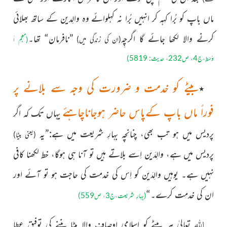
ماں باپ کو بُرا کہہ کر انہیں بُرا نہ کہلوائے وہ والِدین کے ساتھ بھلائی
کرنے والا لکھا جائے گا اگرچِہ
”نافرمان“ تھا۔
(ان کی زندگی میں)
(معجمِ اَ
وْسَط،ج4، ص232، حدیث: 5819)
بیٹے کو خدمت و ضرورت کی وجہ سے بلانے پر
٭
فوراً ماں باپ کےپاس حاضر ہوجاناچاہئے
یہاں تک کہ اگر
پردیس میں ہو تب بھی، چنانچہ بہارِ شریعت میں ہے:”
یہ
(یعنی بیٹا)
پردیس میں ہے، والِدَین اِسے بلاتے ہیں تو آنا ہی ہوگا، خط لکھنا کافی
نہیں ہے۔ یوہیں والِدَین کو اِس کی خدمت کی حاجت ہو تو آئے اور
ان کی خدمت کرے۔“
(بہارِ شریعت،ج3، ص559)
اللہ
تعالیٰ ہر بیٹے کو اِسلامی اوصاف والا بیٹا بننے کی توفیق عطا