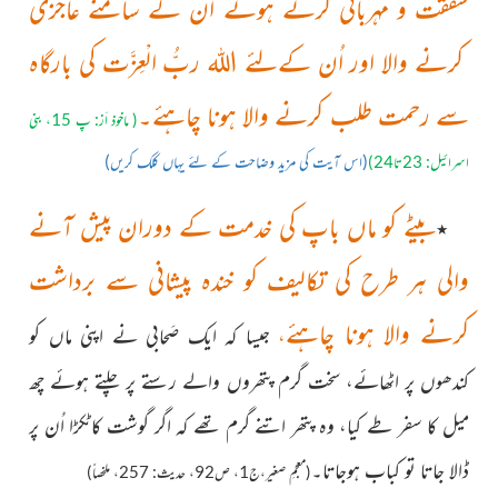
شفقت و مہربانی کرتے ہوئے ان کے سامنے عاجزی
کرنے والا اور اُن کےلئے اللہ ربُّ الْعِزَّت کی بارگاہ
سے رحمت طلب کرنے والا ہونا چاہئے۔
( ماخوذ اَز: پ 15، بنی
(اس آیت کی مزید وضاحت کے لئے یہاں کلک کریں)
اسرائیل: 23تا24)
بیٹے کو ماں باپ کی خدمت کے دوران پیش آنے
٭
والی ہر طرح کی تکالیف کو خندہ پیشانی سے برداشت
کرنے والا ہونا چاہئے
،
جیسا کہ ایک صَحابی نے اپنی ماں کو
کندھوں پر اٹھائے، سخت گرم پتھروں والے رستے پر چلتے ہوئے چھ
میل کا سفر طے کیا، وہ پتھر اتنے گرم تھے کہ اگر گوشت کاٹکڑا اُن پر
ڈالا جاتا تو کباب ہوجاتا۔
(معجمِ صغیر،ج1، ص92، حدیث: 257،
ملخصاً)