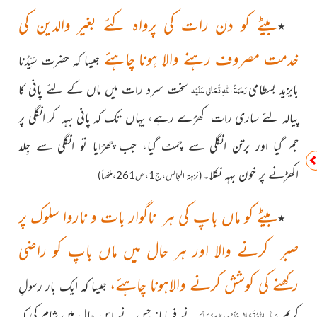
بیٹے کو دن رات کی پرواہ کئے بغیر والدین کی
٭
خدمت مصروف رہنے والا ہونا چاہئے
جیسا کہ حضرت
سَیِّدُنا
اللّٰہ
بایزید بسطامی
سخت سرد رات میں ماں کے لئے پانی کا
رَحْمَۃُ
ِتَعَالٰی عَلَیْہ
پیالہ لئے ساری رات کھڑے رہے، یہاں تک کہ پانی بہہ کر انگلی پر
جم گیا اور برتن انگلی سے چمٹ گیا، جب چھڑایا تو انگلی سے جِلد
اکھڑنے پر خون بہہ نکلا۔
(نزہۃ المجالس،ج1،ص261،ملخصاً)
بیٹے کو ماں باپ کی ہر ناگوار بات و ناروا سلوک پر
٭
صبر کرنے والا اور ہر حال میں ماں باپ کو راضی
رکھنے کی کوشش کرنے والاہونا چاہئے،
جیسا کہ ایک بار رسولِ
کریم
نے فرمایا: جس نے اِس حال میں شام کی کہ
صَلَّی اللّٰہُ تَعَالٰی عَلَیْہِ واٰلہٖ وَسَلَّمَ