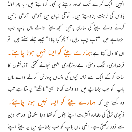
انہیں ایک کمرے تک محدود رہنے پر مجبور کردیتے ہیں، یا پھر اولڈ
ہاؤس کی زینت بنادیتے ہیں۔ توتلی زبان میں آدھی آدھی باتیں
کرنے والے بیٹے کی ساری باتیں سمجھ لینے والے ماں باپ جب
بڑھاپے میں ”آپ چپ رہیں، آپکو کیا پتا؟“ جیسے جملے سنتے ہیں، تو
ہمارے بیٹے کو ایسا نہیں ہونا چاہئے۔
ان کا دل کہتا ہے:
قرضداری، تنگ دستی، بےروزگاری جیسی نجانے کتنی آزمائشوں کا
سامنا کرکے ایک سے زائد بچوں کی یکساں پرورش کرنے والے ماں
باپ کو جب بڑھاپے میں دو وقت کھانا بھی’’ مانگنے‘‘ پر ملتا ہے تب
ہمارے بیٹے کو ایسا نہیں ہونا چاہئے۔
وہ کہتے ہیں کہ
دُنیوی ترقی کی دلدادہ اکثریت اپنے بیٹوں کو فقط دنیا سکھاتی اورعلمِ دین
سے دُور رکھتی ہے، انہی ماں باپ کو جب بڑھاپے میں یہ بیٹے اپنے