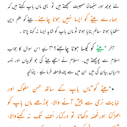
لئے بوجھ اور سنبھالنا مصیبت سمجھتے ہیں تو یہی ماں
باپ کہتے ہیں کہ
ہمارے بیٹے کو ایسا نہیں ہونا چاہئے۔
بیٹے کو علمِ دین
سکھایا ہوتا ،عالِم بنایا ہوتا تو ماں باپ کو شاید ایسا نہ کہنا پڑتا ۔
بیٹے
کو کیسا ہونا چاہئے؟
آخر ”
“آئیے اس سوال کا جواب
اسلام سے پوچھتے ہیں۔ اسلام نے اچھےبیٹے کی جو خوبیاں اور ذمہ
داریاں بیان کی ہیں ان میں سے چندملاحطہ فرمائیے ، چنانچہ
بیٹے کو“ماں باپ کے ساتھ حسنِ سلوک اور
٭”
نہایت نرمی سے پیش آنے والا، بوڑھے ماں باپ کو
جھڑکنا اورغُصّہ دکھانا تو درکنار اُف تک نہ کہنےوالا،