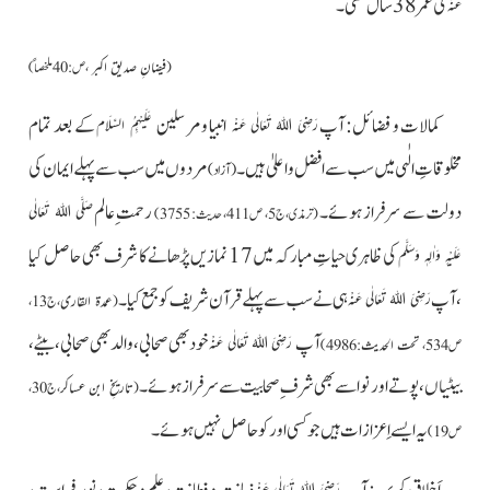
کی عمر 38 سال تھی۔
عَنْہ
(
فیضانِ صدیق اکبر
،ص:40ملخصاً)
کمالات و فضائل: آپ
انبیا ومرسلین
کے بعد تمام
رَضِیَ اللہُ تَعَالٰی عَنْہ
عَلَیْہِمُ السَّلَام
مخلوقاتِ الٰہی میں سب سے افضل و اعلیٰ ہیں۔
مردوں میں سب سے پہلے ایمان کی
(آزاد)
دولت سے سرفراز ہوئے۔
رحمت ِعالم
صَلَّی اللہُ تَعَالٰی
(ترمذی،ج5، ص411، حدیث: 3755)
کی ظاہری حیاتِ مبارکہ میں17 نمازیں پڑھانے کا شرف بھی حاصل کیا
عَلَیْہِ وَاٰلِہٖ وَسَلَّم
،آپ
ہی نے سب سےپہلے قرآن شریف کو جمع کیا۔
رَضِیَ اللہُ تَعَالٰی عَنْہ
(
عمدۃ القاری
،ج 13،
آپ
خود بھی صحابی، والد بھی صحابی، بیٹے،
رَضِیَ اللہُ تَعَالٰی عَنْہ
ص534،
تحت الحدیث
: 4986)
بیٹیاں، پوتے اور نواسے بھی شرف ِصحابیت سے سرفراز ہوئے۔
(
تاریخِ ابن عساکر
،ج 30،
یہ ایسے اِعزازات ہیں جو کسی اور کو حاصل نہیں ہوئے۔
ص19)
رَضِیَ اللہُ تَعَالٰی عَنْہ