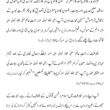
غزوہ بدر کا ہو یا اُحدکا ،معرکہ حُنین کا ہو یا فتحِ مکہ کا ،جنگ تبوک کی ہو یا خندق کی
،واقعہ صلحِ حدیبیہ اور بیعتِ رضوان کا ہویا معراج کی تصدیق کا،یا پھر ہجرتِ نبویہ کے
ناقابلِ فراموش حسین لمحات ہوں، آپ
رحمتِ عالم
رَضِیَ اللہُ تَعَالٰی عَنْہ
صَلَّی اللہُ تَعَالٰی عَلَیْہِ
کے مُونِس وغم گُسار اور وزیر و مُشیر بن کر ہر ہر موڑ پر جاں نثار ی اور وفاداری
وَاٰلِہٖ وَسَلَّم
کا ثبوت دیتے چلے گئے۔
(
تاریخ ابن عساکر
،ج30، ص15، وغیرہ)
خلافت:رحمتِ عالم
کے وصالِ ظاہری کے بعد تمام
صَلَّی اللہُ تَعَالٰی عَلَیْہِ وَاٰلِہٖ وَسَلَّم
مہاجرین و انصار صحابۂ کرام
نے آپ
کے ہاتھ پر بیعت کی
عَلَیْہِمُ الرِّضْوَان
رَضِیَ اللہُ تَعَالٰی عَنْہ
خلیفۃُالمسلین
اور متفقہ طور پر آپ
کو
پہلا ”
“ تسلیم کرلیا۔
رَضِیَ اللہُ تَعَالٰی عَنْہ
(بخاری،ج 4،
ص346، حدیث: 6830مفہوماً)
آپ اپنے دورِ خلافت میں اسلام دشمن قوتوں کے خلاف ڈٹے رہے ،نبوت کے
جھوٹے دعویداروں سے برسرِپیکار
ہوئے اور انہیں کیفرِ کردار
(جنگ پر آمادہ)
(کئے کی سزا)