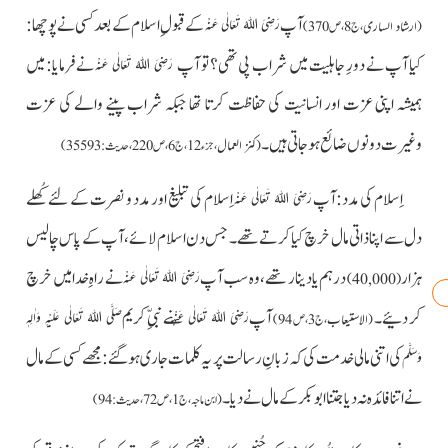
آپ
کے قبول ِاسلام کے بعد کسی نے پوچھا:
رَضِیَ اللہُ تَعَالٰی عَنْہ
(
ارشاد الساری
،ج 8، ص370)
کیا آپ نے دورِ جاہلیت میں شراب پی تھی؟ تو آپ
نے فرمایا: میں
رَضِیَ اللہُ تَعَالٰی عَنْہ
ہمیشہ اپنی عزت اور انسانیت کی حفاظت کرتا تھا جبکہ شراب پینے والے کی عزت
وغیرت دونوں ضائع ہوجاتی ہیں۔
(
کنز العمال
، جزء 12،ج6، ص220، حدیث: 35593 )
اِسلام کی مدد:آپ
اِسلام کی تبلیغ اور مدد و نصرت کے لئے کُھلے
رَضِیَ اللہُ تَعَالٰی عَنْہ
دل سے اپنا ذاتی مال خرچ کیا کرتے تھے۔ جس دن اسلام لائے، آپ کے پاس چالیس
ہزار
درہم یا دینار تھے، وہ سب آپ
نے راہِ خدا میں خرچ
رَضِیَ اللہُ تَعَالٰی عَنْہ
(40,000)
کر دئیے۔
آپ
نے نبیِّ کریم
رَضِیَ اللہُ تَعَالٰی عَنْہ
صَلَّی اللہُ تَعَالٰی عَلَیْہِ وَاٰلِہٖ
(
الاستیعاب
،ج3،ص 94)
کی اتنی مالی خدمت کی کہ زبانِ رسالت پر یہ کلمات جاری
ہو گئے : مجھے کسی کے مال
وَسَلَّم
نے اتنا فائدہ نہ دیا جتنا ابوبکر کے مال نے دیا ۔
(ابن ماجہ،ج 1، ص72، حدیث: 94)