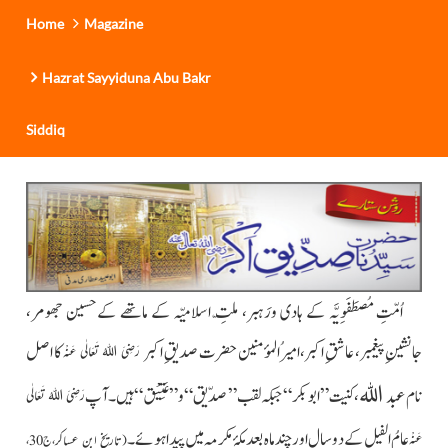
Home
Magazine
Hazrat Sayyiduna Abu Bakr
Siddiq
اُمّتِ مُصطَفَوِیَّہ کے ہادی ورَہبر، ملّتِ اسلامیّہ کے ماتھے کےحسین جھومر،
جانشینِ پیغمبر، عاشقِ اکبر،امیرُ المؤمنین حضرت صدیقِ اکبر
کا اصل
رَضِیَ اللہُ تَعَالٰی عَنْہ
اللہ
عبد
نام
، کنیت ”ابو بکر“ جبکہ لقب” صدّیق“ و” عَتِیْق“ ہیں۔ آپ
رَضِیَ اللہُ تَعَالٰی
عامُ الفیل کے دو سال اور چند ماہ بعد مکۂ مکرمہ میں پیدا ہوئے۔
عَنْہ
(
تاریخ ابنِ عساکر
،ج 30،