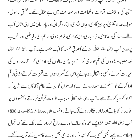
اَخلاقِ کریمہ: آپ
ذہانت و فطانت، علم و حکمت، نور ِ فراست،
سنجیدگی و متانت ،قناعت و شجاعت ا ور صداقت میں بے مثال تھے۔
عشقِ رسول،
خوفِ خدا ،تقویٰ و پرہیز گاری ، جاں نثاری ،ایثار وقربانی اور پارسائی میں اپنی مثال آپ
تھے۔ سادگی، عاجزی، بُردباری، ایمانداری، نرم رَوی، رحم دلی، فیاضی اور غریب
پروری آپ
کے اَخلاقِ حَسَنہ کا ایک حصہ ہے۔ آپ
رَضِیَ اللہُ تَعَالٰی عَنْہ
رَضِیَ اللہُ تَعَالٰی
مصیبت زَدوں کی غم خواری کرتے ، پریشان حالوں کی داد رَسی کرتے، بیماروں کی
عَنْہ
عیادت کرتے ، کسی کا انتقال ہوجانےپر اس کے گھر والوں سے تعزیت کرتے، ذاتی رقم
ادا کرکے نَو مسلم
غلاموں کوان کے ظالم آقاؤں سے خرید کر
(نئے مسلمان ہونے والے)
آزاد کردیا کرتے تھے۔ آپ
جب تلاوتِ قراٰن فرماتے تو آنسوؤں پر
رَضِیَ اللہُ تَعَالٰی عَنْہ
قابو نہ رکھ پاتے اور زارو قطار رونے لگ جاتے۔
(
شعب الایمان
،ج1، ص493، حدیث:806)
آپ
ایسے عمدہ اَوصاف اور بے داغ کردار کے مالک تھے کہ قبولِ
رَضِیَ اللہُ تَعَالٰی عَنْہ
اِسلام سے پہلے کبھی کسی بت کو سجدہ کیا اور نہ ہی کبھی برے کاموں کے قریب گئے۔