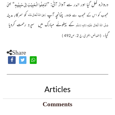
اَدۡخِلُوا الۡحَبِیۡبَ اِلٰی حَبِیۡبِہٖ
دروازہ کُھل گیا اور اندر سے آواز آئی: ”
“
یعنی
چنانچہ آپ
کو سرکارِ مدینہ
رَضِیَ اللہُ تَعَالٰی عَنْہ
محبوب کو اس کے محبوب سے ملادو۔
کے پہلوئے مبارک میں سپردِ رحمت کردیا
صَلَّی اللہُ تَعَالٰی عَلَیْہِ وَاٰلِہٖ وَسَلَّم
گیا۔
(الخصائص الکبریٰ،ج 2، ص492 )
Share
Articles
Comments