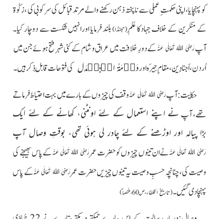
کو پہنچایا، اپنی حکمتِ عملی سے نا پختہ ذہن رکھنے والے مرتد قبائل کی سر کوبی کی ،زکوٰۃ
کے منکرین کے خلاف جہادکا عَلَم
بلند فرمایا اورانہیں شکست سے دوچار کیا۔
(جھنڈا)
آپ
کے دورِ خلافت میں عراق و شام کے کئی شہر فتح ہوئے جن میں
رَضِیَ اللہُ تَعَالٰی عَنْہ
دَوۡمَۃُ الۡجَنۡدَل
اُردن، اَجنادِین، مقام ِحِیرَہ اور
کی فتوحات قابلِ ذکر ہیں ۔
حکایت:آپ
وقف کی چیزوں کے بارے میں بہت احتیاط فرماتے
رَضِیَ اللہُ تَعَالٰی عَنْہ
نے اپنے استعمال کے لئے اونٹنی، کھانے کے لئے ایک
تھے، آپ
بڑا پیالہ اور اوڑھنے کے لئے چادر لی ہوئی تھی، بوقتِ وصال آپ
نے ان تینوں چیزوں کو حضرت عمر
کے پاس بھیجنے کی
رَضِیَ اللہُ تَعَالٰی عَنْہ
رَضِیَ اللہُ تَعَالٰی عَنْہ
وصیت کی،چنانچہ حسبِ وصیت یہ تینوں چیزیں حضرت عمر
کے پاس
رَضِیَ اللہُ تَعَالٰی عَنْہ
پہنچادی گئیں۔
(
تاریخ الخلفاء
،ص 60، ملخصاً)
وصال:دربارِ رسالت کے اس پیارے چمکتے دمکتے ستارے نے 22 جُمادَی