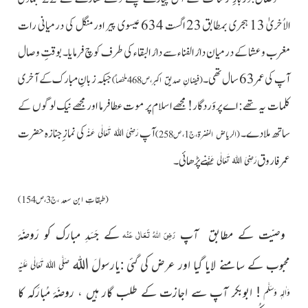
الاُخریٰ 13 ہجری بمطابق 23 اگست 634 عیسوی پیر اور منگل کی درمیانی رات
مغرب و عشا کے درمیان دارُ الفناء سے دارُ البقاء کی طرف کوچ فرمایا۔ بوقتِ وصال
آپ کی عمر 63 سال تھی۔
جبکہ زبانِ مبارک کے آخری
(
فیضانِ صدیق اکبر
، ص468ملخصاً)
کلمات یہ تھے: اے پروَردگار! مجھے اسلام پر موت عطا فرما اور مجھے نیک لوگوں کے
ساتھ ملادے۔
آپ
کی نماز ِجنازہ حضرت
رَضِیَ اللہُ تَعَالٰی عَنْہ
(
الریاض النضرۃ
،ج1، ص258)
عمر فاروق
نے پڑھائی۔
رَضِیَ اللہُ تَعَالٰی عَنْہ
(
طبقاتِ ابن سعد
،ج3، ص154)
وصیّت کے مطابق آپ
کے جَسَدِ مبارک کو رَوضَۂ
رَضِیَ اللہُ تَعَالٰی عَنْہ
اللہ
محبوب کے سامنے لایا گیا اور عرض کی گئی :یارسولَ
صَلَّی اللہُ تَعَالٰی عَلَیْہِ
! ابوبکر آپ سے اجازت کے طلب گار ہیں ، روضَۂ مُبارَکہ کا
وَاٰلِہٖ وَسَلَّم