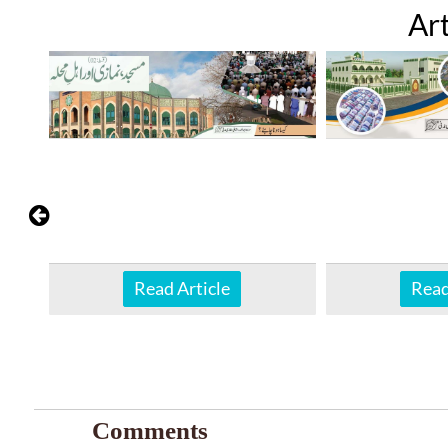
Art
Read Article
Read
Comments