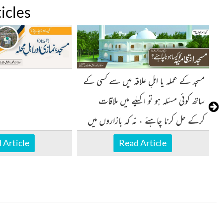
icles
مسجد کے عملہ یا اہلِ علاقہ میں سے کسی کے
ساتھ کوئی مسئلہ ہو تو اکیلے میں ملاقات
کرکے حل کرنا چاہئے ، نہ کہ بازاروں میں
شور مچایا جائے ،
 Article
Read Article