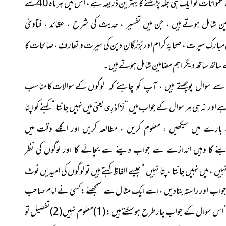
فیضانِ مدینہ “ مختلف عنوانات کو ایک ہی جگہ پڑھنے کا بہترین ذریعہ ہے ، اس میں ہر ماہ 40سے
مین شامل ہوتے
ہیں ، جن میں تفسیر ، حدیث کی شرح ، عقائد ، فتاویٰ
 مبارک سیرت ، صحابۂ کرام اور بُزرُگانِ دین کی سیرت و تعارف ،
صالحات کا
ساتھ ساتھ دیگر اہم مضامین شامل ہوتے ہیں۔
لوگوں
کے سوالات کا مناسب
ے سوال پوچھتے ہیں ، آپ کو چاہئے کہ
لَااَدْرِی
نا ہے اور نہ ہی ہر سوال کے جواب میں “
یعنی میں نہیں جانتا “ کہنے کو اپنا
بارے میں سیکھیں ، معلوم کریں ، مطالعہ کریں اور اگلے وقت میں
نے گا وہیں اندازے سے جواب دینے سے بچائے گا اور لوگوں کی نظر
یں ، میں نہیں
جانتا ، پتا نہیں “ جیسے الفاظ کہتے ہیں تو لوگوں کی امیدیں ٹوٹ
اسب جواب اور راستہ بتادیں ، اسے ایک مثال سے سمجھئے : کسی نے امام صاحب
وال کے جواب چار طرح ہوسکتے ہیں : (1)معلوم نہیں (2)تفصیل
تو