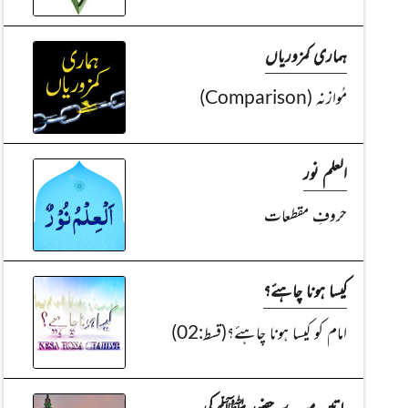
ہماری کمزوریاں
مُوازنہ (Comparison)
العلم نور
حروفِ مقطعات
کیسا ہونا چاہئے؟
امام کو کیسا ہونا چاہئے؟(قسط:02)
باتیں میرے حضور ﷺ کی