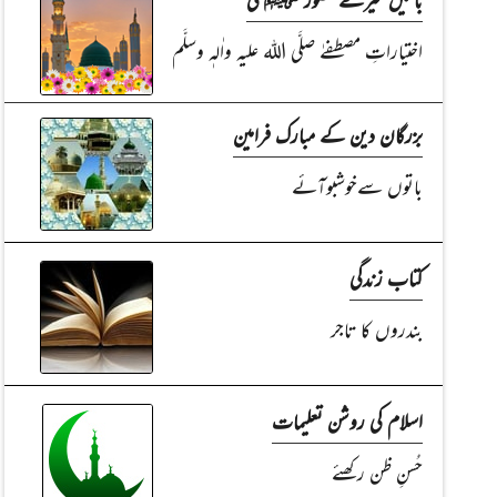
اختیاراتِ مصطفےٰ صلَّی اللہ علیہ واٰلہٖ وسلَّم
بزرگان دین کے مبارک فرامین
باتوں سےخوشبوآئے
کتاب زندگی
بندروں کا تاجر
اسلام کی روشن تعلیمات
حُسنِ ظن رکھئے