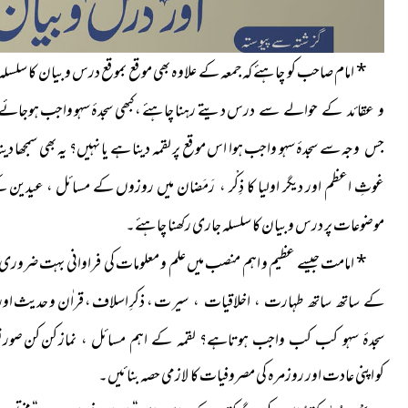
*
امام صاحب کو چاہئے کہ جمعہ کے علاوہ بھی موقع بموقع درس و بیان کا سلس
دیتے رہنا چاہئے ، کبھی سجدۂ سہو واجب ہوجائے ت
و عقائد کے حوالے سے درس
سے سجدۂ سہو واجب ہوا اس موقع پر لقمہ دینا ہے یا نہیں؟ یہ بھی سمجھا دینا
جس وجہ
غوثِ اعظم اور دیگر اولیا کا ذِکْر ، رَمَضان میں روزوں کے مسائل ، عیدی
پر درس و بیان کا سلسلہ جاری رکھنا چاہئے۔
موضوعات
*
امامت جیسے عظیم و اہم منصب میں علم و معلومات کی فراوانی بہت ضروری 
سیر ت ، ذکرِ اسلاف ، قراٰن و حدیث او
کے ساتھ ساتھ طہارت ، اخلاقیات ،
نماز کن کن صورت
سجدۂ سہو کب کب واجب ہوتاہے؟ لقمہ کے اہم مسائل ،
کو اپنی عادت اور روزمرہ کی مصروفیات کا لازمی حصہ بنائیں۔