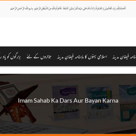
ہنامہ فیضان مدینہ
اسلامی بہنوں کا ماہنامہ فیضانِ مدینہ
تاجروں کے لئے
بزرگوں کو یاد ر
Imam Sahab Ka Dars Aur Bayan Karna