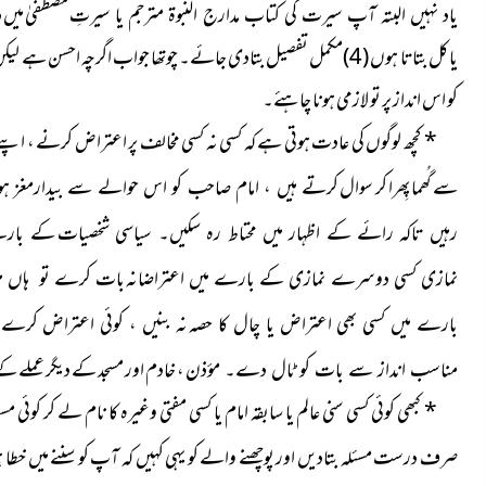
یاد نہیں البتہ آپ سیرت کی کتاب مدارج النبوۃ مترجم یا سیرتِ
یا کل بتاتا ہوں (4)مکمل تفصیل بتادی جائے۔ چوتھا جواب اگرچہ احسن
کو اس انداز پر تو لازمی ہونا چاہئے۔
*
کچھ لوگوں کی عادت ہوتی ہے کہ کسی نہ کسی مخالف پر اعتراض کرنے ، اپنے 
سے گُھما پِھرا کر سوال
کرتے ہیں ، امام صاحب کو اس حوالے سے بیدارمغز ہون
رہیں تاکہ رائے کے اظہار میں محتاط رہ سکیں۔ سیاسی شخصیات
کے بارے
نمازی کسی دوسرے نمازی کے بارے میں اعتراضانہ
بات کرے تو ہاں میں 
بارے میں کسی بھی اعتراض یا چال کا حصہ
نہ بنیں ، کوئی اعتراض کرے
مؤذن ، خادم اور مسجد کے دیگر عملے کے
مناسب انداز سے بات کو ٹال دے۔
*
کبھی کوئی کسی سنی عالم یا سابقہ امام یا کسی مفتی وغیرہ کا نام
لے کر کوئی مسئ
صرف درست مسئلہ بتادیں اور پوچھنے والے کو یہی کہیں کہ آپ کو سننے میں خطا ہو