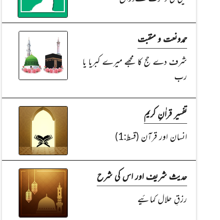
حمدونعت و منقبت
شرف دے حج کا مجھے میرے کبریا یا
رب
تفسیر قراٰنِ کریم
انسان اور قرآن (قسط:1)
حدیث شریف اور اس کی شرح
رزقِ حلال کمائیے