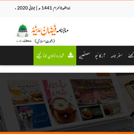
ذوالقعدۃالحرام 1441 ھ | جولائی 2020 ء
کھئے
سفر نامہ
آرکائیو
مصنفین
شمارہ ڈاؤن لوڈ کیجئے