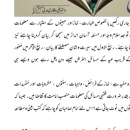
لہ جاری رکھیں بالخصوص طہارت ، نماز
اور مہینوں کے اعتبار سے معلومات
و بعدِ سلام وجہ
اور مسئلہ آسان انداز میں سمجھا کر بیان کردینا چاہئے نیز
 چاہئے۔ ربیعُ الاول میں سیرت و شانِ مصطفےٰ کا بیان ، ربیعُ الآخر میں حُضور
ن کے قریب عید
کے مسائل الغرض جیسے دن چل رہے ہوں ویسے ہی
و مفید ہے ، نماز کے فرائض ، واجبات ،
سنتوں ، مکروہات اور مُفْسِدات
ر بقدرِ ضرورت فقہی مسائل کی معلومات منصبِ امامت کا تقاضا ہیں۔
جیسا کہ
وں میں ٹوٹ جاتی ہے؟ اس لئے امام صاحبان کو چاہئے کہ کتب بینی و مطالعہ