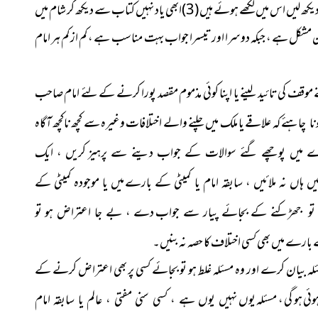
مصطفیٰ میں دیکھ لیں اس میں لکھے ہوئے ہیں (3)ابھی یاد نہیں کتاب سے دیکھ کر شام میں
 ہے لیکن مشکل ہے ، جبکہ دوسرا اور تیسرا جواب بہت مناسب ہے ، کم از کم ہر امام
موقف کی تائید لینے یا اپنا کوئی مذموم مقصد پورا کرنے کے لئے امام صاحب
کہ علاقے یا ملک میں چلنے والے اختلافات وغیرہ سے کچھ ناکچھ
ا چاہئے
آگاہ
 میں پوچھے گئے سوالات کے جواب دینے سے پرہیز
کریں ، ایک
ہاں نہ ملائیں ، سابقہ امام یا کمیٹی کے بارے
میں یا موجودہ کمیٹی کے
 تو جھڑکنے کے بجائے پیار سے جواب
دے ، بے جا اعتراض ہو تو
 بارے میں بھی کسی اختلاف کا حصہ نہ
بنیں
۔
لہ بیان کرے اور وہ مسئلہ غلط ہو تو بجائے کسی پر بھی اعتراض کرنے کے
ئی ہو گی ، مسئلہ یوں
نہیں یوں ہے ، کسی سنی مفتی ، عالم یا سابقہ امام