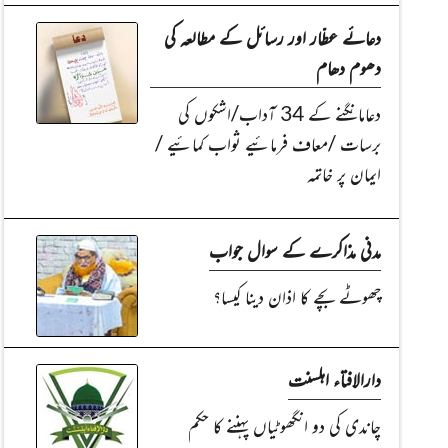
دعائے عطّار اور رسائل کے مطالعہ کی
دھوم دھام
دعامانگنے کے 34 آداب/اشکوں کی
برسات /معاف فرمائیے ثواب کمائیے /
ایمان پر خاتمہ
مدنی مذاکرے کے سوال جواب
چھوٹے بچے کا اذان دینا کیسا؟
دارالافتاء اہلسنت
چاندی کی دو انگھوٹیاں پہننے کا حکم