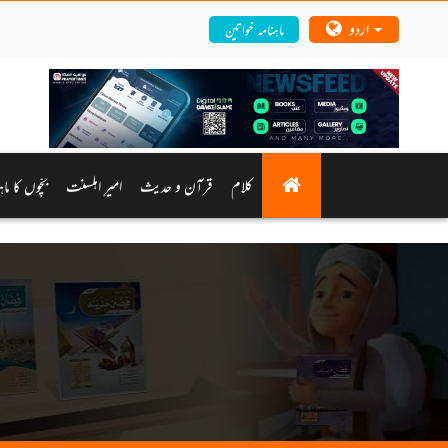
اردو
ماہنامہ خواتین
کلام
قرآن و حدیث
امیرِ اہلسنت
بچّوں کا ما