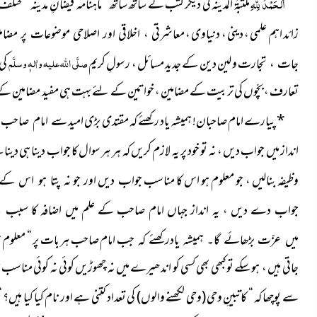
اَلْحَمْدُ لِلہِ
مکتبۃُ المدینہ کی دیگر کتب کے ساتھ ساتھ “ ماہنامہ
زائد اہم علمی ، دینی ، دنیاوی ،
معاشرتی ، اخلاقی اور اصلاحی موضوعات پر مضا
صلَّی اللہ علیہ واٰلہٖ وسلَّم
و لین دین کے جدید مسائل ، رسولِ کریم
کی
جات ، تجارت
تعارف ، بچّوں کی تربیت کے مضامین ، خواتین کے لئے بہت ہی مفید مضامین کے 
*
پیارے امام صاحبان! ہمیشہ یاد رکھئے کہ مقتدی بڑی امید
سے امام صاحب س
انداز میں جواب دیں ، نہ تو خود پر یہ لازم کریں کہ ہر ہر سوال کا جواب دینا ہی دی
وظیفہ بنالیں ، جو معلوم ہو اس کا مناسب جواب دیں اور جو
نہ پتا ہو اس کے 
جواب دے دیں ، یہ انداز جہاں امام صاحب کے علم میں اضافہ کا سبب ب
جب امام صاحب ہر بات پر “ معلوم نہ
میں عزّت بڑھائے گا۔ ہمیشہ یادرکھئے کہ
جاتی ہیں ، ہوسکے تو کبھی بھی کسی کو اندھیرے میں نہ چھوڑیں کوئی نہ کوئی من
سے پوچھا کہ “ کاتبینِ وحی
(وحی لکھنے والوں)
کی تعداد کتنی ہے اور نام کیا کیا ہیں؟ “ اس س