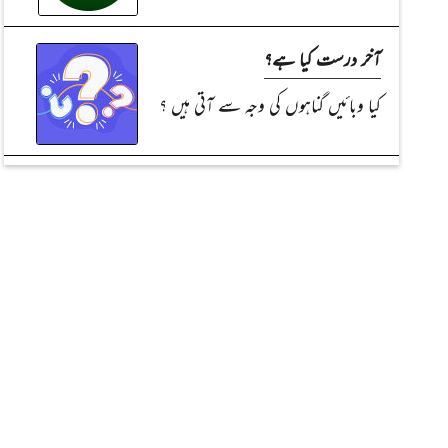
آخر درست کیا ہے؟
کیا وبائیں گناہوں کی وجہ سے آتی ہیں ؟
احکام تجارت
فرنیچرپرکارٹون بناناکیسا؟
بزرگوں کے پیشے
تاجر صحابہ ٔ کرام(قسط:02)
تاجروں کےلئے