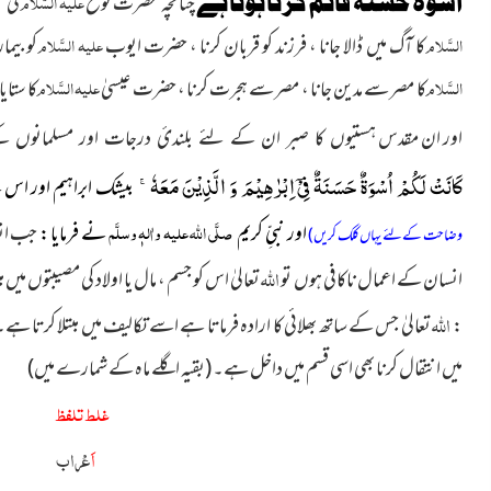
علیہ السَّلام
اسوۂ حسنہ قائم کرنا ہوتا ہے
چنانچہ حضرت نوح
کی س
السَّلام
علیہ السَّلام
کا آگ میں ڈالا جانا ، فرزند کو قربان کرنا ، حضرت ایوب
کو بیما
السَّلام
علیہ السَّلام
کا مصر سے مدین جانا ، مصر سے ہجرت کرنا ، حضرت عیسیٰ
کا ستایا
اور ان مقدس
ہستیوں کا صبر ان کے لئے بلندئ درجات اور مسلمانوں 
كَانَتْ لَكُمْ اُسْوَةٌ حَسَنَةٌ فِیْۤ اِبْرٰهِیْمَ وَ الَّذِیْنَ مَعَهٗۚ-
بیشک ابراہیم اور اس 
صلَّی اللہ علیہ واٰلہٖ وسلَّم
اور نبیِّ
نے فرمایا :
جب ان
کریم
وضاحت کے لئے یہاں کلک کریں)
اللہ
انسان کے اعمال ناکافی ہوں تو
تعالیٰ اس کو جسم ، مال یا اولاد کی مصیبتوں میں م
اللہ
:
تعالیٰ جس کے ساتھ بھلائی کا ارادہ فرماتا ہے اسے تکالیف میں مبتلا کرتا ہے
میں انتقال کرنا بھی اسی قسم میں داخل ہے۔
(بقیہ اگلے ماہ کے شمارے میں)
غلط تلفظ
اَ
عْراب