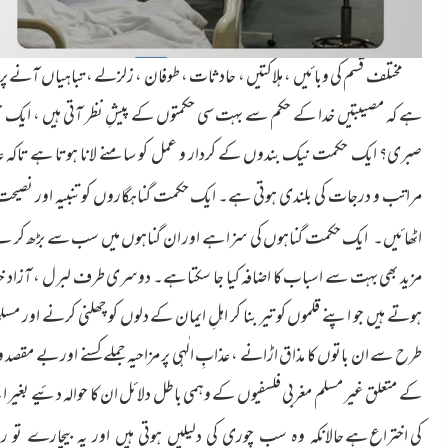
مختلف قسم کی وبائیں ، ہلاکتیں ، حادثات ، طوفان ، زلزلے ، تباہیاں آنے پر
ہے کہ مصیبتیں خدا کے حکم سے بہت سی حکمتوں کے پیشِ نظر آتی ہیں ، ایک حک
صبری؟ ایک حکمت نیک بندوں کے کردار و عمل کو سامنے لانا ہوتا ہے تاک
مراتب و درجات کی بلندی ہوتی ہے۔ ایک حکمت گناہگاروں کو تنبیہ اور نصیحت
ایک حکمت گناہوں کی سزا ہے اور ان گناہوں میں سب سے بڑھ کر بے 
اٹھائیں۔
مزید بھی بہت سے اسباب کا اضافہ کیا جا سکتا ہے۔ دوسری طرف لبرل ، آزاد خیال 
ہوتے ہیں جو اپنے قلموں کو تیر بنا کر اہلِ ایمان کے دلوں کو چھلنی کرنے او
طرح سے ان باتوں کا مذاق اڑانے ، عذابِ الٰہی پر مزاحیہ جملے کسنے اور بے مقصد و
کے متعلق غیر مسلم مغربی فلسفیوں کے وہمی باطل دلائل ان کا حوالہ دئیے بغیر ا
کی اختراع ہے
حالانکہ وہ سب چوری کی دلیلیں ہوتی ہیں اور یہ بیچارے تو 