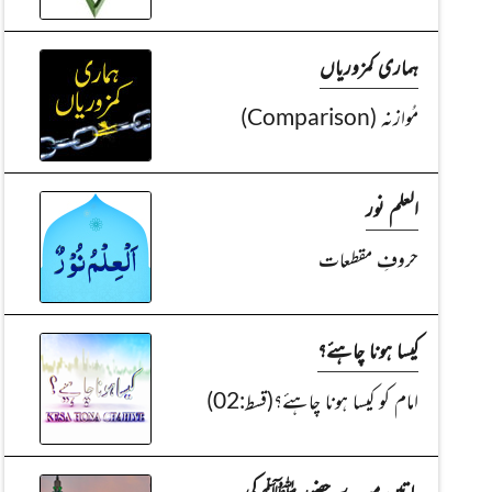
ہماری کمزوریاں
مُوازنہ (Comparison)
العلم نور
حروفِ مقطعات
کیسا ہونا چاہئے؟
امام کو کیسا ہونا چاہئے؟(قسط:02)
باتیں میرے حضور ﷺ کی