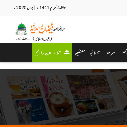
ذوالقعدۃالحرام 1441 ھ | جولائی 2020 ء
کھئے
سفر نامہ
آرکائیو
مصنفین
شمارہ ڈاؤن لوڈ کیجئے