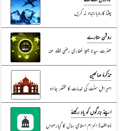
چلتا کاروبارتباہ نہ کریں
روشن ستارے
حضرت سیدنا جہجا غفاری رضی اللہ عنہ
تذکرۂ صالحین
امیر ِاہلِ سنّت کی خدمات کا مختصر جائزہ
اپنے بزرگوں کو یاد رکھئے
ذوالقعدۃ الحرام اسلامی سال کا گیارھواں