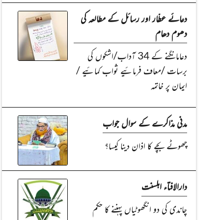
دعائے عطّار اور رسائل کے مطالعہ کی
دھوم دھام
دعامانگنے کے 34 آداب/اشکوں کی
برسات /معاف فرمائیے ثواب کمائیے /
ایمان پر خاتمہ
مدنی مذاکرے کے سوال جواب
چھوٹے بچے کا اذان دینا کیسا؟
دارالافتاء اہلسنت
چاندی کی دو انگھوٹیاں پہننے کا حکم