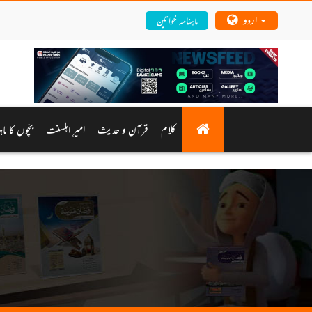
اردو
ماہنامہ خواتین
کلام
قرآن و حدیث
امیرِ اہلسنت
بچّوں کا ما