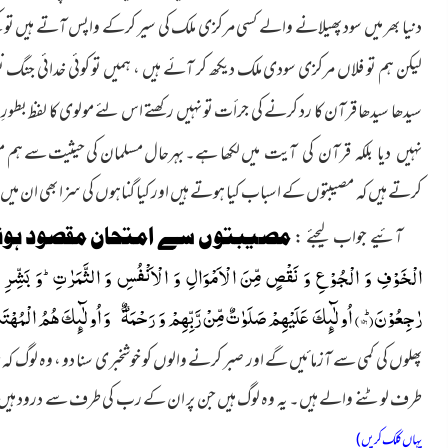
دنیا بھر میں سود پھیلانے والے کسی مرکزی ملک کی سیر کرکے واپس آتے ہیں تو ک
لیکن ہم تو فلاں مرکزی سودی ملک دیکھ کر آئے ہیں ، ہمیں تو کوئی خدائی جنگ
ن
سیدھا سیدھا قرآن کا رد کرنے کی جرأت تو نہیں رکھتے اس لئے مولوی کا لفظ بطورِ ح
میں لکھا ہے۔ بہرحال مسلمان کی حیثیت سے ہم 
نہیں دیا بلکہ قرآن کی آیت
کرتے ہیں کہ مصیبتوں کے اسباب کیا ہوتے ہیں اور کیا گناہوں کی سزا بھی ان میں
آئیے جواب لیجئے :
مصیبتوں سے امتحان مقصود ہوت
الْخَوْفِ وَ الْجُوْ عِ وَ نَقْصٍ مِّنَ الْاَمْوَالِ وَ الْاَنْفُسِ وَ الثَّمَرٰتِؕ-وَ بَشِّرِ ا
رٰجِعُوْنَؕ(
۱۵۶
) اُولٰٓىٕكَ عَلَیْهِمْ صَلَوٰتٌ مِّنْ رَّبِّهِمْ وَ رَحْمَةٌ
-وَ اُولٰٓىٕكَ هُمُ الْمُهْت
پھلوں کی کمی سے آزمائیں گے اور صبر کرنے والوں کو خوشخبری سنا دو ، وہ لوگ کہ
طرف لوٹنے والے ہیں۔ یہ وہ لوگ ہیں جن پر ان کے رب کی طرف سے درود ہیں او
یہاں کلک کریں)