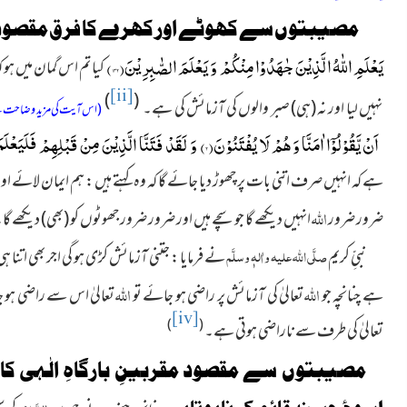
مصیبتوں سے کھوٹے اور کھرے کا فرق مقصود ہ
یَعْلَمِ اللّٰهُ الَّذِیْنَ جٰهَدُوْا مِنْكُمْ وَ یَعْلَمَ الصّٰبِرِیْنَ(
۱۴۲
)
کیا تم اس گمان میں ہو 
[ii]
)
(
نہیں لیا اور نہ
(ہی)
صبر والوں کی آزمائش کی
ہے۔
(اس آیت کی مزید وضاحت ک
اَنْ یَّقُوْلُوْۤا اٰمَنَّا وَ هُمْ لَا یُفْتَنُوْنَ(
۲
) وَ لَقَدْ فَتَنَّا الَّذِیْنَ مِنْ قَبْلِهِمْ فَلَیَعْلَم
ہے کہ انہیں صرف اتنی بات پر چھوڑ دیا جائے گا کہ وہ کہتے ہیں : ہم ایمان لائے او
اللہ
ضرور ضرور
انہیں دیکھے گا جو سچے ہیں اور ضرور ضرور جھوٹوں کو
(بھی)
دیکھے گا
صلَّی اللہ علیہ واٰلہٖ وسلَّم
نبیِّ کریم
نے فرمایا : جتنی آزمائش کڑی ہو گی اجر بھی اتنا ہی
اللہ
اللہ
ہے چنانچہ جو
تعالیٰ کی آزمائش پر راضی ہو جائے تو
تعالیٰ اس سے راضی ہو ج
[iv]
)
(
تعالیٰ کی طرف سے ناراضی ہوتی ہے۔
مصیبتوں سے مقصود مقربینِ بارگاہِ الٰہی کا