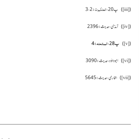
العنکبوت
(
)
پ20 ،
: 2 ، 3
[iii]
(
)
ترمذی ، حدیث : 2396
[iv]
الممتحنہ
(
)
پ28 ،
: 4
[v]
(
)
ابو داؤد ، حدیث : 3090
[vi]
(
)
بخاری ، حدیث : 5645
[vii]