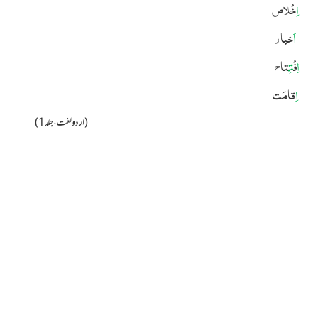
اِ
خْلاص
اَ
خبار
اِ
فْ
تاح
تِ
اِ
قامَت
(اردو لغت ، جلد1)