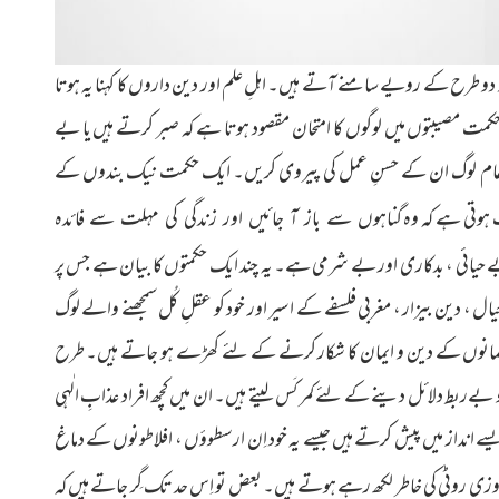
 دو طرح کے رویے سامنے آتے ہیں۔ اہلِ علم اور دین داروں کا کہنا یہ ہوتا
مت مصیبتوں میں لوگوں کا امتحان مقصود ہوتا ہے کہ صبر کرتے ہیں یا بے
ہ عام لوگ ان کے حسنِ عمل کی پیروی کریں۔ ایک حکمت نیک بندوں کے
 ہوتی ہے کہ وہ
گناہوں سے باز آ جائیں اور زندگی کی مہلت سے فائدہ
حیائی ، بدکاری اور بے شرمی ہے۔ یہ چند ایک حکمتوں کا بیان ہے جس پر
، دین بیزار ، مغربی فلسفے کے اسیر اور خود کو عقلِ کُل سمجھنے والے لوگ
ر مسلمانوں کے دین و ایمان کا شکار کرنے کے لئے کھڑے ہو جاتے ہیں۔ طرح
 بےربط دلائل دینے کے لئے کمر کَس لیتے ہیں۔ ان میں کچھ افراد عذابِ الٰہی
یسے انداز میں پیش کرتے ہیں جیسے یہ خود اِن ارسطوؤں ، افلاطونوں کے دماغ
روٹی کی خاطر لکھ رہے ہوتے ہیں۔ بعض تو اِس حد تک گِر جاتے ہیں کہ
روزی