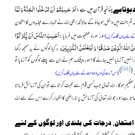
اَمْ حَسِبْتُمْ اَنْ تَدْخُلُوا الْجَنَّةَ وَ لَمَّا
وتا ہے
چنانچہ قرآن میں ہے :
اللہ
کہ تم جنت میں داخل ہو جاؤ گے حالانکہ ابھی
نے تمہارے مجاہدوں کا امتحان
اَحَسِبَ النَّاسُ اَنْ یُّتْرَكُوْۤا
اور سورۂ عنکبوت میں فرمایا :
ے لئے یہاں کلک کریں)
َنَّ اللّٰهُ الَّذِیْنَ صَدَقُوْا وَ لَیَعْلَمَنَّ الْكٰذِبِیْنَ(
۳
)
کیا لوگوں نے یہ سمجھ رکھا
ر انہیں آزمایا نہیں جائے گا؟ اور بیشک ہم نے ان سے پہلے لوگوں کو آزمایا تو
[iii]
)
(
۔
(اس آیت کی مزید وضاحت کے لئے یہاں کلک کریں)
اللہ
 عظیم ہو گا ،
تعالیٰ جب کسی قوم سے محبت کرتا ہے تو ان کی آزمائش فرماتا
اللہ
اللہ
اتا ہے اور جو
تعالیٰ کی آزمائش پر ناراضی کا اظہار کرے اس کے لئے
 امتحان، درجات کی بلندی اور لوگوں کے لئے