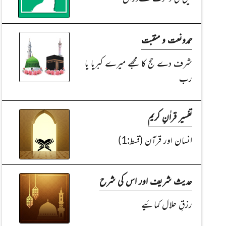
حمدونعت و منقبت
شرف دے حج کا مجھے میرے کبریا یا
رب
تفسیر قراٰنِ کریم
انسان اور قرآن (قسط:1)
حدیث شریف اور اس کی شرح
رزقِ حلال کمائیے