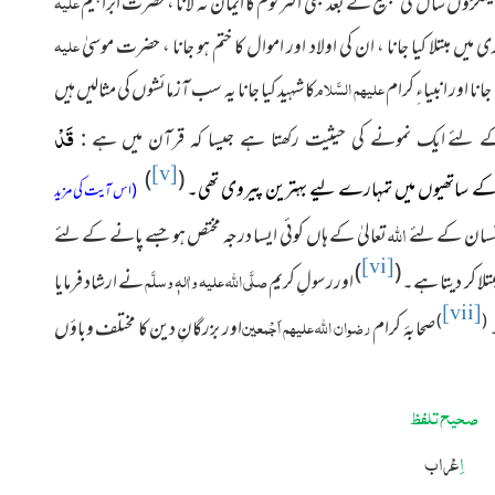
علیہ
ینکڑوں سال کی تبلیغ کے بعد بھی اکثر قوم کا ایمان نہ لانا ، حضرت ابراہیم
علیہ
ری میں مبتلا کیا جانا ، ان کی اولاد اور اموال کا ختم ہو جانا ، حضرت موسیٰ
علیہم السَّلام
 جانا اور انبیاءِ کرام
کا شہید کیا جانا یہ سب آزمائشوں کی مثالیں ہیں
قَدْ
کے لئے
ایک نمونے کی حیثیت رکھتا ہے جیسا کہ قرآن میں ہے :
[v]
)
(
کے ساتھیوں میں تمہارے لیے بہترین پیروی تھی۔
(اس آیت کی مزید
اللہ
سان کے لئے
تعالیٰ
کے ہاں کوئی ایسا درجہ مختص ہو جسے پانے کے لئے
[vi]
)
(
صلَّی اللہ علیہ واٰلہٖ وسلَّم
بتلا کر دیتا ہے۔
اور
رسولِ کریم
نے ارشاد فرمایا
[vii]
)
(
رضوان اللہ علیہم اَجْمعین
۔
صحابۂ کرام
اور بزرگانِ دین کا مختلف وباؤں
صحیح تلفظ
اِ
عْراب