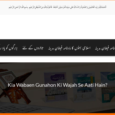
ہنامہ فیضان مدینہ
اسلامی بہنوں کا ماہنامہ فیضانِ مدینہ
تاجروں کے لئے
بزرگوں کو یاد ر
Kia Wabaen Gunahon Ki Wajah Se Aati Hain?