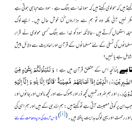
ہتے ہیں کہ مولوی کہتے ہیں کہ سود خدا سے جنگ ہے ، سود سے تباہی ہوتی ہے
لوگ
ظر نہیں آئی بلکہ وہ تو ہم سے ہزاروں گُنا خوش حال ہیں۔ ایسے
یلہ استعمال کرتے ہیں ، حالانکہ سود
کو خدا سے جنگ کسی مولوی نے قرار
مسلمانوں کی تسلی کے لئے مسلمانوں کے قرآن اور احادیث سے دلائل پیش
 شامل ہے یا نہیں؟
وَ لَنَبْلُوَنَّكُمْ بِشَیْءٍ مِّنَ
ا ہے
چنانچہ اس کے متعلق قرآن میں ہے :
لصّٰبِرِیْنَۙ(
۱۵۵
) الَّذِیْنَ اِذَاۤ اَصَابَتْهُمْ مُّصِیْبَةٌۙ-قَالُوْۤا اِنَّا لِلّٰهِ وَ اِنَّاۤ اِلَیْهِ
َدُوْنَ(
۱۵۷
)
اور ہم ضرور تمہیں کچھ ڈر اور بھوک سے اور کچھ مالوں اور جانوں اور
اللہ
 جب ان پر کوئی مصیبت آتی ہے تو کہتے ہیں : ہم
ہی کے ہیں اور ہم اسی کی
[i]
)
(
ر رحمت اور یہی لوگ ہدایت یافتہ ہیں۔
(اس آیت کی مزید وضاحت کے لئے