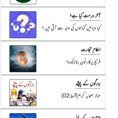
آخر درست کیا ہے؟
کیا وبائیں گناہوں کی وجہ سے آتی ہیں ؟
احکام تجارت
فرنیچرپرکارٹون بناناکیسا؟
بزرگوں کے پیشے
تاجر صحابہ ٔ کرام(قسط:02)
تاجروں کےلئے