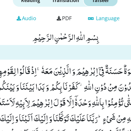
Reading
Translation
Tafseer
Audio
PDF
Language
بِسْمِ اللّٰهِ الرَّحْمٰنِ الرَّحِیْمِ
ةٌ حَسَنَةٌ فِیْۤ اِبْرٰهِیْمَ وَ الَّذِیْنَ مَعَهٗۚ-اِذْ قَالُوْا لِقَوْمِهِم
دُوْنَ مِنْ دُوْنِ اللّٰهِ٘-كَفَرْنَا بِكُمْ وَ بَدَا بَیْنَنَا وَ بَیْنَكُم
ى تُؤْمِنُوْا بِاللّٰهِ وَحْدَهٗۤ اِلَّا قَوْلَ اِبْرٰهِیْمَ لِاَبِیْهِ لَاَسْتَ