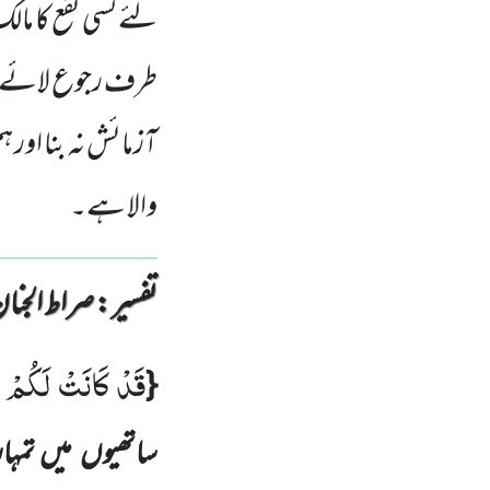
لئے کسی نفع کا ما
طرف رجوع لائے ا
آزمائش نہ بنا ا
والا ہے۔
تفسیر : ‎صراط الجنان
قَدْ كَانَتْ لَكُمْ اُ
{
ساتھیوں
میں تمہ