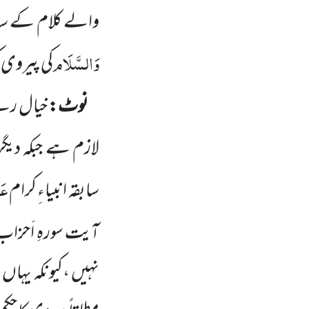
والے کلام کے ساتھ 
وَالسَّلَام
کی پیروی 
نوٹ:
خیال رہے
لازم ہے جبکہ دیگر
عَل
سابقہ انبیاءِ کرام
آیت سورہِ اَحزا
نہیں ،کیونکہ یہاں