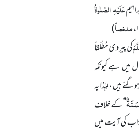
عَلَیْہِ
الصَّلٰوۃُ
اہیم
، ملخصاً
)
َّمَ
کی پیروی مُطْلَقاً
ل میں
ہے کیونکہ
ے ہیں ، لہٰذا یہ
سَنَةٌ
‘‘
کے خلاف
زاب کی آیت میں