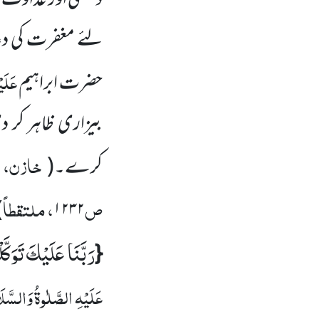
دشمنی اور عداوت ظ
لئے مغفرت کی دعا
عَلَی
حضرت ابراہیم
بیزاری ظاہر کر دی،
خازن، ا
کرے۔
(
ص
، ملتقطاً
)
۱۲۳۲
رَبَّنَا عَلَیْكَ تَوَكَّل
{
عَلَیْہِ
الصَّلٰوۃُ
وَالسَّل