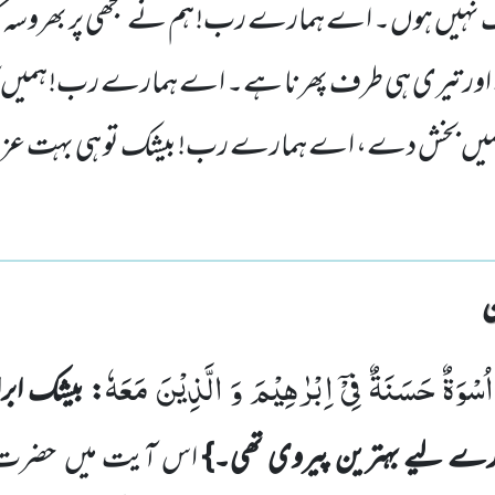
لک نہیں ہوں۔ اے ہمارے رب! ہم نے تجھی پر بھروسہ کیا
ور تیری ہی طرف پھرنا ہے۔ اے ہمارے رب! ہمیں کاف
ور ہمیں بخش دے، اے ہمارے رب! بیشک تو ہی بہت عزت
سْوَةٌ حَسَنَةٌ فِیْۤ اِبْرٰهِیْمَ وَ الَّذِیْنَ مَعَهٗ
: بیشک ابر
ارے لیے
بہترین پیروی تھی۔}
اس آیت میں
حضرت