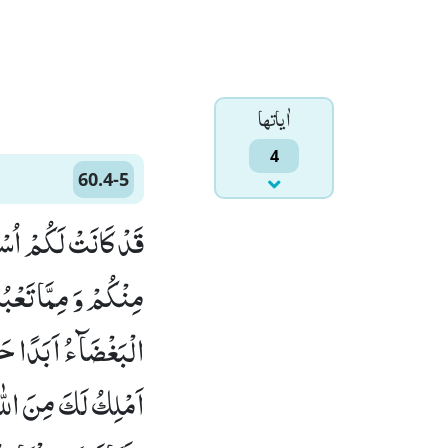
اٰياتها
4
60.4-5
قَدْ كَانَتْ لَكُمْ اُسْوَ
مِنْكُمْ وَ مِمَّا تَعْبُ
الْبَغْضَآءُ اَبَدًا حَتّٰ