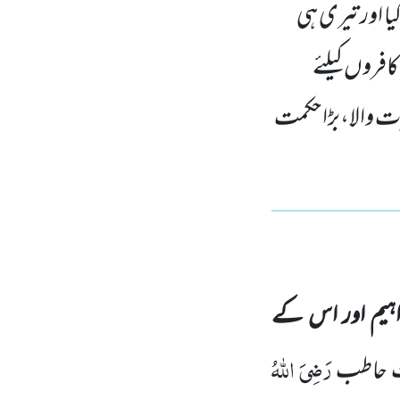
 اور تیری ہی
روں کیلئے
 والا،بڑا حکمت
اہیم
اور اس کے
رَضِیَ اللّٰہُ
 حاطب