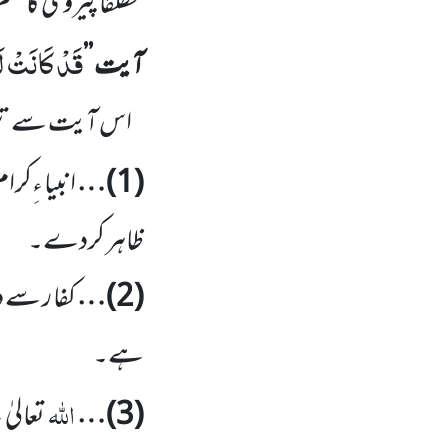
مطلقاً پیروی کا ح
قَدْ كَانَتْ ل
آیت
’’
اس آیت سے تی
(
1
)…
انبیا ءِکرا
ظاہر کردے۔
(
2
)…
کفا ر سے 
ہے۔
اللّٰہ
(
3
)…
تعالیٰ