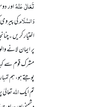
تَعَالٰی عَنْہُ
اور دو
وَالسَّلَام
کی پیروی 
اختیار کریں ۔چنان
پر ایمان لانے وا
مشرک قوم سے کہا:
پوجتے ہو، ہم تمہ
اللّٰہ
تم ایک
تعالیٰ 