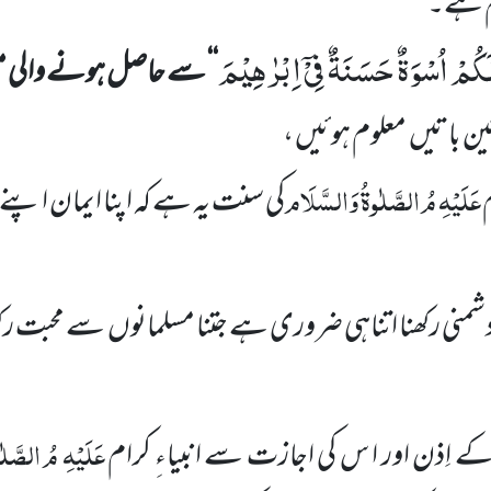
کم ہے۔
َكُمْ اُسْوَةٌ حَسَنَةٌ فِیْۤ اِبْرٰهِیْمَ
‘‘
سے حاصل ہونے والی م
ن باتیں
معلوم ہوئیں ،
عَلَیْہِ مُ الصَّلٰوۃُ وَالسَّلَام
م
کی سنت یہ ہے کہ اپنا ایمان اپنے
دشمنی رکھنا اتناہی ضروری ہے جتنا مسلمانوں
سے محبت رک
عَلَیْہِ مُ الصَّل
 کے اِذن اور ا س کی اجازت سے انبیاءِ کرام