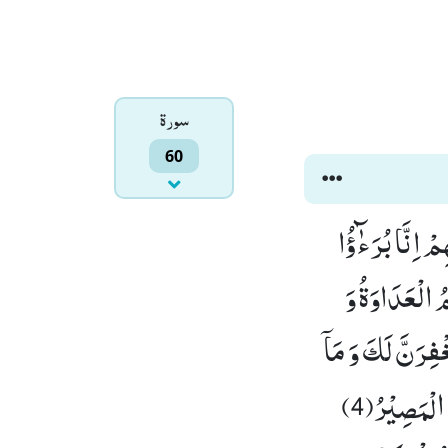
سورۃ
60
ْ اِنَّا بُرَءٰٓؤُا
ُ الْعَدَاوَةُ وَ
غْفِرَنَّ لَكَ وَ مَاۤ
اَمْلِكُ لَكَ مِنَ اللّٰهِ مِنْ شَیْءٍؕ-رَبَّنَا عَلَیْكَ تَوَكَّلْنَا وَ اِلَیْكَ اَنَبْنَا وَ اِلَیْكَ الْمَصِیْرُ(4)