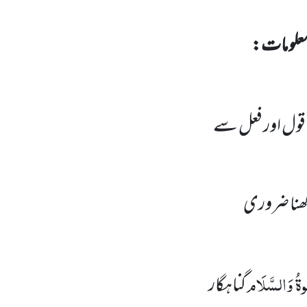
علومات:
 قول اور فعل سے
ھنا ضروری
ٰوۃُ وَالسَّلَام
گناہگار