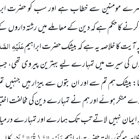
سرے مومنین سے خطاب ہے اور سب کو
حضرت ابرا
کرنے کا حکم ہے کہ دین کے معاملے میں
رشتہ داروں
کے 
عَلَیْہِ
الصَّلٰ
چہ آیت کا خلاصہ یہ ہے کہ بیشک حضرت ابراہیم
لوں
کی سیرت
میں تمہارے لیے بہترین پیروی تھی، جب
 بیشک ہم تم سے اور ان بتوں سے بیزار ہیں
جنہیں
تم
ارے منکر ہوئے اور ہم نے تمہارے دین کی مخالفت اختی
پر ایمان نہیں
لاتے تب تک ہمارے اور تمہارے درمیان
عَلَیْہِ
الصَّلٰوۃُ
وَالسَّلَام