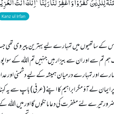
ِتْنَةً لِّلَّذِیْنَ كَفَرُوْا وَ اغْفِرْ لَنَا رَبَّنَاۚ-اِنَّكَ اَنْتَ الْعَزِی
Kanz ul Irfan
 اس کے ساتھیوں میں تمہارے لیے بہترین پیروی تھی جب
ہم تم سے اور ان سے بیزار ہیں جنہیں تم اللہ کے سوا پ
اور ہمارے اور تمہارے درمیان ہمیشہ کے لیے دشمنی اور عد
ہ پر ایمان لے آؤ مگر ابراہیم کا اپنے (عرفی) باپ سے یہ ک
ں ضرور تیرے لئے مغفرت کی دعا مانگوں گا اور میں اللہ 