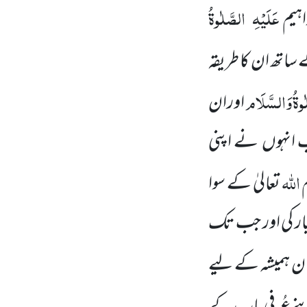
عَلَیْہِ
الصَّلٰوۃُ
ہیم
ساتھ ان کا طریقہ
وۃُ
وَالسَّلَام
اوران
 انہوں
نے اپنی
اللّٰہ
تعالیٰ کے سوا
ار کی اور جب تک
 ہمیشہ کے لیے