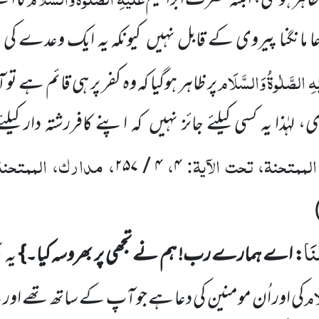
اہر ہوگئی،
البتہ حضرت ابراہیم
کا اپ
 مانگنا پیروی کے قابل نہیں
کیونکہ یہ ایک
وعدے کی بنا
ْہِ
الصَّلٰوۃُ
وَالسَّلَام
پر ظاہر ہوگیا کہ وہ کفر پر ہی قائم ہ
 لہٰذا یہ کسی کیلئے جائز نہیں
کہ اپنے کافررشتہ دار کی
لممتحنۃ، تحت الآیۃ:
،
، مدارک، الممتحنۃ
۲۵۷
/
۴
۴
ْنَا
: اے ہمارے رب! ہم نے تجھی پر بھروسہ کیا۔}
یہ 
َام
کی اور اُن مومنین کی دعا ہے جو آپ کے ساتھ تھے اور یہ