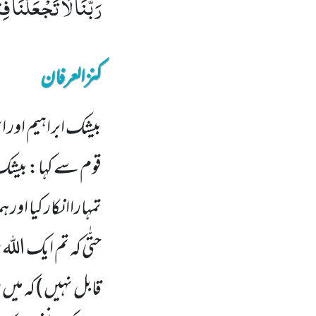
رَبَّنَا لَا تَجْعَلْنَا ف
کنزالعرفان
بیشک ابراہیم اور
قوم سے کہا: بیشک 
تمہاراا نکار کیا 
حتّٰی کہ تم ایک الل
قابل نہیں ) کہ می