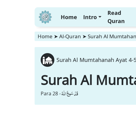
Read
Home
Intro
Quran
Home
➤
Al-Quran
➤
Surah Al Mumtahana
Surah Al Mumtahanah Ayat 4-5 
Surah Al Mumt
قَدْ سَمِعَ اللّٰهُ
Para 28 -