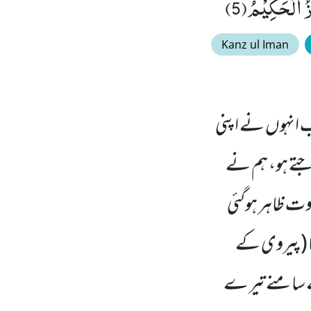
ْزُ الْحَكِیْمُ(5)
Kanz ul Iman
 انہوں نے اپنی
وجتے ہو، ہم نے
اوت ظاہر ہوگئی
ہنا (پیروی کے
کے سامنے تیر ے