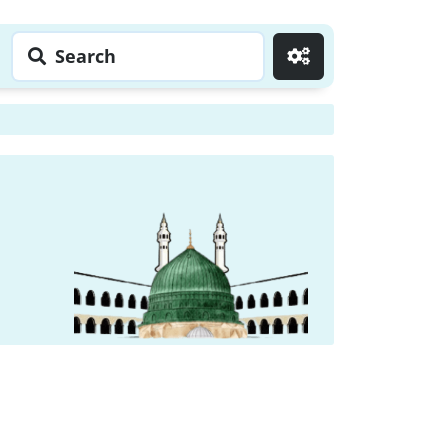
Search
Go