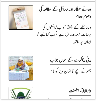
دعائے عطّار اور رسائل کے مطالعہ کی
دھوم دھام
دعامانگنے کے 34 آداب/اشکوں کی
برسات /معاف فرمائیے ثواب کمائیے /
ایمان پر خاتمہ
مدنی مذاکرے کے سوال جواب
چھوٹے بچے کا اذان دینا کیسا؟
دارالافتاء اہلسنت
چاندی کی دو انگھوٹیاں پہننے کا حکم