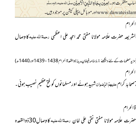
رحمۃ اللہ علیہ
کا وِصال
ریعہ حضرت علّامہ مولانا مفتی محمد امجد علی اعظمی
،
:
مزید معلومات کے لئے دیکھئے
ماہنامہ فیضانِ مدینہ ذوالقعدۃ الحرام1438
1439اور1440ھ)
علیھمُ الرِّضوان
شہید ہوئے اور مسلمانوں کو فتحِ عظیم نصیب ہوئی۔
رحمۃ اللہ علیہ
کا وِصال30ذوالقعدہ
، حضرت علّامہ مولانا مفتی نقی علی خان