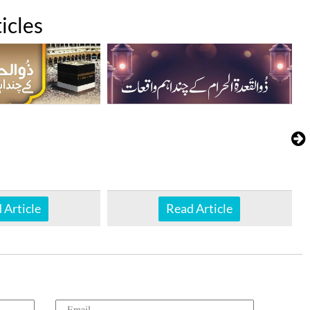
icles
 Article
Read Article