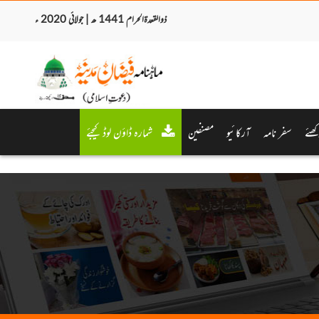
ذوالقعدۃالحرام 1441 ھ | جولائی 2020 ء
کھئے
سفر نامہ
آرکائیو
مصنفین
شمارہ ڈاؤن لوڈ کیجئے