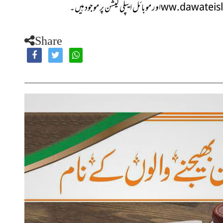
ww.dawateisl
اور موبائل
ایپلی کیشن پر موجود ہیں۔
Share