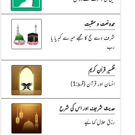
حمدونعت و منقبت
شرف دے حج کا مجھے میرے کبریا یا
رب
تفسیر قراٰنِ کریم
انسان اور قرآن (قسط:1)
حدیث شریف اور اس کی شرح
رزقِ حلال کمائیے