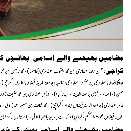
مضامین بھیجنے والے اسلامی بھائیوں کے
کراچی:
حسن رضا عطاری بن محمد یعقوب عطاری
(خامسہ)
، محمد رئیس بن محم
حافظ افنان عطارى بن منصور عطارى
(ثانیہ ، جامعۃ المدینہ فيضان بخارى ، كراچى)
،
حسن
(سابعہ ، مرکزی جامعۃ المدینہ ، حیدرآباد)
، اویس عطاری بن محمد حنیف قاد
عامر عطاری
(جامعۃ المدینہ فیضان بغداد ، کراچی) ،
محمد شاف بن صغیر احمد
(اولی ، ج
المدینہ فیضان غوث اعظم ، کراچی)
، محمد اریب بن یامین
(اولی ، جامعۃ المدینہ کنز الا
مضامین بھیجنے والی اسلامی بہنوں کے نام: