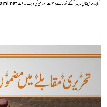
“ ماہنامہ فیضانِ مدینہ “ کے شمارے دعوتِ اسلامی کی ویب
سائٹ
ami.net