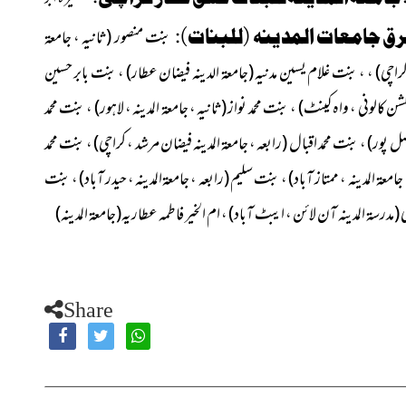
ق جامعات المدینہ (للبنات):
بنت منصور
(ثانیہ ، جامعۃ
کراچی) ، ،
بنت غلام یسین مدنیہ
(جامعۃ الدینہ فیضان عطار)
، بنت بابر حسین
گلشن کالونی ، واہ کینٹ)
، بنت محمد نواز
(ثانیہ ، جامعۃ المدینہ ، لاہور)
، بنت محمد
اصل پور)
، بنت محمد اقبال
(رابعہ ، جامعۃ المدینہ فیضان مرشد ، کراچی)
، بنت محمد
جامعۃ المدینہ ، ممتاز آباد)
، بنت سلیم
(رابعہ ، جامعۃالمدینہ ، حیدر آباد)
، بنت
ی
(مدرسۃ المدینہ آن لائن ، ایبٹ آباد)
،
ام الخیر فاطمہ عطاریہ
(جامعۃ المدینہ)
Share