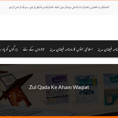
ہنامہ فیضان مدینہ
اسلامی بہنوں کا ماہنامہ فیضانِ مدینہ
تاجروں کے لئے
بزرگوں کو یاد ر
Zul Qada Ke Aham Waqiat