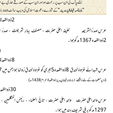
2ذوالقعدۃ الحرام
عرسِ صدرُالشریعہ
خلیفۂ اعلیٰ حضرت ، مصنفِ بہارِ شریعت ، صدرُ الش
2ذوالقعدہ 1367ھ کوہوا۔
(
8 ذوالقعدۃ الحرام
عرسِ شہدائے غزوۂ خَندق 8ذوالقعدہ5ہجری کو غزوۂ خَندق رُونما ہوا جس میں 7صحابۂ کرام
:
(مزید معلومات کے لئے دیکھئے
ماہنامہ فیضانِ مدینہ ذوالقعدۃ الحرام1438ھ)
30 ذوالقعدۃ الحرام
عرسِ والدِ اعلیٰ حضرت
والدِ اعلیٰ حضرت ، تاجُ العلماء ، رئیسُ المتکلمین 
1297ھ کو بریلی شریف ہند میں ہوا۔