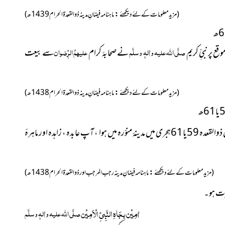
:
(مزید معلومات کے لئے دیکھئے
ماہنامہ فیضانِ مدینہ ذوالقعدۃ الحرام1439ھ)
صلَّی اللہ علیہ واٰلہٖ وسلَّم
علیھمُ الرِّضوان
نے صحابۂ کرام
سے بیعت
:
(مزید معلومات کے لئے دیکھئے
ماہنامہ فیضانِ مدینہ ذوالقعدۃ الحرام1438ھ)
کا وِصال ذوالقعدہ 59یا61ہجری میں مدینۂ منوّرہ میں ہوا ، آپ عابدہ ، زاہدہ اور ماہرۂ
:
(مزید معلومات کے لئے دیکھئے
ماہنامہ فیضانِ مدینہ رجب المرجب اور ذوالقعدۃ الحرام1438ھ)
رت ہو۔
اٰمِیْن بِجَاہِ النَّبِیِّ الْاَمِیْن
صلَّی اللہ علیہ واٰلہٖ وسلَّم