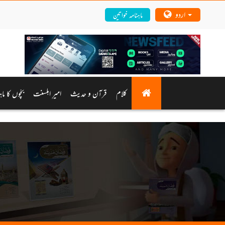
اردو
ماہنامہ خواتین
کلام
قرآن و حدیث
امیرِ اہلسنت
بچّوں کا ما