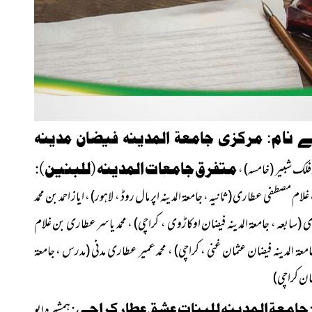
 نام:
مرکزی جامعۃ المدینہ فیضان مدینہ
د فلک شبیر
(خامسہ)
،
متفرق جامع
ات
المدینہ (للبنین):
 غلام مصطفی عطاری
(ثانیہ ، جامعۃ المدینہ اپر مال روڈ ، لاہور)
، ایاز احمد بن محمد
ری
(سابعہ ، جامعۃ المدینہ فیضان اوکاڑوی ، کراچی)
، محمد یاسر عطاری بن غلام
امعۃ المدینہ فیضان عثمان غنی ، کراچی)
، محمد عمیر عطاری مدنی
(مدرس ، جامعۃ
یمان کراچی)
جامعۃ المدینہ للبنات عشق عطار کراچی:
ہمشیرہ ابو