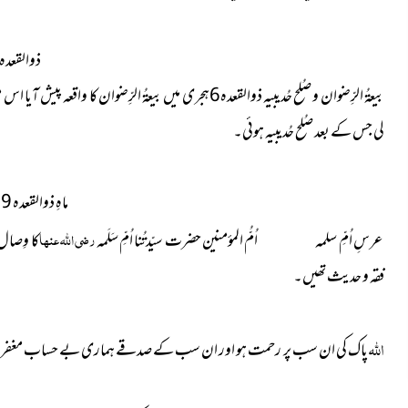
ذوالقعدہ6ھ
بیعۃُ الرِّضوان و صُلح حُدیبیہ ذوالقعدہ6ہجری میں بیعۃُ الرِّضوان کا واقعہ پیش آیا اس موقع پر نبیِّ کریم
لی جس کے بعد صُلح حُدیبیہ ہوئی۔
ماہِ ذوالقعدہ 59یا61ھ
رضی اللہ عنہا
عرسِ اُمِّ سلمہ اُمُّ المؤمنین حضرت سیّدتُنا اُمِّ سَلَمہ
فقہ و حدیث تھیں۔
اللہ
پاک کی ان سب پر رحمت ہو اور ان سب کے صدقے ہماری بے حساب مغف