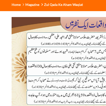
Home
Magazine
Zul Qada Ke Aham Waqiat