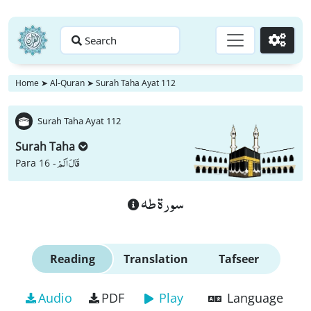
Search
Go
Home
➤
Al-Quran
➤
Surah Taha Ayat 112
Surah Taha Ayat 112
Surah Taha
قَالَ اَلَمْ
Para 16 -
سورة طه
Reading
Translation
Tafseer
Audio
PDF
Play
Language