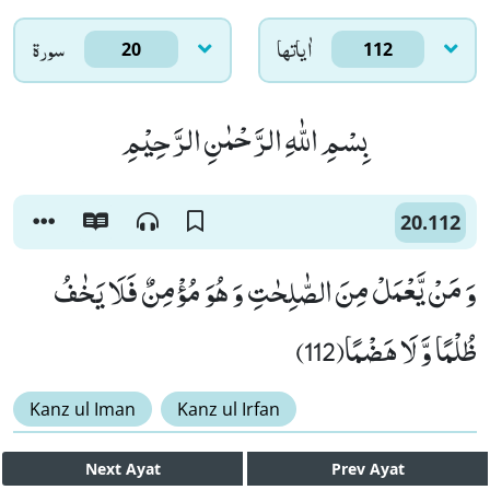
اٰياتها
سورۃ
20
112
بِسْمِ اللّٰهِ الرَّحْمٰنِ الرَّحِیْمِ
20.112
وَ مَنْ یَّعْمَلْ مِنَ الصّٰلِحٰتِ وَ هُوَ مُؤْمِنٌ فَلَا یَخٰفُ
ظُلْمًا وَّ لَا هَضْمًا(112)
Kanz ul Iman
Kanz ul Irfan
Next
Ayat
Prev
Ayat