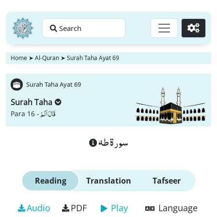
Search
Go
Home
➤
Al-Quran
➤
Surah Taha Ayat 69
Surah Taha Ayat 69
Surah Taha
قَالَ اَلَمْ
Para 16 -
سورة طه
Reading
Translation
Tafseer
Audio
PDF
Play
Language