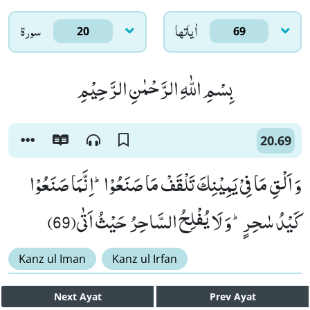
اٰياتها
سورۃ
20
69
بِسْمِ اللّٰهِ الرَّحْمٰنِ الرَّحِیْمِ
20.69
وَ اَلْقِ مَا فِیْ یَمِیْنِكَ تَلْقَفْ مَا صَنَعُوْاؕ-اِنَّمَا صَنَعُوْا
كَیْدُ سٰحِرٍؕ-وَ لَا یُفْلِحُ السَّاحِرُ حَیْثُ اَتٰى(69)
Kanz ul Iman
Kanz ul Irfan
Next
Ayat
Prev
Ayat