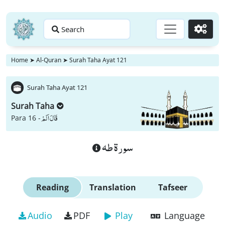
Search
Go
Home
➤
Al-Quran
➤
Surah Taha Ayat 121
Surah Taha Ayat 121
Surah Taha
قَالَ اَلَمْ
Para 16 -
سورة طه
Reading
Translation
Tafseer
Audio
PDF
Play
Language