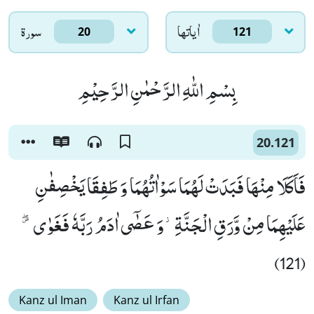
اٰياتها
سورۃ
20
121
بِسْمِ اللّٰهِ الرَّحْمٰنِ الرَّحِیْمِ
20.121
فَاَكَلَا مِنْهَا فَبَدَتْ لَهُمَا سَوْاٰتُهُمَا وَ طَفِقَا یَخْصِفٰنِ
عَلَیْهِمَا مِنْ وَّرَقِ الْجَنَّةِ٘-وَ عَصٰۤى اٰدَمُ رَبَّهٗ فَغَوٰى۪ۖ
(121)
Kanz ul Iman
Kanz ul Irfan