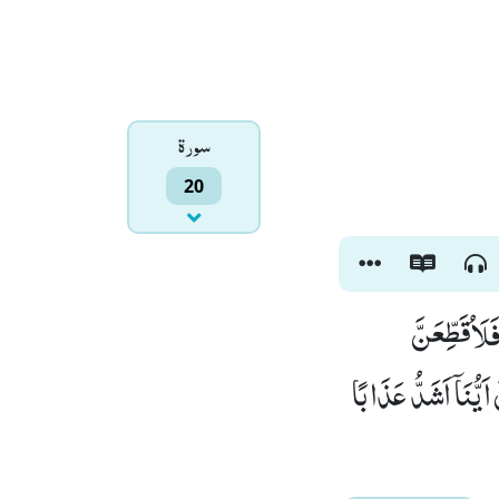
سورۃ
20
لَاُقَطِّعَنَّ
یُّنَاۤ اَشَدُّ عَذَابًا