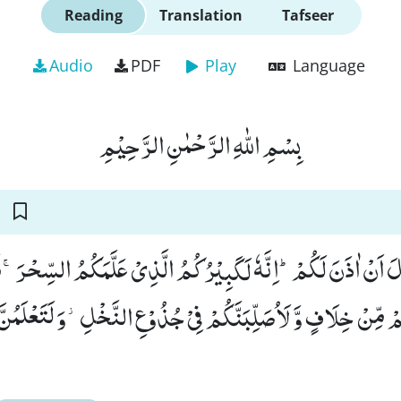
Reading
Translation
Tafseer
Audio
PDF
Play
Language
بِسْمِ اللّٰهِ الرَّحْمٰنِ الرَّحِیْمِ
لَ اَنْ اٰذَنَ لَكُمْؕ-اِنَّهٗ لَكَبِیْرُكُمُ الَّذِیْ عَلَّمَكُمُ السِّحْرَۚ-فَ
ْ مِّنْ خِلَافٍ وَّ لَاُصَلِّبَنَّكُمْ فِیْ جُذُوْعِ النَّخْلِ٘-وَ لَتَعْلَمُنَّ اَ