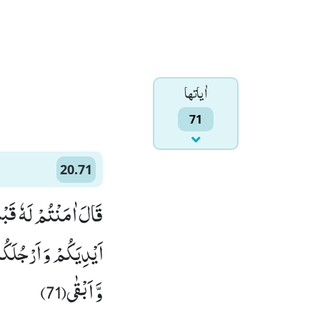
اٰياتها
71
20.71
قَالَ اٰمَنْتُمْ لَهٗ قَبْ
اَیْدِیَكُمْ وَ اَرْجُلَكُم
وَّ اَبْقٰى(71)