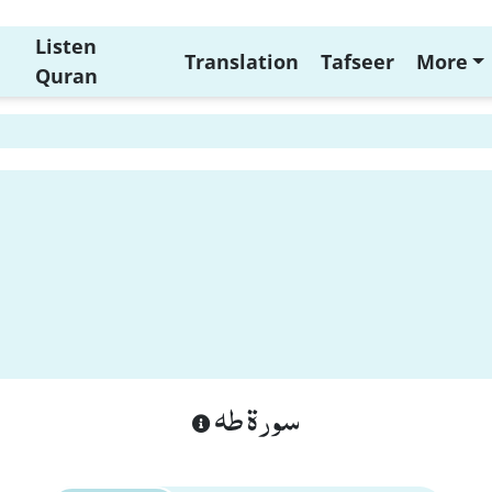
Listen
Translation
Tafseer
More
Quran
سورة طه