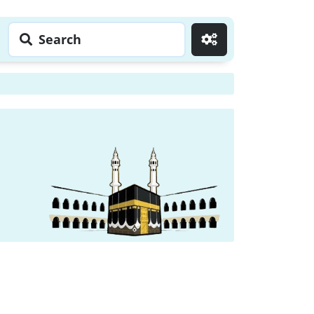
Search
Go