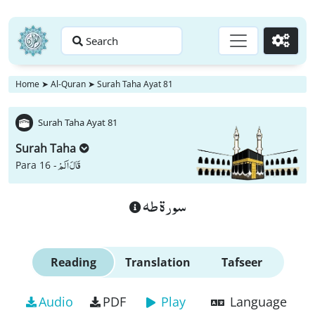
Search
Go
Home
➤
Al-Quran
➤
Surah Taha Ayat 81
Surah Taha Ayat 81
Surah Taha
قَالَ اَلَمْ
Para 16 -
سورة طه
Reading
Translation
Tafseer
Audio
PDF
Play
Language