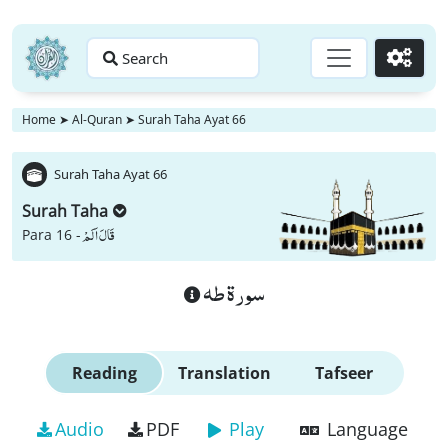
Search
Go
Home
➤
Al-Quran
➤
Surah Taha Ayat 66
Surah Taha Ayat 66
Surah Taha
قَالَ اَلَمْ
Para 16 -
سورة طه
Reading
Translation
Tafseer
Audio
PDF
Play
Language