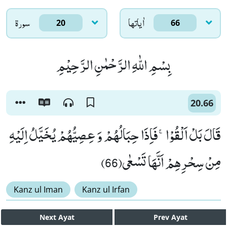
اٰياتها
سورۃ
20
66
بِسْمِ اللّٰهِ الرَّحْمٰنِ الرَّحِیْمِ
20.66
قَالَ بَلْ اَلْقُوْاۚ-فَاِذَا حِبَالُهُمْ وَ عِصِیُّهُمْ یُخَیَّلُ اِلَیْهِ
مِنْ سِحْرِهِمْ اَنَّهَا تَسْعٰى(66)
Kanz ul Iman
Kanz ul Irfan
Next
Ayat
Prev
Ayat