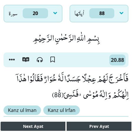
اٰياتها
سورۃ
20
88
بِسْمِ اللّٰهِ الرَّحْمٰنِ الرَّحِیْمِ
20.88
فَاَخْرَ جَ لَهُمْ عِجْلًا جَسَدًا لَّهٗ خُوَارٌ فَقَالُوْا هٰذَاۤ
اِلٰهُكُمْ وَ اِلٰهُ مُوْسٰى۬-فَنَسِیَﭤ(88)
Kanz ul Iman
Kanz ul Irfan
Next
Ayat
Prev
Ayat