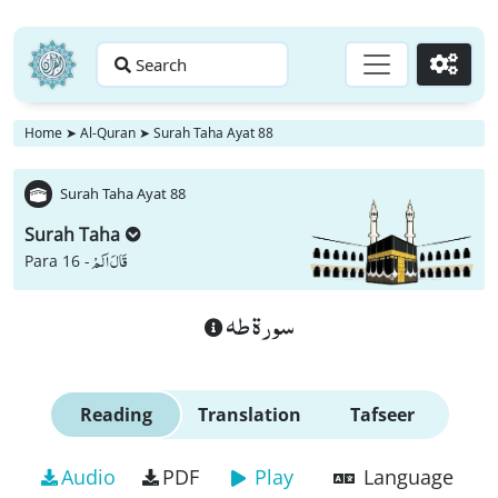
Search
Go
Home
➤
Al-Quran
➤
Surah Taha Ayat 88
Surah Taha Ayat 88
Surah Taha
قَالَ اَلَمْ
Para 16 -
سورة طه
Reading
Translation
Tafseer
Audio
PDF
Play
Language