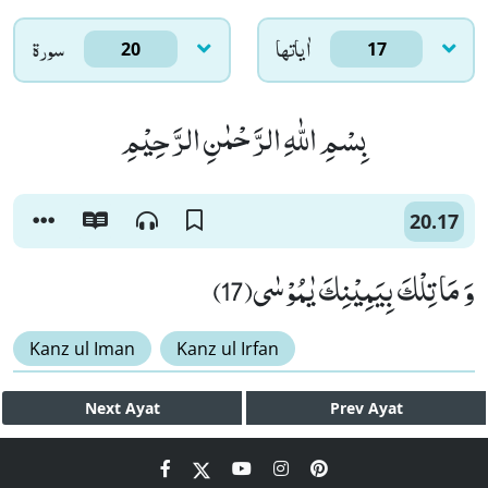
اٰياتها
سورۃ
20
17
بِسْمِ اللّٰهِ الرَّحْمٰنِ الرَّحِیْمِ
20.17
وَ مَا تِلْكَ بِیَمِیْنِكَ یٰمُوْسٰى(17)
Kanz ul Iman
Kanz ul Irfan
Next
Ayat
Prev
Ayat