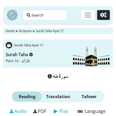
Search
Go
Home
➤
Al-Quran
➤
Surah Taha Ayat 17
Surah Taha Ayat 17
Surah Taha
قَالَ اَلَمْ
Para 16 -
سورة طه
Reading
Translation
Tafseer
Audio
PDF
Play
Language