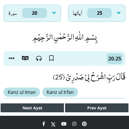
اٰياتها
سورۃ
20
25
بِسْمِ اللّٰهِ الرَّحْمٰنِ الرَّحِیْمِ
20.25
قَالَ رَبِّ اشْرَحْ لِیْ صَدْرِیْۙ (25)
Kanz ul Iman
Kanz ul Irfan
Next
Ayat
Prev
Ayat