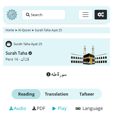
Search
Go
Home
➤
Al-Quran
➤
Surah Taha Ayat 25
Surah Taha Ayat 25
Surah Taha
قَالَ اَلَمْ
Para 16 -
سورة طه
Reading
Translation
Tafseer
Audio
PDF
Play
Language