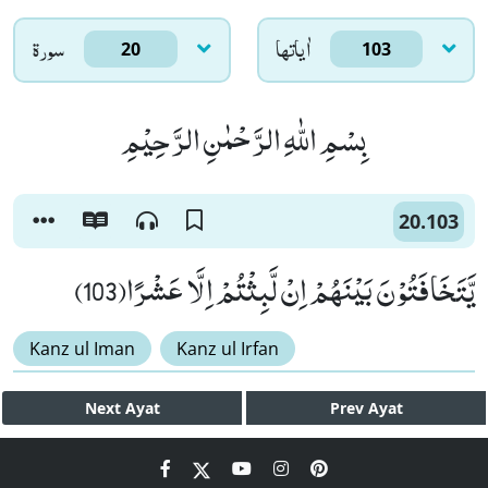
اٰياتها
سورۃ
20
103
بِسْمِ اللّٰهِ الرَّحْمٰنِ الرَّحِیْمِ
20.103
یَّتَخَافَتُوْنَ بَیْنَهُمْ اِنْ لَّبِثْتُمْ اِلَّا عَشْرًا(103)
Kanz ul Iman
Kanz ul Irfan
Next
Ayat
Prev
Ayat