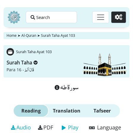
Search
Go
Home
➤
Al-Quran
➤
Surah Taha Ayat 103
Surah Taha Ayat 103
Surah Taha
قَالَ اَلَمْ
Para 16 -
سورة طه
Reading
Translation
Tafseer
Audio
PDF
Play
Language