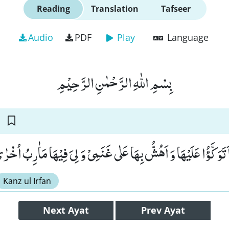
Reading
Translation
Tafseer
Audio
PDF
Play
Language
بِسْمِ اللّٰهِ الرَّحْمٰنِ الرَّحِیْمِ
كَّؤُا عَلَیْهَا وَ اَهُشُّ بِهَا عَلٰى غَنَمِیْ وَ لِیَ فِیْهَا مَاٰرِبُ اُخْرٰى
Kanz ul Irfan
Next
Ayat
Prev
Ayat