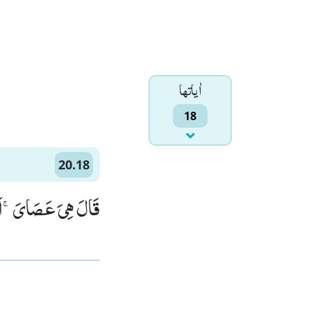
اٰياتها
18
20.18
قَالَ هِیَ عَصَایَۚ-اَتَوَ)