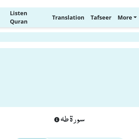
Listen
Translation
Tafseer
More
Quran
سورة طه