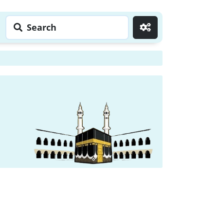
Search
Go