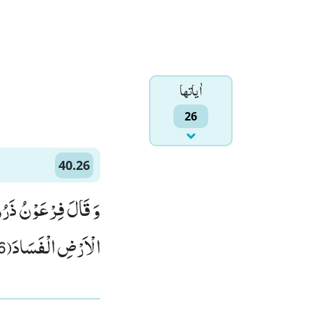
اٰياتها
26
40.26
وَ قَالَ فِرْعَوْنُ ذَرُوْنِ
الْاَرْضِ الْفَسَادَ(26)