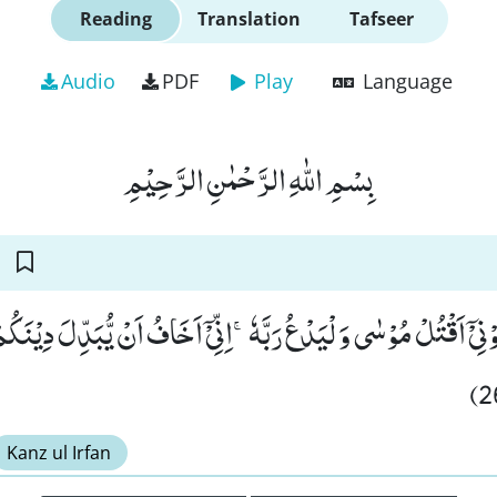
Reading
Translation
Tafseer
Audio
PDF
Play
Language
بِسْمِ اللّٰهِ الرَّحْمٰنِ الرَّحِیْمِ
یْۤ اَقْتُلْ مُوْسٰى وَ لْیَدْعُ رَبَّهٗۚ-اِنِّیْۤ اَخَافُ اَنْ یُّبَدِّلَ دِیْنَكُمْ
Kanz ul Irfan