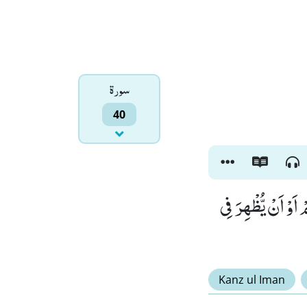
سورۃ
40
 اَوْ اَنْ یُّظْهِرَ فِی
Kanz ul Iman