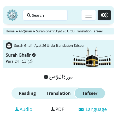
Search
Go
Home
➤
Al-Quran
➤
Surah Ghafir Ayat 26 Urdu Translation Tafseer
Surah Ghafir Ayat 26 Urdu Translation Tafseer
Surah Ghafir
فَمَنْ اَظْلَمُ
Para 24 -
سورة المؤمن
Reading
Translation
Tafseer
Audio
PDF
Language