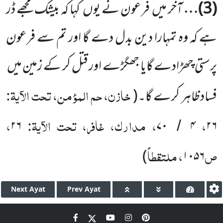
(
3
)…
آخر میں
فرعون نے یوں
کہا کہ بیشک مجھے ڈر
ہے کہ وہ تمہارا دین بدل دے گا اور تم سے فرعون
پرستی چھڑادے گایا جھگڑے اور قتل کر کے زمین میں
خازن، حم المؤمن، تحت الآیۃ:
فسادظاہر کرے گا۔
(
،
، مدارک، غافر، تحت الآیۃ:
،
۲۶
۷۰
۴
۲۶
/
ص
، ملتقطاً
)
۱۰۵۶
Next
Ayat
Prev
Ayat