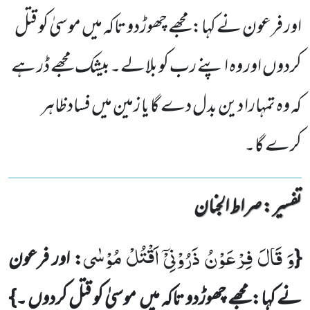
اور فرعون نے کہا:مجھے چھوڑدو تاکہ میں موسیٰ کو قتل
کردوں اور وہ اپنے رب کو بلالے۔بیشک مجھے ڈر ہے
کہ وہ تمہارا دین بدل دے گا یا زمین میں فسادظاہر
کرے گا۔
تفسیر : ‎صراط الجنان
وَ قَالَ فِرْعَوْنُ ذَرُوْنِیْۤ اَقْتُلْ مُوْسٰى
{
: اور فرعون
نے کہا:مجھے چھوڑدو تاکہ میں
موسیٰ کو قتل کردوں ۔}