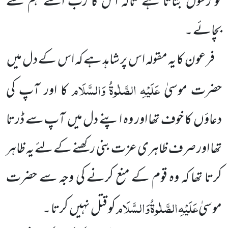
کو رسول بتاتا ہے تاکہ اُس کا رب اسے ہم سے
بچائے ۔
فرعون کا یہ مقولہ اس پر شاہد ہے کہ اس کے دل میں
عَلَیْہِ
الصَّلٰوۃُ
وَالسَّلَام
حضرت موسیٰ
کا اور آپ کی
دعاؤں
کا خوف تھا اور وہ اپنے دل میں
آپ سے ڈرتا
تھا اور صرف ظاہری عزت بنی رکھنے کے لئے یہ ظاہر
کرتا تھا کہ وہ قوم کے منع کرنے کی وجہ سے حضرت
عَلَیْہِ
الصَّلٰوۃُ
وَالسَّلَام
موسیٰ
کو قتل نہیں
کرتا ۔