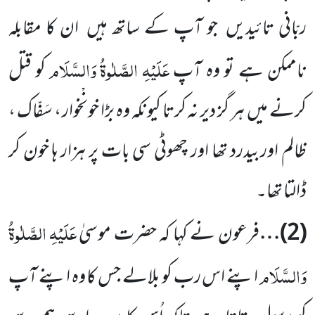
ربّانی تائیدیں
جو آپ کے ساتھ ہیں
ان کا مقابلہ
عَلَیْہِ
الصَّلٰوۃُ
وَالسَّلَام
ناممکن ہے تو وہ آپ
کو قتل
کرنے میں
ہر گز دیر نہ کرتا کیونکہ وہ بڑا خونْخوار ، سَفّاک ،
ظالم اوربیدرد تھا اور چھوٹی سی بات پر ہزار ہا خون کر
ڈالتا تھا۔
عَلَیْہِ
الصَّلٰوۃُ
(
2
)…
فرعون نے کہا کہ حضرت موسیٰ
وَالسَّلَام
اپنے اس رب کو بلالے جس کا وہ اپنے آپ