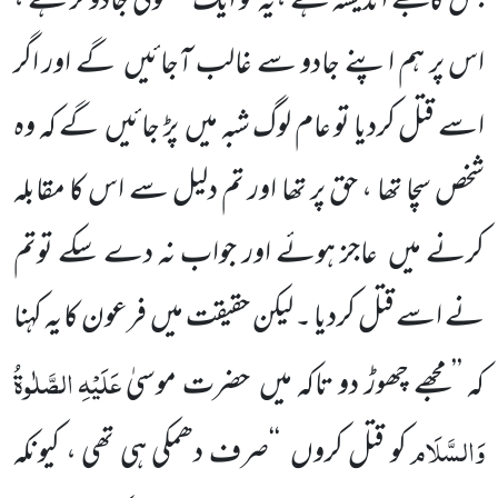
جس کا تجھے اندیشہ ہے ،یہ تو ایک معمولی جادوگر ہے ،
اس پر ہم اپنے جادو سے غالب آجائیں
گے اور اگر
اسے قتل کردیا تو عام لوگ شبہ میں
پڑ جائیں
گے کہ وہ
شخص سچا تھا ، حق پر تھا اور تم دلیل سے اس کا مقابلہ
کرنے میں
عاجز ہوئے اور جواب نہ دے سکے توتم
نے اسے قتل کردیا ۔ لیکن حقیقت میں
فرعون کا یہ کہنا
عَلَیْہِ
الصَّلٰوۃُ
کہ ’’مجھے چھوڑ دو تاکہ میں
حضرت موسیٰ
وَالسَّلَام
کو قتل کروں
‘‘صرف دھمکی ہی تھی ، کیونکہ