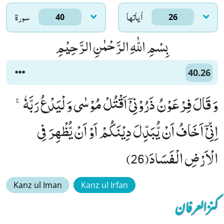
اٰياتها
سورۃ
40
26
بِسْمِ اللّٰهِ الرَّحْمٰنِ الرَّحِیْمِ
40.26
وَ قَالَ فِرْعَوْنُ ذَرُوْنِیْۤ اَقْتُلْ مُوْسٰى وَ لْیَدْعُ رَبَّهٗۚ-
اِنِّیْۤ اَخَافُ اَنْ یُّبَدِّلَ دِیْنَكُمْ اَوْ اَنْ یُّظْهِرَ فِی
الْاَرْضِ الْفَسَادَ(26)
Kanz ul Iman
Kanz ul Irfan
کنزالعرفان