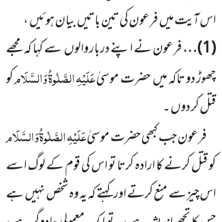
اس آیت میں
فرعون کی تین باتیں
بیان ہوئیں
،
(
1
)…
فرعون نے اپنے دربار والوں
سے کہا کہ مجھے
عَلَیْہِ
الصَّلٰوۃُ
وَالسَّلَام
چھوڑ دو تاکہ میں
حضرت موسیٰ
کو
قتل کر دوں ۔
عَلَیْہِ
الصَّلٰوۃُ
وَالسَّلَام
فرعون جب کبھی حضرت موسیٰ
کو قتل کرنے کا ارادہ کرتا تو اس کی قوم کے لوگ اسے
اس چیز
سے منع کرتے اور کہتے کہ یہ وہ شخص نہیں
ہے