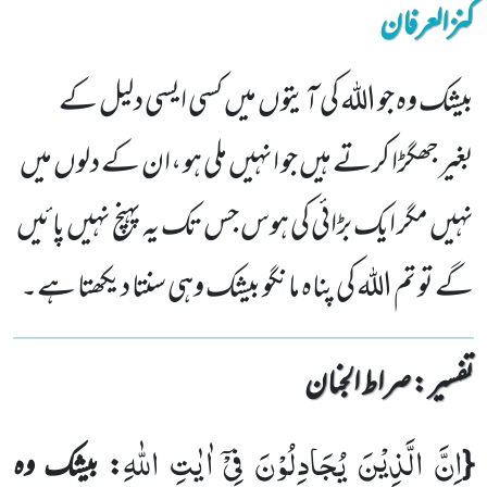
کنزالعرفان
بیشک وہ جو اللہ کی آیتوں میں کسی ایسی دلیل کے
بغیرجھگڑا کرتے ہیں جو انہیں ملی ہو ،ان کے دلوں میں
نہیں مگر ایک بڑائی کی ہوس جس تک یہ پہنچ نہیں پائیں
گے تو تم اللہ کی پناہ مانگو بیشک وہی سنتا دیکھتا ہے۔
تفسیر : ‎صراط الجنان
اِنَّ الَّذِیْنَ یُجَادِلُوْنَ فِیْۤ اٰیٰتِ اللّٰهِ
{
: بیشک وہ