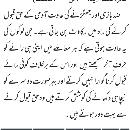
ضد بازی اور جھگڑنے کی عادت آدمی کے حق قبول
کرنے کی راہ میں رکاوٹ بن جاتی ہے۔ جن لوگوں کی
یہ عادت ہوتی ہے کہ ہر معاملے میں اپنی ہی رائے کو
حرف ِ آخر سمجھتے ہیں اور اس کے برخلاف کوئی رائے
قبول کرنا گوارا نہیں کرتے اور بہرصورت دوسرے کو
نیچا ہی دکھانے کی کوشش کرتے ہیں وہ حق قبول کرنے
سے بہت دور ہوتے ہیں ۔