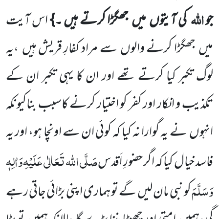
اللہ
جو
کی آیتوں میں جھگڑا کرتے ہیں ۔}
اس آیت
میں جھگڑا کرنے والوں سے مراد کفارِ قریش ہیں ،یہ
لوگ تکبر کیا کرتے تھے اور ان کا یہی تکبر ان کے
تکذیب و انکار اور کفر کو اختیار کرنے کاسبب بناکیونکہ
انہوں نے یہ گوارا نہ کیا کہ کوئی ان سے اونچا ہو، اور یہ
صَلَّی اللہ تَعَالٰی عَلَیْہِ
وَاٰلِہٖ
فاسد خیال کیا کہ اگر حضورِ اَقدس
وَسَلَّمَ
کو نبی مان لیں گے تو ہماری اپنی بڑائی جاتی رہے