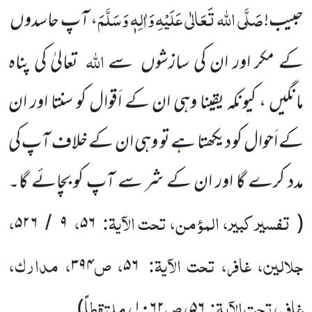
صَلَّی اللہ تَعَالٰی عَلَیْہِ وَاٰلِہٖ وَسَلَّمَ
حبیب!
، آپ حاسدوں
اللہ
کے مکر اور ان کی سازشوں سے
تعالیٰ کی پناہ
مانگیں ، کیونکہ یقینا وہی ان کے اَقوال کو سنتا اور ان
کے اَحوال کو دیکھتا ہے تو وہی ان کے خلاف آپ کی
مدد کرے گا اور ان کے شر سے آپ کو بچائے گا۔
تفسیر کبیر، المؤمن، تحت الآیۃ:
،
،
۵۲۶
۹
۵۶
(
/
جلالین، غافر، تحت الآیۃ:
، ص
، مدارک،
۳۹۴
۵۶
غافر، تحت الآیۃ:
، ص
، ملتقطاً
)
۱۰۶۲
۵۶