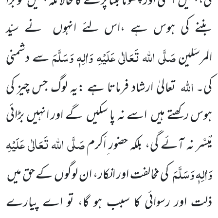
گی،ہمیں امتی اور چھوٹا بننا پڑے گا حالانکہ ہمیں تو بڑا
بننے کی ہوس ہے ،اس لئے انہوں نے سیّد
صَلَّی اللہ تَعَالٰی عَلَیْہِ وَاٰلِہٖ وَسَلَّمَ
المرسَلین
سے دشمنی
اللہ
کی۔
تعالیٰ ارشاد فرماتا ہے :یہ لوگ جس چیز کی
ہوس رکھتے ہیں اسے نہ پا سکیں گے اور انہیں بڑائی
صَلَّی اللہ تَعَالٰی عَلَیْہِ
مُیَسَّر نہ آئے گی، بلکہ حضور ِاَکرم
وَاٰلِہٖ وَسَلَّمَ
کی مخالفت اور انکار، ان لوگوں کے حق میں
ذلت اور رسوائی کا سبب ہو گا، تو اے پیارے