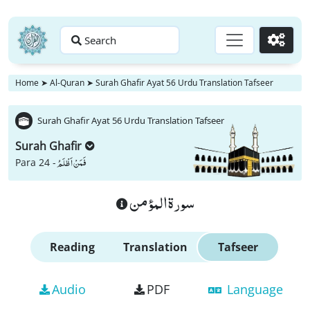
Search
Go
Home
➤
Al-Quran
➤
Surah Ghafir Ayat 56 Urdu Translation Tafseer
Surah Ghafir Ayat 56 Urdu Translation Tafseer
Surah Ghafir
فَمَنْ اَظْلَمُ
Para 24 -
سورة المؤمن
Reading
Translation
Tafseer
Audio
PDF
Language