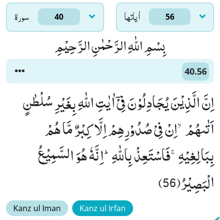
اٰياتها
سورۃ
40
56
بِسْمِ اللّٰهِ الرَّحْمٰنِ الرَّحِیْمِ
40.56
اِنَّ الَّذِیْنَ یُجَادِلُوْنَ فِیْۤ اٰیٰتِ اللّٰهِ بِغَیْرِ سُلْطٰنٍ
اَتٰىهُمْۙ-اِنْ فِیْ صُدُوْرِهِمْ اِلَّا كِبْرٌ مَّا هُمْ
بِبَالِغِیْهِۚ-فَاسْتَعِذْ بِاللّٰهِؕ-اِنَّهٗ هُوَ السَّمِیْعُ
الْبَصِیْرُ(56)
Kanz ul Iman
Kanz ul Irfan