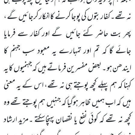
نہ تھے۔کفاربتوں
کی پوجا کرنے کا انکار کرجائیں
گے ،
پھر بت حاضر کئے جائیں
گے اور کفار سے فرمایا
جائے گا کہ تم اور تمہارے یہ معبود سب جہنم کا
ایندھن ہو ۔ بعض مفسرین فرماتے ہیں
کہ جہنمیوں
کا یہ
کہنا کہ ہم پہلے کچھ پوجتے ہی نہ تھے، اس کے یہ معنی
ہیں
کہ اب ہمیں
ظاہر ہوگیا کہ جنہیں
ہم پوجتے تھے وہ
کچھ نہ تھے کہ کوئی نفع یا نقصان پہنچاسکتے ۔مزید
ارشاد