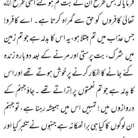
اللہ
فرمایا کہ جس طرح ان کے بت گم ہو گئے اسی طرح
تعالیٰ کافروں
کو حق سے گمراہ کرتا ہے۔ اے کافرو!
جس عذاب
میں
تم مبتلا ہو،یہ اس کا بدلہ ہے جو تم زمین
میں
شرک،بت پرستی اور مرنے کے بعد دوبارہ زندہ
کئے جانے کا انکار کرنے پر خوش ہوتے تھے اور اس
کا بدلہ ہے جو تم نعمتوں
پر اِتراتے تھے ۔جاؤ جہنم کے
دروازوں
میں ! تمہیں
اس میں
ہمیشہ رہنا ہے، تو جہنم
ان لوگوں
کا کیا ہی برا ٹھکانہ ہے جنہوں
نے تکبر کیا اور