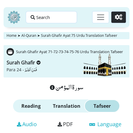
Search
Go
Home
➤
Al-Quran
➤
Surah Ghafir Ayat 75 Urdu Translation Tafseer
Surah Ghafir Ayat 71-72-73-74-75-76 Urdu Translation Tafseer
Surah Ghafir
فَمَنْ اَظْلَمُ
Para 24 -
سورة المؤمن
Reading
Translation
Tafseer
Audio
PDF
Language