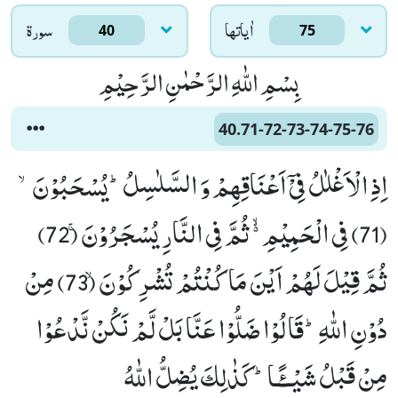
اٰياتها
سورۃ
40
75
بِسْمِ اللّٰهِ الرَّحْمٰنِ الرَّحِیْمِ
40.71-72-73-74-75-76
اِذِ الْاَغْلٰلُ فِیْۤ اَعْنَاقِهِمْ وَ السَّلٰسِلُؕ-یُسْحَبُوْنَۙ
(71) فِی الْحَمِیْمِ ﳔ ثُمَّ فِی النَّارِ یُسْجَرُوْنَۚ (72)
ثُمَّ قِیْلَ لَهُمْ اَیْنَ مَا كُنْتُمْ تُشْرِكُوْنَۙ (73) مِنْ
دُوْنِ اللّٰهِؕ-قَالُوْا ضَلُّوْا عَنَّا بَلْ لَّمْ نَكُنْ نَّدْعُوْا
مِنْ قَبْلُ شَیْــٴًـاؕ-كَذٰلِكَ یُضِلُّ اللّٰهُ