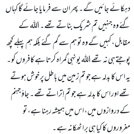
دہکائے جائیں گے۔ پھر ان سے فرمایا جائے گا کہاں
گئے وہ جنہیں تم شریک بناتے تھے۔ اللہ کے
مقابل، کہیں گے وہ تو ہم سے گم گئے بلکہ ہم پہلے کچھ
پوجتے ہی نہ تھے اللہ یونہی گمراہ کرتا ہے کافروں کو۔
یہ اس کا بدلہ ہے جو تم زمین میں باطل پر خوش ہوتے
تھے اور اس کا بدلہ ہے جو تم اِتراتے تھے۔ جاؤ جہنم
کے دروازوں میں، اس میں ہمیشہ رہنا ہے، تو
مغروروں کا کیا ہی برا ٹھکانہ ہے۔