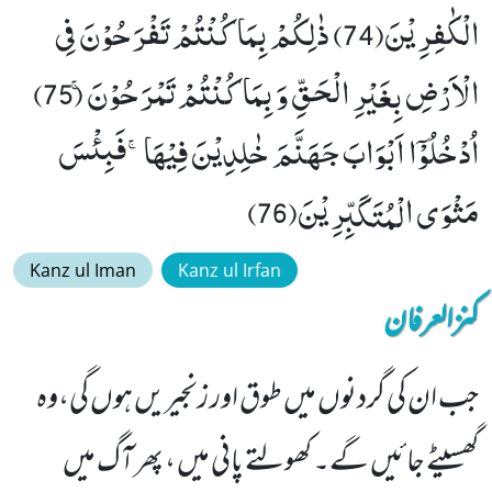
الْكٰفِرِیْنَ(74) ذٰلِكُمْ بِمَا كُنْتُمْ تَفْرَحُوْنَ فِی
الْاَرْضِ بِغَیْرِ الْحَقِّ وَ بِمَا كُنْتُمْ تَمْرَحُوْنَۚ (75)
اُدْخُلُوْۤا اَبْوَابَ جَهَنَّمَ خٰلِدِیْنَ فِیْهَاۚ-فَبِئْسَ
مَثْوَى الْمُتَكَبِّرِیْنَ(76)
Kanz ul Iman
Kanz ul Irfan
کنزالعرفان
جب ان کی گردنوں میں طوق اور زنجیریں ہوں گی،وہ
گھسیٹے جائیں گے۔ کھولتے پانی میں ، پھر آگ میں