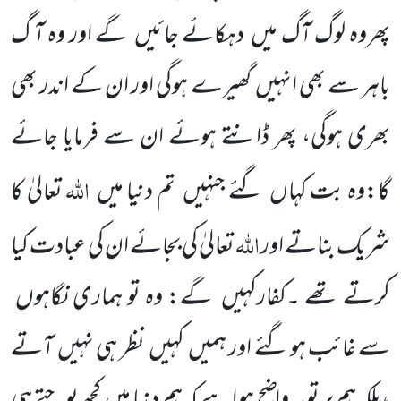
پھروہ لوگ آگ میں
دہکائے جائیں
گے اور وہ آ گ
باہر سے بھی انہیں
گھیرے ہوگی اور ان کے اندر بھی
بھری ہوگی، پھر ڈانتے ہوئے ان سے فرمایا جائے
اللہ
گا:وہ بت کہاں
گئے جنہیں
تم دنیا میں
تعالیٰ کا
اللہ
شریک بناتے اور
تعالیٰ کی بجائے ان کی عبادت کیا
کرتے تھے ۔کفارکہیں
گے: وہ تو ہماری نگاہوں
سے غائب ہو گئے اور ہمیں
کہیں
نظر ہی نہیں
آتے
،بلکہ ہم پر تو یہ واضح ہو اہے کہ ہم دنیا میں
کچھ پوجتے ہی