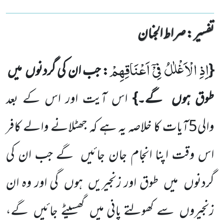
تفسیر : ‎صراط الجنان
اِذِ الْاَغْلٰلُ فِیْۤ اَعْنَاقِهِمْ
{
: جب ان کی گردنوں
میں
طوق ہوں
گے۔}
اس آیت اور اس کے
بعد
والی
5
آیات کا
خلاصہ یہ ہے کہ جھٹلانے والے کافر
اس وقت اپنا انجام جان جائیں
گے جب ان کی
گردنوں
میں
طوق اور زنجیریں
ہوں
گی اور وہ ان
زنجیروں
سے کھولتے پانی میں
گھسیٹے جائیں
گے،