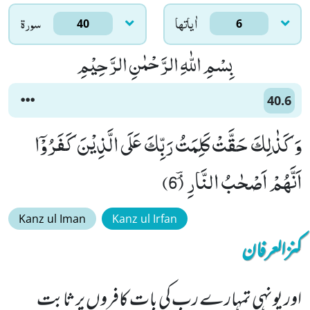
اٰياتها
سورۃ
40
6
بِسْمِ اللّٰهِ الرَّحْمٰنِ الرَّحِیْمِ
40.6
وَ كَذٰلِكَ حَقَّتْ كَلِمَتُ رَبِّكَ عَلَى الَّذِیْنَ كَفَرُوْۤا
اَنَّهُمْ اَصْحٰبُ النَّارِۘؔ (6)
Kanz ul Iman
Kanz ul Irfan
کنزالعرفان
اور یونہی تمہارے رب کی بات کافروں پر ثابت