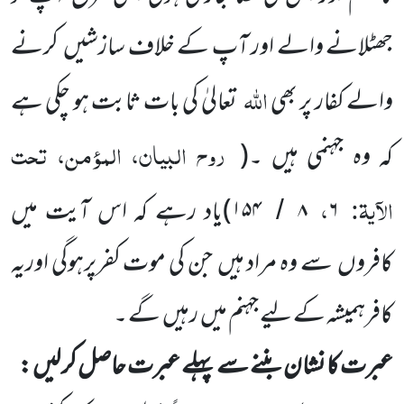
جھٹلانے والے اور آپ کے خلاف سازشیں کرنے
اللہ
والے کفار پر بھی
تعالیٰ کی بات ثابت ہو چکی ہے
روح البیان، المؤمن، تحت
کہ وہ جہنمی ہیں ۔(
الآیۃ:
،
۶
۸
۱۵۴
)یاد رہے کہ اس آیت میں
/
کافروں سے وہ مراد ہیں جن کی موت کفرپرہوگی اوریہ
کافرہمیشہ کے لیے جہنم میں رہیں گے ۔
عبرت کا نشان بننے سے پہلے عبرت حاصل کر لیں :