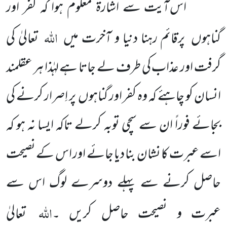
اس آیت سے اشارۃً معلوم ہوا کہ کفر اور
اللہ
گناہوں پرقائم رہنا دنیا و آخرت میں
تعالیٰ کی
گرفت اور عذاب کی طرف لے جاتا ہے لہٰذا ہر عقلمند
انسان کو چاہئے کہ وہ کفر اور گناہوں پر اِصرار کرنے کی
بجائے فوراً ان سے سچی توبہ کرلے تاکہ ایسا نہ ہو کہ
اسے عبرت کا نشان بنا دیا جائے اور اس کے نصیحت
حاصل کرنے سے پہلے دوسرے لوگ اس سے
اللہ
عبرت و نصیحت حاصل کریں ۔
تعالیٰ