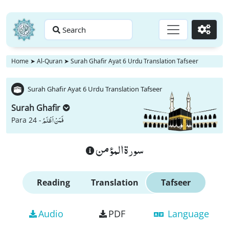
Search
Go
Home
➤
Al-Quran
➤
Surah Ghafir Ayat 6 Urdu Translation Tafseer
Surah Ghafir Ayat 6 Urdu Translation Tafseer
Surah Ghafir
فَمَنْ اَظْلَمُ
Para 24 -
سورة المؤمن
Reading
Translation
Tafseer
Audio
PDF
Language