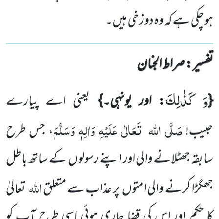
ہوچکی ہے کہ وہ دوزخی ہیں۔
تفسیر : ‎صراط الجنان
وَ كَذٰلِكَ
{
: اور یونہی۔}
یعنی اے پیارے
صَلَّی اللہ
تَعَالٰی عَلَیْہِ وَاٰلِہٖ وَسَلَّمَ
حبیب!
، جس طرح
سابقہ جھٹلانے والی اور اپنے رسولوں کے ساتھ باطل
اللہ
جھگڑا کرنے والی امتوں پر عذاب سے متعلق
تعالیٰ
کا حکم اور اس کی قضا جاری ہوئی اسی طرح آپ کو