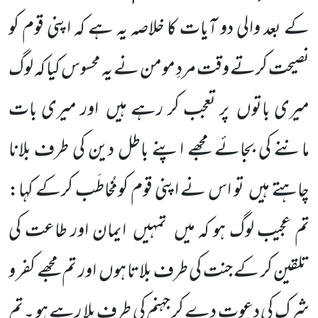
کے بعد والی دو آیات کا خلاصہ یہ ہے کہ
اپنی قوم کو
نصیحت کرتے وقت مردِ مومن نے یہ محسوس کیا کہ لوگ
میری باتوں پر تعجب کر رہے ہیں اور میری بات
ماننے کی بجائے مجھے اپنے باطل دین کی طرف بلانا
چاہتے ہیں تو اس نے اپنی قوم کومُخاطَب کرکے کہا:
تم عجیب لوگ ہو کہ میں تمہیں ایمان اور طاعت کی
تلقین کر کے جنت کی طرف بلاتا ہوں اور تم مجھے کفر و
شرک کی دعوت دے کر جہنم کی طرف بلا رہے ہو ۔تم