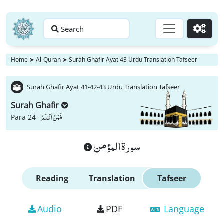
Search
Go
Home
➤
Al-Quran
➤
Surah Ghafir Ayat 43 Urdu Translation Tafseer
Surah Ghafir Ayat 41-42-43 Urdu Translation Tafseer
Surah Ghafir
فَمَنْ اَظْلَمُ
Para 24 -
سورة المؤمن
Reading
Translation
Tafseer
Audio
PDF
Language