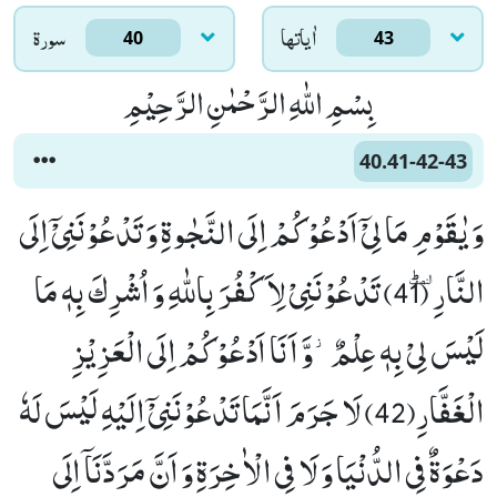
اٰياتها
سورۃ
40
43
بِسْمِ اللّٰهِ الرَّحْمٰنِ الرَّحِیْمِ
40.41-42-43
وَ یٰقَوْمِ مَا لِیْۤ اَدْعُوْكُمْ اِلَى النَّجٰوةِ وَ تَدْعُوْنَنِیْۤ اِلَى
النَّارِﭤٜ (41) تَدْعُوْنَنِیْ لِاَكْفُرَ بِاللّٰهِ وَ اُشْرِكَ بِهٖ مَا
لَیْسَ لِیْ بِهٖ عِلْمٌ٘-وَّ اَنَا اَدْعُوْكُمْ اِلَى الْعَزِیْزِ
الْغَفَّارِ(42) لَا جَرَمَ اَنَّمَا تَدْعُوْنَنِیْۤ اِلَیْهِ لَیْسَ لَهٗ
دَعْوَةٌ فِی الدُّنْیَا وَ لَا فِی الْاٰخِرَةِ وَ اَنَّ مَرَدَّنَاۤ اِلَى