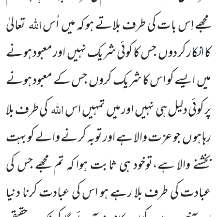
اللہ
مجھے اِس بات کی طرف بلاتے ہو کہ میں اُس
تعالیٰ
کا انکار کر دوں جس کا کوئی شریک نہیں اور معبود ہونے
میں ایسے کو اس کا شریک کروں جس کے معبود ہونے
اللہ
پر کوئی دلیل ہی نہیں اور میں تمہیں اس
کی طرف بلا
رہا ہو ں جو عزت والا ہے اور توبہ کرنے والے کو بہت
بخشنے والا ہے،توخود ہی ثابت ہوا کہ تم مجھے جس کی
عبادت کی طرف بلا رہے ہو اس کی عبادت کرنا دنیا