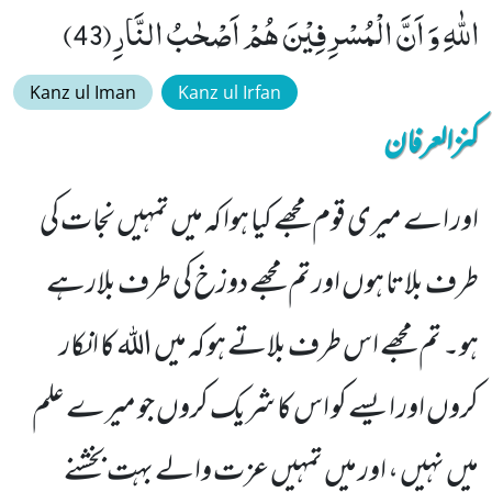
اللّٰهِ وَ اَنَّ الْمُسْرِفِیْنَ هُمْ اَصْحٰبُ النَّارِ(43)
Kanz ul Iman
Kanz ul Irfan
کنزالعرفان
اور اے میری قوم مجھے کیا ہوا کہ میں تمہیں نجات کی
طرف بلاتا ہوں اور تم مجھے دوزخ کی طرف بلارہے
ہو۔ تم مجھے اس طرف بلاتے ہو کہ میں اللہ کا انکار
کروں اور ایسے کو اس کا شریک کروں جو میرے علم
میں نہیں ، اور میں تمہیں عزت والے بہت بخشنے