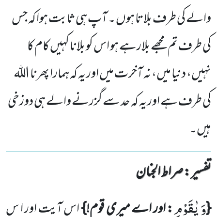
والے کی طرف بلاتا ہوں ۔ آپ ہی ثابت ہوا کہ جس
کی طرف تم مجھے بلارہے ہو اس کو بلانا کہیں کام کا
نہیں، دنیا میں، نہ آخرت میں اور یہ کہ ہمارا پھرنا اللہ
کی طرف ہے اور یہ کہ حد سے گزرنے والے ہی دوزخی
ہیں۔
تفسیر : ‎صراط الجنان
وَ یٰقَوْمِ
{
: اور اے میری قوم!}
اس آیت اور ا س