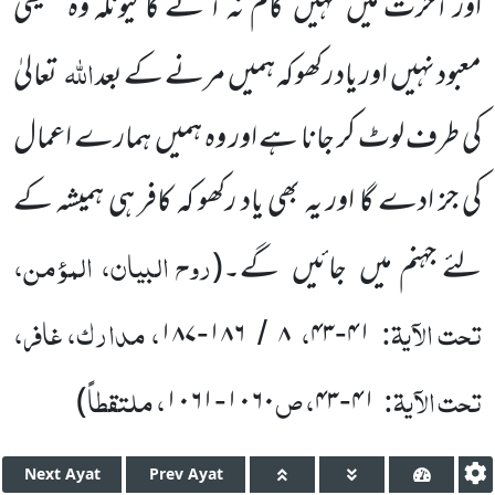
اور آخرت میں کہیں کام نہ آ ئے گا کیونکہ وہ حقیقی
اللہ
معبود نہیں اور یاد رکھو کہ ہمیں مرنے کے بعد
تعالیٰ
کی طرف لوٹ کر جانا ہے اور وہ ہمیں ہمارے اعمال
کی جز ادے گا اور یہ بھی یاد رکھو کہ کافر ہی ہمیشہ کے
روح البیان، المؤمن،
لئے جہنم میں جائیں گے۔
(
تحت الآیۃ:
،
، مدارک، غافر،
۱۸۷
۱۸۶
۸
۴۳
۴۱
-
/
-
تحت الآیۃ:
، ص
، ملتقطاً
)
۱۰۶۱
۱۰۶۰
۴۳
۴۱
-
-
Next
Ayat
Prev
Ayat