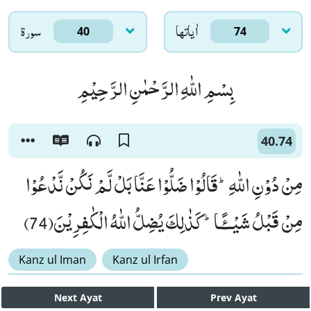
اٰياتها
سورۃ
40
74
بِسْمِ اللّٰهِ الرَّحْمٰنِ الرَّحِیْمِ
40.74
مِنْ دُوْنِ اللّٰهِؕ-قَالُوْا ضَلُّوْا عَنَّا بَلْ لَّمْ نَكُنْ نَّدْعُوْا
مِنْ قَبْلُ شَیْــٴًـاؕ-كَذٰلِكَ یُضِلُّ اللّٰهُ الْكٰفِرِیْنَ(74)
Kanz ul Iman
Kanz ul Irfan
Next
Ayat
Prev
Ayat