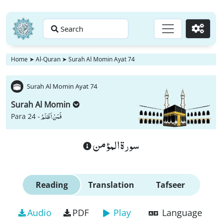
Search
Go
Home
➤
Al-Quran
➤
Surah Al Momin Ayat 74
Surah Al Momin Ayat 74
Surah Al Momin
فَمَنْ اَظْلَمُ
Para 24 -
سورة المؤمن
Reading
Translation
Tafseer
Audio
PDF
Play
Language