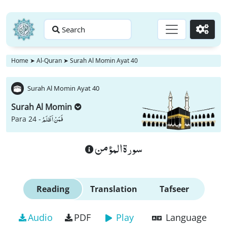
Search
Go
Home
➤
Al-Quran
➤
Surah Al Momin Ayat 40
Surah Al Momin Ayat 40
Surah Al Momin
فَمَنْ اَظْلَمُ
Para 24 -
سورة المؤمن
Reading
Translation
Tafseer
Audio
PDF
Play
Language