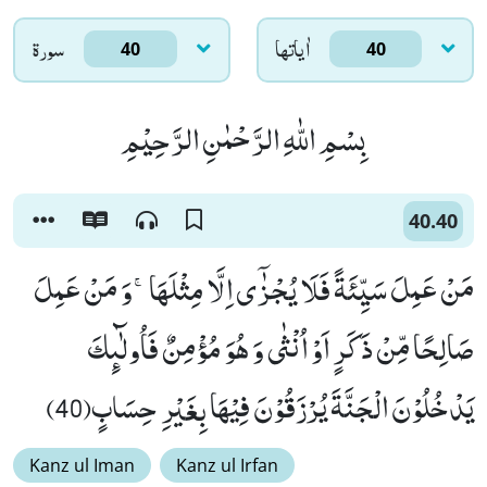
اٰياتها
سورۃ
40
40
بِسْمِ اللّٰهِ الرَّحْمٰنِ الرَّحِیْمِ
40.40
مَنْ عَمِلَ سَیِّئَةً فَلَا یُجْزٰۤى اِلَّا مِثْلَهَاۚ-وَ مَنْ عَمِلَ
صَالِحًا مِّنْ ذَكَرٍ اَوْ اُنْثٰى وَ هُوَ مُؤْمِنٌ فَاُولٰٓىٕكَ
یَدْخُلُوْنَ الْجَنَّةَ یُرْزَقُوْنَ فِیْهَا بِغَیْرِ حِسَابٍ(40)
Kanz ul Iman
Kanz ul Irfan