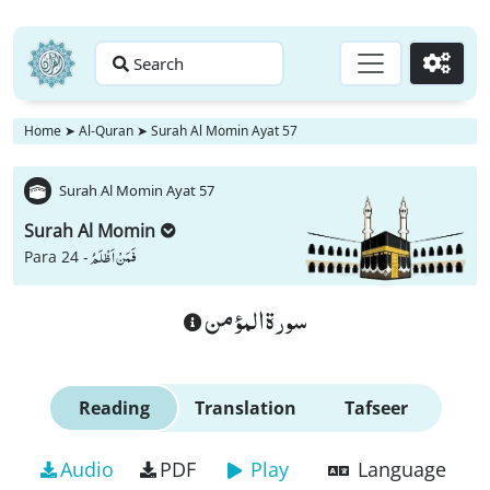
Search
Go
Home
➤
Al-Quran
➤
Surah Al Momin Ayat 57
Surah Al Momin Ayat 57
Surah Al Momin
فَمَنْ اَظْلَمُ
Para 24 -
سورة المؤمن
Reading
Translation
Tafseer
Audio
PDF
Play
Language