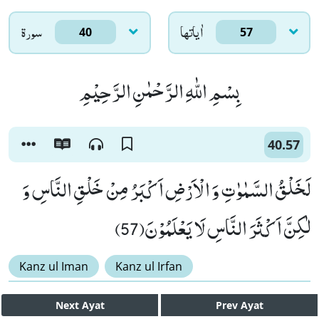
اٰياتها
سورۃ
40
57
بِسْمِ اللّٰهِ الرَّحْمٰنِ الرَّحِیْمِ
40.57
لَخَلْقُ السَّمٰوٰتِ وَ الْاَرْضِ اَكْبَرُ مِنْ خَلْقِ النَّاسِ وَ
لٰكِنَّ اَكْثَرَ النَّاسِ لَا یَعْلَمُوْنَ(57)
Kanz ul Iman
Kanz ul Irfan
Next
Ayat
Prev
Ayat