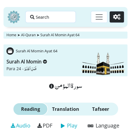
Search
Go
Home
➤
Al-Quran
➤
Surah Al Momin Ayat 64
Surah Al Momin Ayat 64
Surah Al Momin
فَمَنْ اَظْلَمُ
Para 24 -
سورة المؤمن
Reading
Translation
Tafseer
Audio
PDF
Play
Language