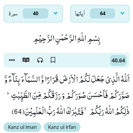
اٰياتها
سورۃ
40
64
بِسْمِ اللّٰهِ الرَّحْمٰنِ الرَّحِیْمِ
40.64
اَللّٰهُ الَّذِیْ جَعَلَ لَكُمُ الْاَرْضَ قَرَارًا وَّ السَّمَآءَ بِنَآءً وَّ
صَوَّرَكُمْ فَاَحْسَنَ صُوَرَكُمْ وَ رَزَقَكُمْ مِّنَ الطَّیِّبٰتِؕ-
ذٰلِكُمُ اللّٰهُ رَبُّكُمْ ۚۖ-فَتَبٰرَكَ اللّٰهُ رَبُّ الْعٰلَمِیْنَ(64)
Kanz ul Iman
Kanz ul Irfan