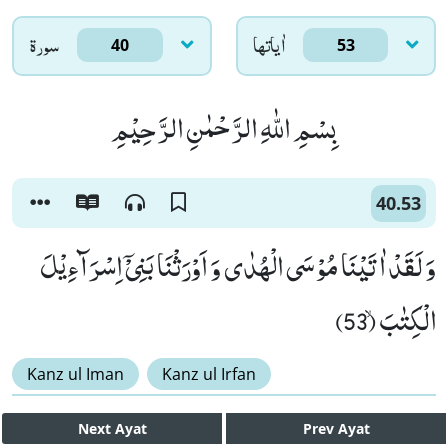
اٰياتها
سورۃ
40
53
بِسْمِ اللّٰهِ الرَّحْمٰنِ الرَّحِیْمِ
40.53
وَ لَقَدْ اٰتَیْنَا مُوْسَى الْهُدٰى وَ اَوْرَثْنَا بَنِیْۤ اِسْرَآءِیْلَ
الْكِتٰبَۙ (53)
Kanz ul Iman
Kanz ul Irfan
Next
Ayat
Prev
Ayat