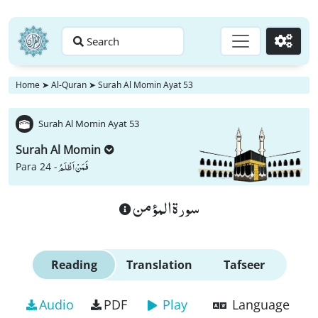
Search
Go
Home
➤
Al-Quran
➤
Surah Al Momin Ayat 53
Surah Al Momin Ayat 53
Surah Al Momin
فَمَنْ اَظْلَمُ
Para 24 -
سورة المؤمن
Reading
Translation
Tafseer
Audio
PDF
Play
Language