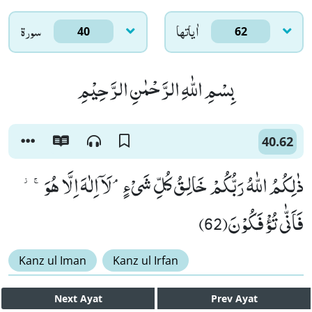
اٰياتها
سورۃ
40
62
بِسْمِ اللّٰهِ الرَّحْمٰنِ الرَّحِیْمِ
40.62
ذٰلِكُمُ اللّٰهُ رَبُّكُمْ خَالِقُ كُلِّ شَیْءٍۘ-لَاۤ اِلٰهَ اِلَّا هُوَۚ-٘
فَاَنّٰى تُؤْفَكُوْنَ(62)
Kanz ul Iman
Kanz ul Irfan
Next
Ayat
Prev
Ayat