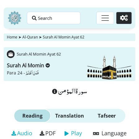
Search
Go
Home
➤
Al-Quran
➤
Surah Al Momin Ayat 62
Surah Al Momin Ayat 62
Surah Al Momin
فَمَنْ اَظْلَمُ
Para 24 -
سورة المؤمن
Reading
Translation
Tafseer
Audio
PDF
Play
Language