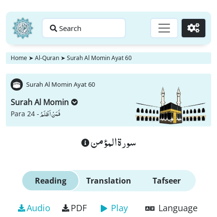
Search
Go
Home
➤
Al-Quran
➤
Surah Al Momin Ayat 60
Surah Al Momin Ayat 60
Surah Al Momin
فَمَنْ اَظْلَمُ
Para 24 -
سورة المؤمن
Reading
Translation
Tafseer
Audio
PDF
Play
Language