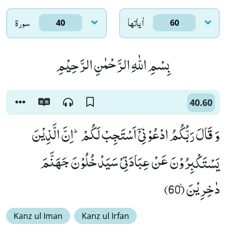
اٰياتها
سورۃ
40
60
بِسْمِ اللّٰهِ الرَّحْمٰنِ الرَّحِیْمِ
40.60
وَ قَالَ رَبُّكُمُ ادْعُوْنِیْۤ اَسْتَجِبْ لَكُمْؕ-اِنَّ الَّذِیْنَ
یَسْتَكْبِرُوْنَ عَنْ عِبَادَتِیْ سَیَدْخُلُوْنَ جَهَنَّمَ
دٰخِرِیْنَ۠ (60)
Kanz ul Iman
Kanz ul Irfan