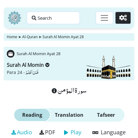
Search
Go
Home
➤
Al-Quran
➤
Surah Al Momin Ayat 28
Surah Al Momin Ayat 28
Surah Al Momin
فَمَنْ اَظْلَمُ
Para 24 -
سورة المؤمن
Reading
Translation
Tafseer
Audio
PDF
Play
Language