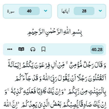
اٰياتها
سورۃ
40
28
بِسْمِ اللّٰهِ الرَّحْمٰنِ الرَّحِیْمِ
40.28
وَ قَالَ رَجُلٌ مُّؤْمِنٌ ﳓ مِّنْ اٰلِ فِرْعَوْنَ یَكْتُمُ اِیْمَانَهٗۤ
اَتَقْتُلُوْنَ رَجُلًا اَنْ یَّقُوْلَ رَبِّیَ اللّٰهُ وَ قَدْ جَآءَكُمْ
بِالْبَیِّنٰتِ مِنْ رَّبِّكُمْؕ-وَ اِنْ یَّكُ كَاذِبًا فَعَلَیْهِ كَذِبُهٗۚ-وَ
اِنْ یَّكُ صَادِقًا یُّصِبْكُمْ بَعْضُ الَّذِیْ یَعِدُكُمْؕ-اِنَّ اللّٰهَ