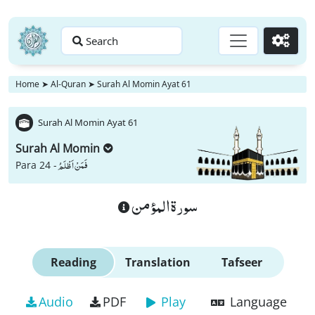
Search
Go
Home
➤
Al-Quran
➤
Surah Al Momin Ayat 61
Surah Al Momin Ayat 61
Surah Al Momin
فَمَنْ اَظْلَمُ
Para 24 -
سورة المؤمن
Reading
Translation
Tafseer
Audio
PDF
Play
Language