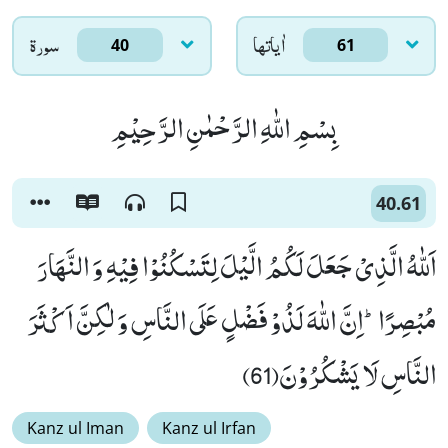
اٰياتها
سورۃ
40
61
بِسْمِ اللّٰهِ الرَّحْمٰنِ الرَّحِیْمِ
40.61
اَللّٰهُ الَّذِیْ جَعَلَ لَكُمُ الَّیْلَ لِتَسْكُنُوْا فِیْهِ وَ النَّهَارَ
مُبْصِرًاؕ-اِنَّ اللّٰهَ لَذُوْ فَضْلٍ عَلَى النَّاسِ وَ لٰكِنَّ اَكْثَرَ
النَّاسِ لَا یَشْكُرُوْنَ(61)
Kanz ul Iman
Kanz ul Irfan