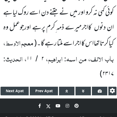
کوئی کمی نہ کرو اور میں
نے جتنے دن اسے روک لیاہے
ان دنوں
کااجرمیرے ذمہ ِکرم پرہے اورجوعمل وہ
معجم الاوسط،
کیاکرتاتھااس کا اجر اسے ملتا رہے گا۔
(
باب الالف، من اسمہ: ابراہیم،
، الحدیث:
۱۱
۲
/
)
۲۳۱۷
Next
Ayat
Prev
Ayat