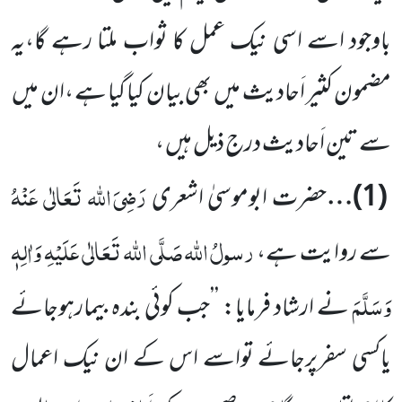
باوجود اسے اسی نیک عمل کا ثواب ملتا رہے گا،یہ
مضمون کثیر اَحادیث میں
بھی بیان کیا گیا ہے ،ان میں
سے تین اَحادیث درج ذیل ہیں ،
رَضِیَ اللہ تَعَالٰی عَنْہُ
(
1
)…
حضرت ابوموسیٰ اشعری
رسولُ
اللہ
صَلَّی اللہ تَعَالٰی عَلَیْہِ وَاٰلِہٖ
سے روایت ہے،
وَسَلَّمَ
نے ارشاد فرمایا: ’’جب کوئی بندہ بیمارہوجائے
یاکسی سفرپرجائے تواسے اس کے ان نیک اعمال