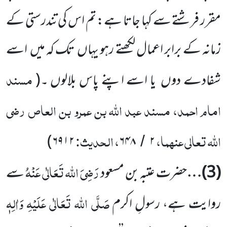
مقرر فرشتے سے کہا جاتا ہے: تم اس کی تندرستی کے
زمانہ کے برابر اعمال لکھتے رہو یہاں
تک کہ میں
اسے
مسند
شفادے دوں
یا اسے اپنے پاس بلالوں ۔
(
امام احمد، مسند عبد اللّٰہ بن عمرو بن العاص
رضی
اللّٰہ تعالی عنہما
،
، الحدیث:
)
۶۹۱۲
۶۴۸
۲
/
رَضِیَ اللہ تَعَالٰی عَنْہُ
(
3
)…
حضرت عتبہ بن مسعود
سے
صَلَّی اللہ تَعَالٰی عَلَیْہِ وَاٰلِہٖ
روایت ہے، رسولِ اکرم