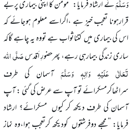
وَسَلَّمَ
نے ارشاد فرمایا:
’’مومن کا اپنی بیماری پربے
قرارہونا تعجب خیز ہے ،اگراسے معلوم ہوجائے کہ
اس کی بیماری میں
کتناثواب ہے تووہ یہ
چاہے گاکہ
صَلَّی اللہ
ساری زندگی بیمارہی رہے، پھرحضورِ اَقدس
تَعَالٰی عَلَیْہِ وَاٰلِہٖ وَسَلَّمَ
آسمان کی طرف
سراٹھاکرمسکرائے
تو
آپ سے عرض کی گئی : آپ
آسمان کی طرف دیکھ کر کیوں
مسکرائے؟ ارشاد
فرمایا: ’’مجھے دوفرشتوں
کودیکھ کرتعجب ہوا،وہ نماز