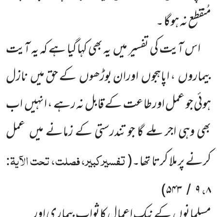
مُنقطع نہ ہوگا ۔
اس آیت کی تفسیر میں
یہ بھی کہا گیا ہے کہ یہ آیت
بیماروں
، اپاہجوں
اوران بوڑھوں
کے حق میں
نازل
ہوئی جو عمل اورطاعت کے قابل نہ رہے ، انہیں
اب
بھی وہی اجر ملے گا جو تندرستی کے زمانے میں
عمل
تفسیرکبیر، فصلت، تحت الآیۃ:
کرنے پر ملا کرتا تھا۔
(
،
)
۵۴۳
۹
۸
/
مسلمانوں
کے نیک اعمال کاثواب بیماری اور