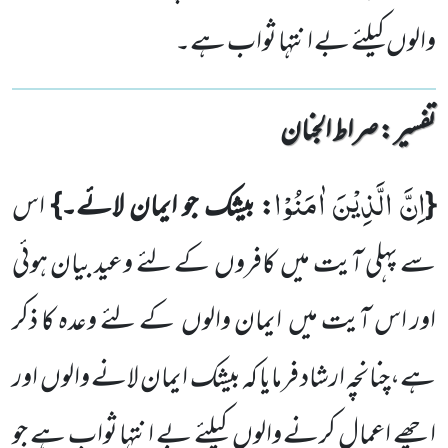
والوں کیلئے بے انتہا ثواب ہے۔
تفسیر : ‎صراط الجنان
اِنَّ الَّذِیْنَ اٰمَنُوْا
{
: بیشک جو ایمان لائے۔}
اس
سے پہلی آیت میں
کافروں
کے لئے وعید بیان ہوئی
اور اس آیت
میں
ایمان والوں
کے لئے وعدہ کا ذکر
ہے،چنانچہ ارشاد فرمایا کہ بیشک ایمان لانے والوں
اور
اچھے اعمال کرنے والوں
کیلئے بے انتہا ثواب ہے جو