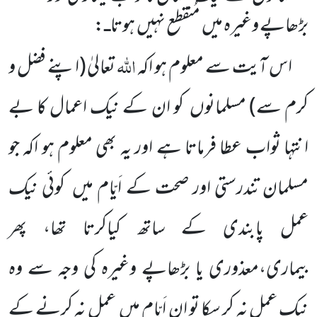
بڑھاپے وغیرہ میں
مُنقطع نہیں
ہوتا
:
ـ
اللہ
اس آیت سے معلوم ہو اکہ
تعالیٰ
(اپنے فضل و
کرم سے)
مسلمانوں
کو ان کے نیک اعمال کا بے
انتہا ثواب
عطا فرماتا ہے اور یہ بھی معلوم ہو اکہ جو
مسلمان تندرستی اور صحت کے اَیّام میں
کوئی نیک
عمل پابندی کے ساتھ کیاکرتا تھا، پھر
بیماری،معذوری یا بڑھاپے وغیرہ کی وجہ سے وہ
نیک عمل نہ کر سکا تو ان اَیّام میں
عمل نہ کرنے کے