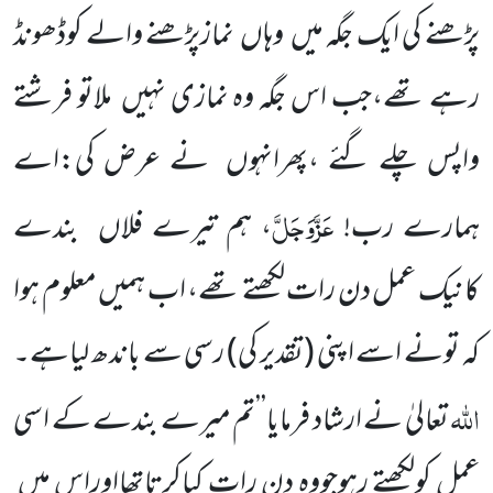
پڑھنے کی ایک جگہ میں
وہاں
نمازپڑھنے والے کوڈھونڈ
رہے تھے،جب اس جگہ وہ نمازی نہیں
ملاتو فرشتے
واپس
چلے گئے ،پھرانہوں
نے عرض کی:اے
عَزَّوَجَلَّ
ہمارے رب!
، ہم تیرے فلاں
بندے
کانیک عمل دن رات لکھتے تھے،
اب ہمیں معلوم ہوا
کہ تونے اسے اپنی
(تقدیر کی)
رسی سے باندھ لیاہے۔
اللہ
تعالیٰ نے ارشاد فرمایا’’تم میرے بندے
کے اسی
عمل کولکھتے رہوجووہ دن رات کیاکرتاتھااوراس میں