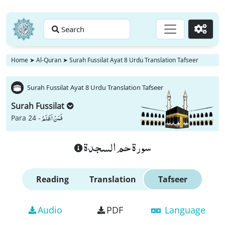
Search
Go
Home
➤
Al-Quran
➤
Surah Fussilat Ayat 8 Urdu Translation Tafseer
Surah Fussilat Ayat 8 Urdu Translation Tafseer
Surah Fussilat
فَمَنْ اَظْلَمُ
Para 24 -
سورة حم السجدة
Reading
Translation
Tafseer
Audio
PDF
Language