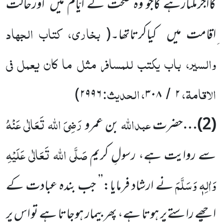
کااجرملتارہے گاجو وہ صحت کے اَیّام میں
اورحالت
بخاری، کتاب الجہاد
ِاقامت میں
کیاکرتاتھا۔
(
والسیر، باب یکتب للمسافر مثل ما کان یعمل فی
الاقامۃ،
، الحدیث:
)
۲۹۹۶
۳۰۸
۲
/
عبداللہ
رَضِیَ اللہ تَعَالٰی عَنْہُ
(
2
)…
حضرت
بن عمرو
صَلَّی اللہ تَعَالٰی عَلَیْہِ
سے روایت ہے، رسولِ کریم
وَاٰلِہٖ وَسَلَّمَ
نے ارشاد فرمایا:’’ جب بندہ عبادت کے
اچھے راستے پر ہوتا ہے، پھر بیمار ہوجاتا ہے تو اس پر