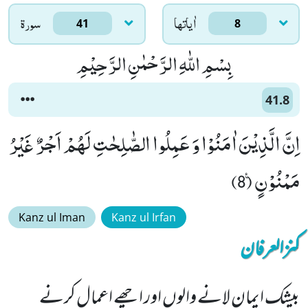
اٰياتها
سورۃ
41
8
بِسْمِ اللّٰهِ الرَّحْمٰنِ الرَّحِیْمِ
41.8
اِنَّ الَّذِیْنَ اٰمَنُوْا وَ عَمِلُوا الصّٰلِحٰتِ لَهُمْ اَجْرٌ غَیْرُ
مَمْنُوْنٍ۠ (8)
Kanz ul Iman
Kanz ul Irfan
کنزالعرفان
بیشک ایمان لانے والوں اور اچھے اعمال کرنے