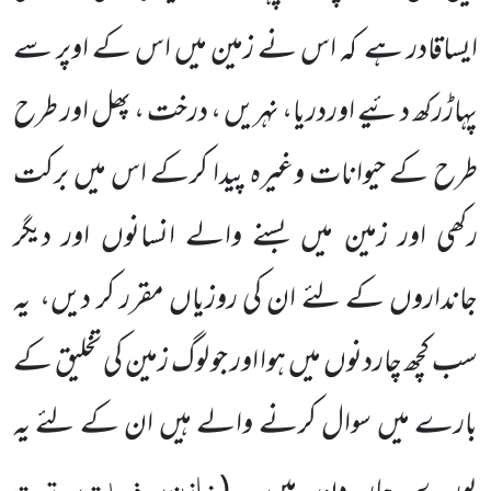
ایساقادر ہے کہ اس نے زمین میں اس کے اوپر سے
پہاڑرکھ دئیے اوردریا، نہریں ، درخت ، پھل اور طرح
طرح کے حیوانات وغیرہ پیدا کرکے اس میں برکت
رکھی اور زمین میں بسنے والے انسانوں اور دیگر
جانداروں کے لئے ان کی روزیاں مقرر کر دیں، یہ
سب کچھ چاردنوں میں ہوا اور جو لوگ زمین کی تخلیق کے
بارے میں سوال کرنے والے ہیں ان کے لئے یہ
خازن، فصلت، تحت