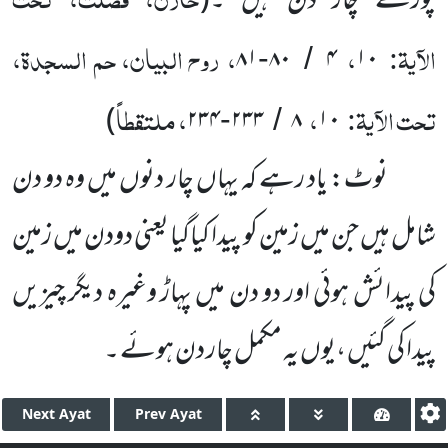
پورے چار دن ہیں ۔
(
الآیۃ:
،
، روح البیان، حم السجدۃ،
۸۱
۸۰
۴
۱۰
-
/
تحت الآیۃ:
،
، ملتقطاً
)
۲۳۴
۲۳۳
۸
۱۰
-
/
نوٹ: یاد رہے کہ یہاں چار دنوں میں وہ دو دن
شامل ہیں جن میں زمین کو پیدا کیاگیا یعنی دودن میں زمین
کی پیدائش ہوئی اور دو دن میں پہاڑ وغیرہ دیگر چیزیں
پیدا کی گئیں ،یوں یہ مکمل چار دن ہوئے ۔
Next
Ayat
Prev
Ayat