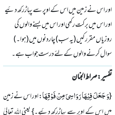
اور اس نے زمین میں اس کے اوپر سے پہاڑرکھ دئیے
اور اس میں برکت رکھی اور اس میں بسنے والوں کی
روزیاں مقرر کیں (یہ سب) چاردنوں میں (ہوا۔)
سوال کرنے والوں کے لئے درست جواب ہے۔
تفسیر : ‎صراط الجنان
وَ جَعَلَ فِیْهَا رَوَاسِیَ مِنْ فَوْقِهَا
{
: اور اس نے زمین
اللہ
میں اس کے اوپر سے پہاڑرکھ دئیے۔} یعنی
تعالیٰ