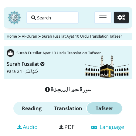
Search
Go
Home
➤
Al-Quran
➤
Surah Fussilat Ayat 10 Urdu Translation Tafseer
Surah Fussilat Ayat 10 Urdu Translation Tafseer
Surah Fussilat
فَمَنْ اَظْلَمُ
Para 24 -
سورة حم السجدة
Reading
Translation
Tafseer
Audio
PDF
Language