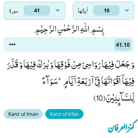
اٰياتها
سورۃ
41
10
بِسْمِ اللّٰهِ الرَّحْمٰنِ الرَّحِیْمِ
41.10
وَ جَعَلَ فِیْهَا رَوَاسِیَ مِنْ فَوْقِهَا وَ بٰرَكَ فِیْهَا وَ قَدَّرَ
فِیْهَاۤ اَقْوَاتَهَا فِیْۤ اَرْبَعَةِ اَیَّامٍؕ-سَوَآءً
لِّلسَّآىٕلِیْنَ(10)
Kanz ul Iman
Kanz ul Irfan
کنزالعرفان