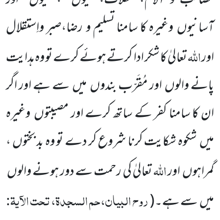
مَصائب و آلام،مشکلات،تنگیوں
،سختیوں
اور
آسانیوں
وغیرہ کا سامنا تسلیم
و
رضا،صبر واِستقلال
اللہ
اور
تعالیٰ کا شکر ادا کرتے ہوئے کرے تو وہ ہدایت
پانے والوں
اور مُقَرّب بندوں
میں
سے ہے اور اگر
ان کا سامنا کفر کے ساتھ کرے اور مصیبتوں
وغیرہ
میں
شکوہ شکایت کرنا شروع کر دے تو وہ بد بختوں ،
اللہ
گمراہوں
اور
تعالیٰ کی رحمت سے دور ہونے والوں
روح البیان، حم السجدۃ، تحت الآیۃ:
میں
سے ہے۔
(