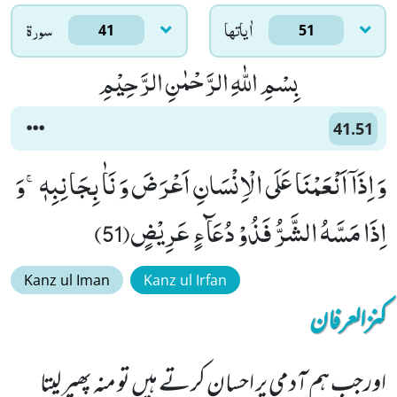
اٰياتها
سورۃ
41
51
بِسْمِ اللّٰهِ الرَّحْمٰنِ الرَّحِیْمِ
41.51
وَ اِذَاۤ اَنْعَمْنَا عَلَى الْاِنْسَانِ اَعْرَضَ وَ نَاٰ بِجَانِبِهٖۚ-وَ
اِذَا مَسَّهُ الشَّرُّ فَذُوْ دُعَآءٍ عَرِیْضٍ(51)
Kanz ul Iman
Kanz ul Irfan
کنزالعرفان
اورجب ہم آدمی پر احسان کرتے ہیں تو منہ پھیر لیتا