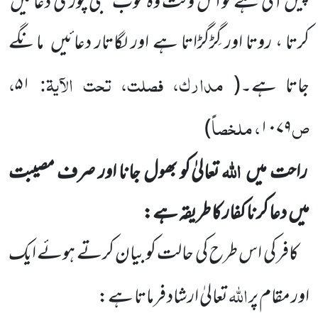
پیش آتی ہے تو اس وقت وہ خوب لمبی چوڑی دعائیں
کرتا ، روتا اور گِڑگڑاتا ہے اور لگاتار دعائیں
مانگے
مدارک، فصلت، تحت الآیۃ:
،
جاتا ہے۔
(
۵۱
ص
، ملخصاً
)
۱۰۷۹
اللہ
راحت میں
تعالیٰ کو بھول جانا اور صرف مصیبت
میں
دعا کرنا کفار کا طریقہ ہے:
کافر کی اس طرح کی حالت کو بیان کرتے ہوئے ایک
اللہ
اور مقام پر
تعالیٰ ارشاد فرماتا ہے: