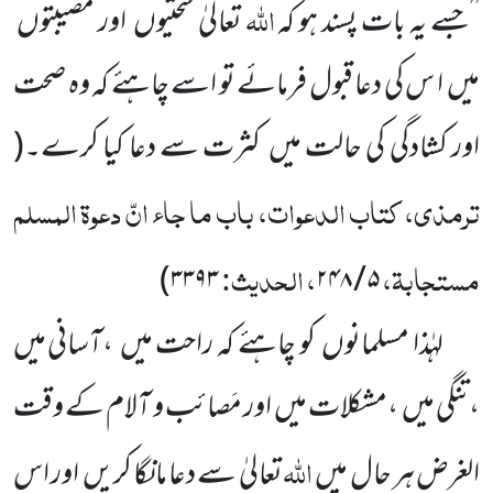
اللہ
’’جسے یہ بات پسند ہو کہ
تعالیٰ سختیوں
اور مصیبتوں
میں
ا س کی دعا قبول فرمائے تو اسے چاہئے کہ وہ صحت
اور کشادگی کی حالت میں
کثرت سے دعا کیا کرے۔
(
ترمذی، کتاب الدعوات، باب ما جاء انّ دعوۃ المسلم
مستجابۃ،
، الحدیث:
)
۳۳۹۳
۲۴۸
/
۵
لہٰذا مسلمانوں
کو چاہئے کہ راحت میں
،آسانی میں
،تنگی میں
،مشکلات میں
اور مَصائب و آلام کے وقت
اللہ
الغرض ہر حال میں
تعالیٰ سے دعا مانگا کریں
اور اس