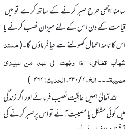
سامنا اچھی طرح صبر کرنے کے ساتھ کرے تو میں
قیامت کے دن ا س کے لئے میزان نصب کرنے یا
مسند
اس کا نامۂ اعمال کھولنے سے حیا فرماؤں
گا۔
(
شہاب قضاعی، اذا وجّہت الی عبد من عبیدی
مصیبۃ۔۔۔ الخ،
، الحدیث:
)
۱۴۶۲
۳۳۰
/
۲
اللہ
تعالیٰ ہمیں
عافِیَّت نصیب فرمائے اور اگر زندگی
میں
کوئی مشکل یا مصیبت آئے تو اس پر صبر کرنے کی