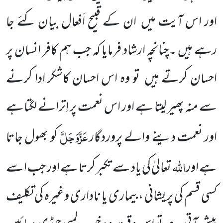
اور اس آیت میں
ان کے قبیح اَفعال بیان کئے جا
رہے ہیں ۔چنانچہ ارشاد فرمایا کہ جب ہم کافر انسان پر
احسان کرتے ہیں
تو وہ اس احسان کاشکر ادا کرنے
سے منہ پھیر لیتا ہے اور اس نعمت پر اِترانے لگتاہے
عَزَّوَجَلَّ
اور نعمت دینے والے پروردگار
کو بھول جاتا
اللہ
ہے اور
تعالیٰ کی یاد سے تکبر کرتا ہے اور جب اسے
کسی قسم کی پریشانی ،بیماری یا ناداری وغیرہ کی تکلیف