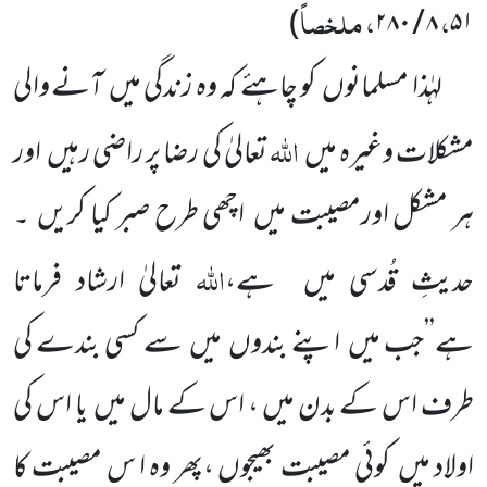
،
، ملخصاً
)
۲۸۰
/
۸
۵۱
لہٰذا مسلمانوں
کو چاہئے کہ وہ زندگی میں
آنے والی
اللہ
مشکلات وغیرہ میں
تعالیٰ کی رضا پر راضی رہیں
اور
ہر
مشکل اورمصیبت میں
اچھی طرح صبر کیا کریں
۔
اللہ
حدیثِ قُدسی میں
ہے،
تعالیٰ ارشاد فرماتا
ہے’’جب میں
اپنے بندوں
میں
سے کسی بندے کی
طرف اس کے بدن میں ، اس کے مال میں
یا اس کی
اولاد میں
کوئی مصیبت بھیجوں ،پھر وہ ا س مصیبت کا