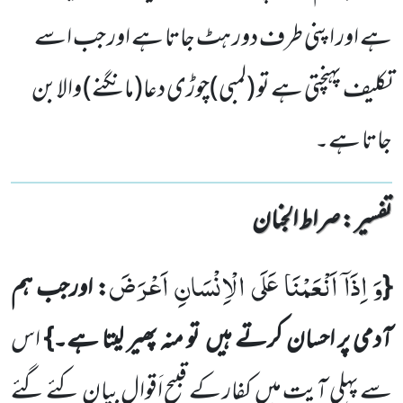
ہے اور اپنی طرف دور ہٹ جاتا ہے اور جب اسے
تکلیف پہنچتی ہے تو (لمبی)چوڑی دعا(مانگنے) والابن
جاتا ہے۔
تفسیر : ‎صراط الجنان
وَ اِذَاۤ اَنْعَمْنَا عَلَى الْاِنْسَانِ اَعْرَضَ
{
: اورجب ہم
آدمی پر احسان کرتے ہیں
تو
منہ پھیر لیتا ہے۔}
اس
سے پہلی آیت میں
کفار کے قبیح اَقوال بیان کئے گئے