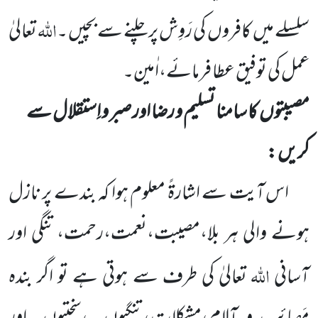
اللہ
سلسلے میں
کافروں
کی رَوِش پر چلنے سے بچیں ۔
تعالیٰ
عمل کی توفیق عطا فرمائے،اٰمین۔
مصیبتوں
کا سامنا تسلیم و رضا اور صبر و اِستقلال سے
کریں :
اس آیت سے اشارۃً معلوم ہوا کہ بندے پر نازل
ہونے والی ہر بلا،مصیبت،نعمت،رحمت، تنگی اور
اللہ
آسانی
تعالیٰ کی طرف سے ہوتی ہے تو اگر بندہ