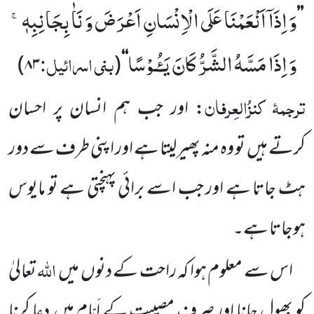
وَ اِذَاۤ اَنْعَمْنَا عَلَى الْاِنْسَانِ اَعْرَضَ وَ نَاٰ بِجَانِبِهٖۚ-
’’
وَ اِذَا مَسَّهُ الشَّرُّ كَانَ یَـٴُـوْسًا
بنی اسرائیل:
)
۸۳
(
‘‘
ترجمۂ
کنزُالعِرفان
: اور جب ہم انسان پر احسان
کرتے
ہیں
تو وہ منہ پھیرلیتا ہے اور اپنی طرف سے دور
ہٹ جاتا ہے اور جب اسے برائی پہنچتی ہے تو مایوس
ہوجاتا ہے۔
اللہ
اس سے معلوم ہوا کہ راحت کے دنوں میں
تعالیٰ
کو بھول جانا اور صرف مصیبت کے اَیّام میں
دعا کرنا