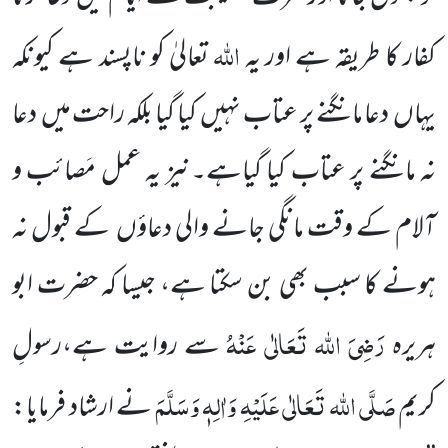
اللہ
کفار کا طریقہ ہے اور یہ
تعالیٰ کو ناپسند ہے کیونکہ
یہاں
دعا مانگنے پر عتاب نہیں
کیا گیا بلکہ راحت میں
دعا
نہ مانگنے پر عتاب کیا گیاہے۔نیز یہ عمل مَصائب و
آلام کے وقت مانگی جانے والی دعاؤں
کے قبول نہ
ہونے کا سبب بھی بن سکتا ہے، جیسا کہ حضرت ابو
رَضِیَ اللہ تَعَالٰی عَنْہُ
ہریرہ
سے روایت ہے،رسولِ
صَلَّی اللہ تَعَالٰی عَلَیْہِ وَاٰلِہٖ وَسَلَّمَ
کریم
نے ارشاد فرمایا: