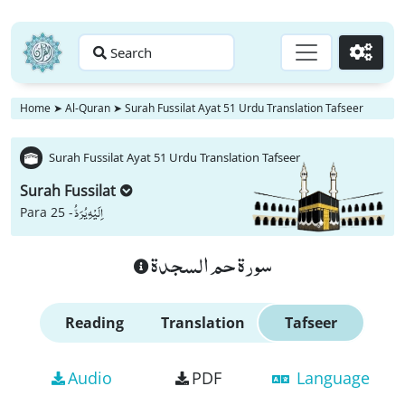
Search
Go
Home
➤
Al-Quran
➤
Surah Fussilat Ayat 51 Urdu Translation Tafseer
Surah Fussilat Ayat 51 Urdu Translation Tafseer
Surah Fussilat
اِلَیْهِ یُرَدُّ
Para 25 -
سورة حم السجدة
Reading
Translation
Tafseer
Audio
PDF
Language