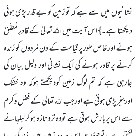
نشانیوں میں سے ہے کہ تو زمین کو بے قدر پڑی ہوئی
اللہ
دیکھتا ہے۔} اس آیت میں
تعالیٰ کے قادرِ مُطلَق
ہونے اور خاص طور پر قیامت کے دن مُردوں کو زندہ
کرنے پر قادر ہونے کی ایک نشانی اور دلیل بیان کی
جارہی ہے کہ تم لوگ زمین کودیکھتے ہوکہ وہ خشک
اللہ
اوربنجرپڑی ہوتی ہے اورجب
تعالیٰ کے فضل وکرم
سے اس پربارش ہوتی ہے تووہ تروتازہ ہوکرلہلہانے