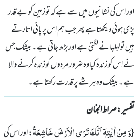
اور اس کی نشانیوں میں سے ہے کہ تو زمین کو بے قدر
پڑی ہوئی دیکھتا ہے پھر جب ہم اس پر پانی اتارتے
ہیں تولہلہانے لگتی ہے اور بڑھ جاتی ہے۔ بیشک جس
نے اس کو زندہ کیا وہ ضرور مردوں کو زندہ کرنے والا
ہے۔ بیشک وہ ہر شے پر قدرت رکھتا ہے۔
تفسیر : ‎صراط الجنان
وَ مِنْ اٰیٰتِهٖۤ اَنَّكَ تَرَى الْاَرْضَ خَاشِعَةً
{
: اور اس کی