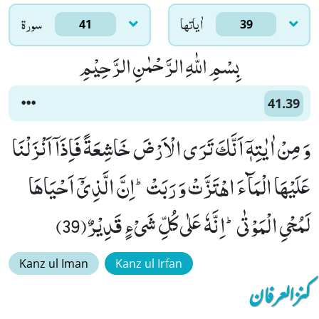
اٰياتها
سورۃ
41
39
بِسْمِ اللّٰهِ الرَّحْمٰنِ الرَّحِیْمِ
41.39
وَ مِنْ اٰیٰتِهٖۤ اَنَّكَ تَرَى الْاَرْضَ خَاشِعَةً فَاِذَاۤ اَنْزَلْنَا
عَلَیْهَا الْمَآءَ اهْتَزَّتْ وَ رَبَتْؕ-اِنَّ الَّذِیْۤ اَحْیَاهَا
لَمُحْیِ الْمَوْتٰىؕ-اِنَّهٗ عَلٰى كُلِّ شَیْءٍ قَدِیْرٌ(39)
Kanz ul Iman
Kanz ul Irfan
کنزالعرفان