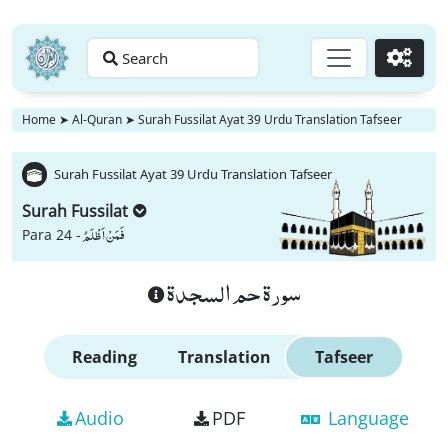
Search
Go
Home
➤
Al-Quran
➤
Surah Fussilat Ayat 39 Urdu Translation Tafseer
Surah Fussilat Ayat 39 Urdu Translation Tafseer
Surah Fussilat
فَمَنْ اَظْلَمُ
Para 24 -
سورة حم السجدة
Reading
Translation
Tafseer
Audio
PDF
Language