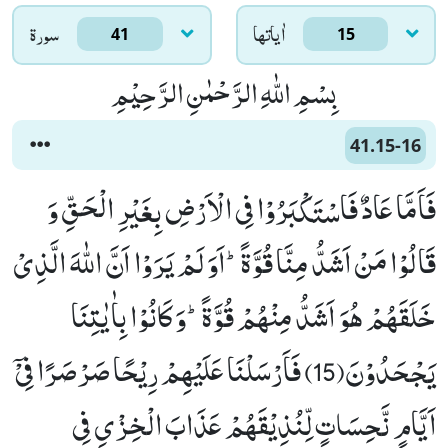
اٰياتها
سورۃ
41
15
بِسْمِ اللّٰهِ الرَّحْمٰنِ الرَّحِیْمِ
41.15-16
فَاَمَّا عَادٌ فَاسْتَكْبَرُوْا فِی الْاَرْضِ بِغَیْرِ الْحَقِّ وَ
قَالُوْا مَنْ اَشَدُّ مِنَّا قُوَّةًؕ-اَوَ لَمْ یَرَوْا اَنَّ اللّٰهَ الَّذِیْ
خَلَقَهُمْ هُوَ اَشَدُّ مِنْهُمْ قُوَّةًؕ-وَ كَانُوْا بِاٰیٰتِنَا
یَجْحَدُوْنَ(15) فَاَرْسَلْنَا عَلَیْهِمْ رِیْحًا صَرْصَرًا فِیْۤ
اَیَّامٍ نَّحِسَاتٍ لِّنُذِیْقَهُمْ عَذَابَ الْخِزْیِ فِی