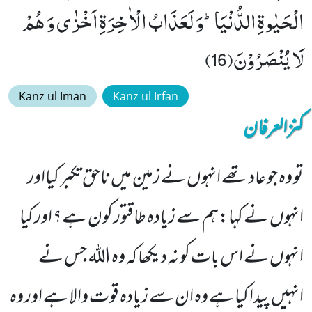
الْحَیٰوةِ الدُّنْیَاؕ-وَ لَعَذَابُ الْاٰخِرَةِ اَخْزٰى وَ هُمْ
لَا یُنْصَرُوْنَ(16)
Kanz ul Iman
Kanz ul Irfan
کنزالعرفان
تو وہ جو عاد تھے انہوں نے زمین میں ناحق تکبر کیااور
انہوں نے کہا:ہم سے زیادہ طاقتور کون ہے؟ اور کیا
انہوں نے اس بات کو نہ دیکھا کہ وہ اللہ جس نے
انہیں پیدا کیا ہے وہ ان سے زیادہ قوت والا ہے اور وہ