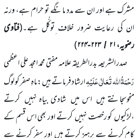
مشرک ہے اور ان سے مدد مانگے تو حرام ہے، ورنہ
ان کی رعایت ضرور خلاف ِتوکُّل ہے۔
(
فتاوی
رضویہ،
۲۱
۲۲۳
۲۲۴
)
-
/
صدر الشریعہ بدرالطریقہ علامہ مفتی محمد امجد علی اعظمی
رَحْمَۃُاللہ تَعَالٰی عَلَیْہِ
ارشاد فرماتے ہیں :ماہِ صفر کو لوگ
منحوس
جانتے ہیں
اس میں
شادی بیاہ نہیں
کرتے
،لڑکیوں
کو رخصت نہیں
کرتے اور بھی اس قسم کے
کام کرنے سے پرہیز کرتے ہیں
اور سفر کرنے سے