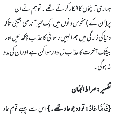
ہماری آیتوں کا انکار کرتے تھے۔ تو ہم نے ان
پر(ان کے) منحوس دنوں میں ایک تیزآندھی بھیجی تاکہ
دنیا کی زندگی میں ہم انہیں رسوائی کا عذاب چکھائیں اور
بیشک آخرت کا عذاب زیادہ رسوا کن ہے اور ان کی مدد
نہ ہوگی۔
تفسیر : ‎صراط الجنان
فَاَمَّا عَادٌ
{
: تو وہ جو عاد تھے۔}
اس سے پہلے قومِ عاد