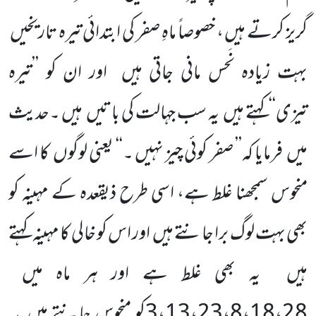
گریز کرتے ہیں ، خصوصاً ماہِ صفر کی ابتدائی تیرہ تاریخیں
بہت زیادہ نَحس مانی جاتی ہیں
اور ان کو ’’تیرہ
تیزی‘‘کہتے ہیں
یہ سب جہالت کی باتیں
ہیں ۔حدیث
میں
فرمایا کہ’’ صفر کوئی چیز نہیں ۔‘‘ یعنی لوگوں
کا اسے
منحوس سمجھنا غلط ہے، اسی طرح ذیقعدہ کے مہینہ کو
بھی بہت لوگ برا جانتے ہیں
اور اس کو خالی کا مہینہ کہتے
ہیں
یہ بھی غلط ہے اور ہر ماہ میں
28
،
18
،
8
،
23
،
13
،
3
کو منحوس جانتے ہیں
یہ