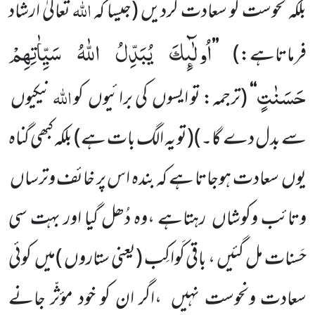
اللہ
بلکہ نحوست کو سعادت کردیں
(جیسا کہ
تعالیٰ ارشاد
اُولٰٓىٕكَ یُبَدِّلُ اللّٰهُ سَیِّاٰتِهِمْ
فرماتاہے:)
’’
حَسَنٰتٍ
اللہ
‘‘
(ترجمہ: تو
ایسوں
کی برائیوں
کو
نیکیوں
سے بدل دے گا۔)(تو یہ الگ بات ہے)
بلکہ کبھی گناہ
یوں
سعادت ہوجاتا ہے کہ بندہ اس پر
خائف وترساں
وتائب وکوشاں
رہتاہے ،وہ دُھل گیا اور بہت سی
حَسنات مل گئیں ، باقی کَواکِب
(یعنی ستاروں )
میں
کوئی
سعادت ونحوست نہیں
،اگر ان کو خود مؤثّر جانے