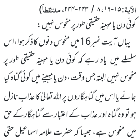
الآیۃ:
،
، ملتقطاً
)
۲۴۴
۲۴۳
۸
۱۶
۱۵
-
/
-
کوئی دن یا مہینہ حقیقی طور پر منحوس نہیں :
یہاں
آیت نمبر
16
میں
منحوس دنوں
کا ذکر ہوا،اس
سلسلے میں
یاد رہے کہ کوئی دن یا مہینہ حقیقی طور پر
منحوس نہیں
البتہ جس وقت ،دن یا مہینے میں
کوئی گناہ کیا
اللہ
جائے یا اس میں
گناہگاروں
پر
تعالیٰ کا عذاب نازل
ہو تو وہ گناہ اور عذاب
کے اعتبار سے گناہگارکے حق
میں
منحوس ہے، جیسا کہ حضرت علامہ اسماعیل حقی