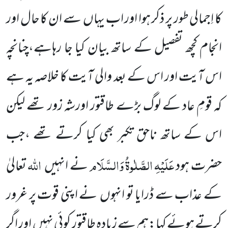
کا اِجمالی طور پر ذکر ہوا اور اب یہاں
سے ان کا حال اور
انجام کچھ تفصیل کے ساتھ بیان کیا جا رہاہے،چنانچہ
اس آیت اور اس کے بعد والی آیت کا خلاصہ یہ ہے
کہ قومِ عاد کے لوگ بڑے طاقتور اورشہ زور تھے لیکن
اس کے ساتھ ناحق تکبر بھی کیا کرتے تھے ،جب
عَلَیْہِ
الصَّلٰوۃُ
وَالسَّلَام
اللہ
حضرت ہود
نے انہیں
تعالیٰ
کے عذاب سے ڈرایا تو انہوں
نے اپنی قوت پر غرور
کرتے ہوئے کہا:ہم سے زیادہ طاقتور کوئی نہیں
اور اگر