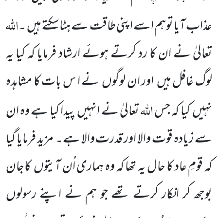
اللہ
عذاب
آیا توہم اسے اپنی طاقت سے ہٹاسکتے ہیں
۔
تعالیٰ نے ان کا رد کرتے ہوئے ارشاد فرمایا کہ کیا یہ
لوگ غافل ہیں
اور
ان لوگوں
نے ا س بات کا مشاہدہ
اللہ
نہیں
کیا کہ جس
تعالیٰ نے انہیں
پیدا کیا ہے وہ ان
سے
زیادہ قوت والا اور قدرت والا ہے۔
مزید فرمایا گیا
کہ قومِ عاد کا حال یہ تھا کہ وہ ہماری اُن آیتوں
کاجان
بوجھ کر انکار کرتے تھے جو ہم نے اپنے
رسولوں