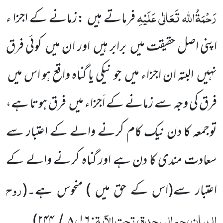
رَحْمَۃُاللہ تَعَالٰی عَلَیْہِ
فرماتے ہیں
:زمانے
کے اجزا ء
اپنی اصل حقیقت میں
برابر ہیں
اور ان میں
کوئی فرق
نہیں
البتہ ان اجزاء میں
جو نیکی یا گناہ واقع ہو اس میں
فرق کی وجہ سے زمانے کے اَجزاء میں
فرق ہوتا ہے،
توجمعہ کا دن نیک کام کرنے والے کے اعتبار سے
سعادت مندی کا دن ہے اور گناہ کرنے والے کے
روح
اعتبار سے
(اس کے حق میں )
منحوس ہے۔
(
البیان، حم السجدۃ، تحت الآیۃ:
،
)
۲۴۴
۸
۱۶
/