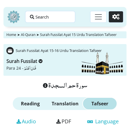
Search
Go
Home
➤
Al-Quran
➤
Surah Fussilat Ayat 15 Urdu Translation Tafseer
Surah Fussilat Ayat 15-16 Urdu Translation Tafseer
Surah Fussilat
فَمَنْ اَظْلَمُ
Para 24 -
سورة حم السجدة
Reading
Translation
Tafseer
Audio
PDF
Language