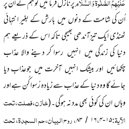
عَلَیْہِمُ الصَّلٰوۃُ وَالسَّلَام
پر نازل فرمائیں تو ہم نے اُن پر
اُن کی شامت
کے دنوں
میں
بارش کے بغیر انتہائی
ٹھنڈی ایک تیزآندھی بھیجی تاکہ اس کے ذریعے ہم
دنیا کی زندگی میں
انہیں
رسوا کر دینے والا عذاب
چکھائیں
اور بیشک انہیں
آخرت میں
جوعذاب دیا
جائے گا وہ دنیا کے عذاب سے زیادہ رُسوا کُن ہے اور
خازن،فصلت،تحت
وہاں
ان کی کوئی بھی مدد نہ ہوگی۔
(
الآیۃ:
،
، روح البیان، حم السجدۃ، تحت
۸۳
۱۶
۴
۱۵
/
-