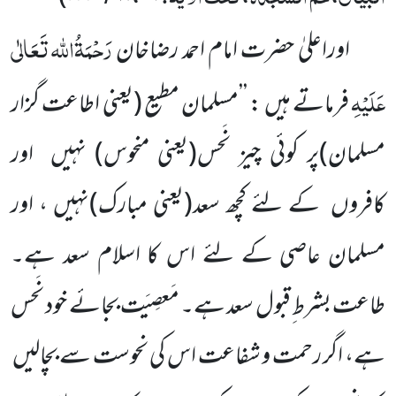
رَحْمَۃُاللہ تَعَالٰی
اوراعلیٰ حضرت امام احمد رضاخان
عَلَیْہِ
فرماتے ہیں : ’’مسلمان مطیع
(یعنی اطاعت گزار
مسلمان)
پر کوئی چیز نَحس
(یعنی منحوس)
نہیں
اور
کافروں
کے لئے کچھ سعد
(یعنی مبارک)
نہیں ، اور
مسلمان عاصی کے لئے اس کا اسلام سعد ہے۔
طاعت بشرط ِقبول سعد ہے۔ مَعصِیَت بجائے خود نَحس
ہے، اگر رحمت و شفاعت اس کی نحوست سے بچالیں