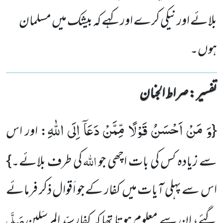
بلائے اور نیکی کرے اور کہے کہ بیشک میں مسلمان
ہوں۔
تفسیر : ‎صراط الجنان
وَ مَنْ اَحْسَنُ قَوْلًا مِّمَّنْ دَعَاۤ اِلَى اللّٰهِ
{
: اور اس
اللہ
سے زیادہ کس کی بات اچھی جو
کی طرف بلائے۔}
اس سے پہلی آیات میں کفار کے جو اَقوال ذکر فرمائے
صَلَّی
گئے، ان سے معلوم ہوتا تھا کہ کفارسیّد المرسَلین