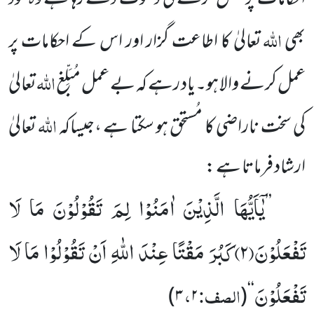
اللہ
بھی
تعالیٰ کا اطاعت گزار اور اس کے احکامات پر
اللہ
عمل کرنے والا ہو۔یاد رہے کہ بے عمل مُبَلِّغ
تعالیٰ
اللہ
کی سخت ناراضی کا مُستحق ہو سکتا ہے ،جیساکہ
تعالیٰ
ارشاد فرماتا ہے :
یٰۤاَیُّهَا الَّذِیْنَ اٰمَنُوْا لِمَ تَقُوْلُوْنَ مَا لَا
’’
تَفْعَلُوْنَ(
۲)
كَبُرَ مَقْتًا عِنْدَ اللّٰهِ اَنْ تَقُوْلُوْا مَا لَا
تَفْعَلُوْنَ
الصف:
،
)
۳
۲
‘‘(