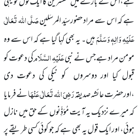
ہے،اس کے بارے میں مفسرین کا ایک قول تو یہی
صَلَّی اللہ تَعَالٰی
ہے کہ اس سے مراد حضورسیّد المرسَلین
عَلَیْہِ وَاٰلِہٖ وَسَلَّمَ
ہیں۔ یہ بھی کہا گیا ہے کہ اس سے وہ
عَلَیْہِ السَّلَام
مومن مراد ہے جس نے نبی
کی دعوت کو
قبول کیا اور دوسروں کو نیکی کی دعوت دی
رَضِیَ اللہ تَعَالٰی عَنْہَا
،اورحضرت عائشہ صدیقہ
نے فرمایا
کہ میرے نزدیک یہ آیت مُؤذِّنوں کے حق میں نازل
ہوئی، اور ایک قول یہ بھی ہے کہ جو کوئی کسی طریقے پر