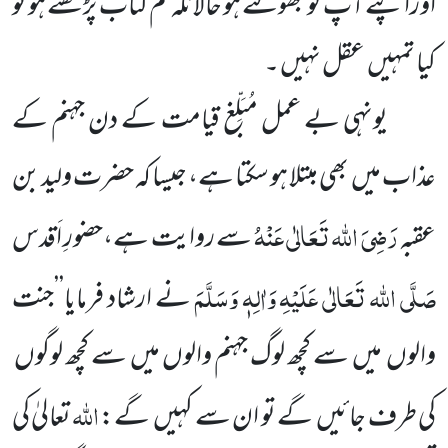
اوراپنے آپ کو بھولتے ہو حالانکہ تم کتاب پڑھتے ہو تو
کیا تمہیں عقل نہیں ۔
یونہی بے عمل مُبَلِّغ قیامت کے دن جہنم کے
عذاب میں بھی مبتلا ہو سکتا ہے، جیسا کہ حضرت ولید بن
رَضِیَ اللہ تَعَالٰی عَنْہُ
عقبہ
سے روایت ہے،حضورِ اَقدس
صَلَّی اللہ تَعَالٰی عَلَیْہِ وَاٰلِہٖ وَسَلَّمَ
نے ارشاد فرمایا’’جنت
والوں میں سے کچھ لوگ جہنم والوں میں سے کچھ لوگوں
اللہ
کی طرف جائیں گے تو ان سے کہیں گے:
تعالیٰ کی