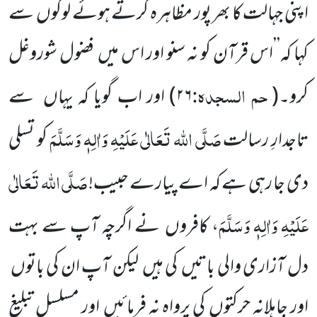
اپنی جہالت کا بھر پور مظاہرہ کرتے ہوئے لوگوں سے
کہا کہ’’اس قرآن کو نہ سنو اور اس میں فضول شوروغل
حم السجدہ:
کرو۔
(
۲۶
)
اور اب گویا کہ یہاں سے
صَلَّی اللہ تَعَالٰی عَلَیْہِ وَاٰلِہٖ وَسَلَّمَ
تاجدارِ رسالت
کو تسلی
صَلَّی اللہ تَعَالٰی
دی جا رہی ہے کہ اے پیارے حبیب!
عَلَیْہِ وَاٰلِہٖ وَسَلَّمَ
، کافروں نے اگرچہ آپ سے بہت
دل آزاری والی باتیں کی ہیں لیکن آپ ان کی باتوں
اور جاہلانہ حرکتوں کی پرواہ نہ فرمائیں اور مسلسل تبلیغ