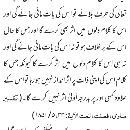
تعالیٰ کی طرف بلائے تو ا س کی بات مانی جائے گی اور
اس کا کلام دلوں میں اثر بھی کرے گا اور جس کا حال
اس کے بر خلاف ہو تو نہ ا س کی بات مانی جائے گی اور
نہ ہی اس کا کلام دلوں میں اثر کرے گا کیونکہ جس کا
کلام ا س کی اپنی ذات پر اثر انداز نہیں ہو رہا تو اس کے
تفسیر
علاوہ کسی اور پر بدرجہ اَولیٰ اثر نہیں کرے گا۔(
صاوی، فصلت، تحت الآیۃ:
،
)
۵ / ۱۸۵۱
۳۳