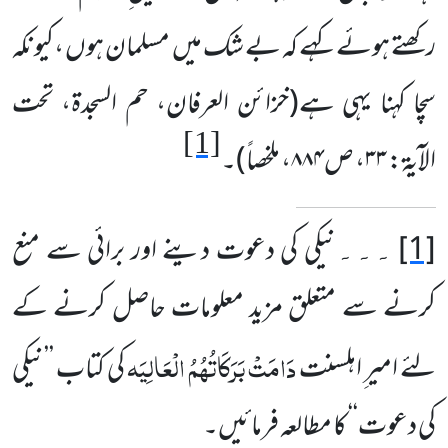
رکھتے ہوئے کہے کہ بے شک میں مسلمان ہوں ،کیونکہ
سچا کہنا یہی ہے
(خزائن العرفان، حم السجدۃ، تحت
[1]
الآیۃ:
۳۳
، ص
۸۸۴
، ملخصاً)
۔
[1]
نیکی کی دعوت دینے اور برائی سے منع
۔۔۔
کرنے سے متعلق مزید معلومات حاصل کرنے کے
دَامَتْ بَرَکَاتُہُمُ الْعَالِیَہ
لئے امیر ِاہلسنت
کی کتاب ’’نیکی
کی دعوت‘‘ کا مطالعہ فرمائیں۔