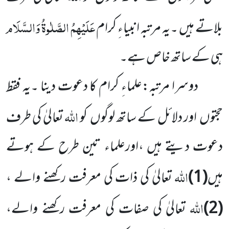
عَلَیْہِمُ الصَّلٰوۃُ وَالسَّلَام
بلاتے ہیں ۔یہ مرتبہ انبیاءِ کرام
ہی کے ساتھ خاص ہے۔
دوسرا مرتبہ:علماءِ کرام کا دعوت دینا ۔یہ فقط
اللہ
حجتوں اور دلائل کے ساتھ لوگوں کو
تعالیٰ کی طرف
دعوت دیتے ہیں ،اورعلماء تین طرح کے ہوتے
اللہ
ہیں
(1)
تعالیٰ کی ذات کی معرفت رکھنے والے ،
اللہ
(2)
تعالیٰ کی صفات کی معرفت رکھنے والے،