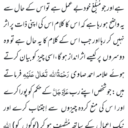
ہے اور جو مُبَلِّغ
خودبے عمل ہے تو اس کے حال سے
یہ واضح ہو رہا ہے کہ ا س کا کلام اس کی اپنی ذات پر اثر
نہیں کر رہا اور جب ا س کے کلام کا یہ حال ہے تو وہ
دوسروں پر کیسے اثر انداز ہو گا،اسی چیز کو بیان کرتے
رَحْمَۃُاللہ تَعَالٰی عَلَیْہِ
ہوئے علامہ احمد صاوی
فرماتے
عَزَّوَجَلَّ
ہیں : جو شخص اپنے رب
کے حکم کو پورا کرے
اور ا س کی منع کردہ چیزوں سے اِجتناب کرے اور
اللہ
نیک اعمال کے ساتھ مُتَّصف ہو کر
(لوگوں کو)