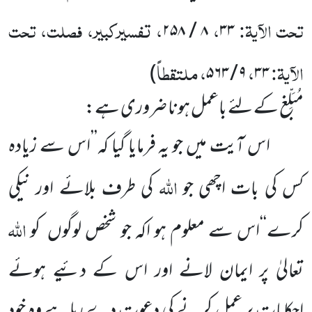
تحت الآیۃ:
،
، تفسیرکبیر، فصلت، تحت
۸ / ۲۵۸
۳۳
الآیۃ:
،
، ملتقطاً
)
۹ / ۵۶۳
۳۳
مُبَلِّغ کے لئے باعمل ہونا ضروری ہے:
اس آیت میں جو یہ فرمایا گیا کہ’’اس سے زیادہ
اللہ
کس کی بات اچھی جو
کی طرف بلائے اور نیکی
اللہ
کرے‘‘اس سے معلوم ہو اکہ جو شخص لوگوں کو
تعالیٰ پر ایمان لانے اور اس کے دئیے ہوئے
احکامات پر عمل کرنے کی دعوت دے رہا ہے وہ خود