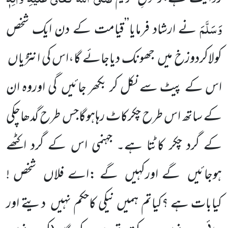
وَسَلَّمَ
نے ارشاد فرمایا’’قیامت کے دن ایک شخص
کولاکردوزخ میں جھونک دیاجائے گا،اس کی انتڑیاں
اس کے پیٹ سے نکل کر بکھر جائیں گی اوروہ ان
کے ساتھ اس طرح چکرکاٹ رہاہوگاجس طرح گدھاچکی
کے گرد چکر کاٹتا ہے۔ جہنمی اس کے گرد اکٹھے
ہوجائیں گے اورکہیں گے :اے فلاں شخص !
کیابات ہے ؟کیاتم ہمیں نیکی کاحکم نہیں دیتے اور