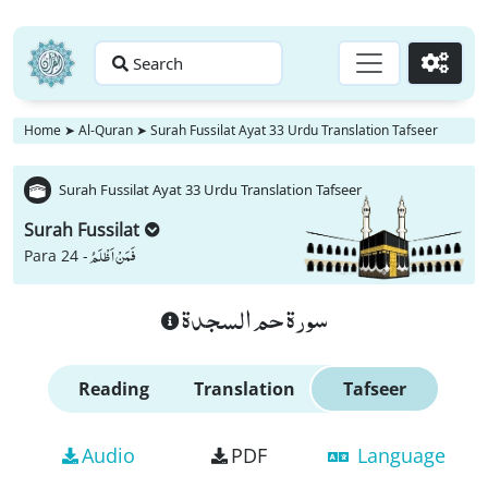
Search
Go
Home
➤
Al-Quran
➤
Surah Fussilat Ayat 33 Urdu Translation Tafseer
Surah Fussilat Ayat 33 Urdu Translation Tafseer
Surah Fussilat
فَمَنْ اَظْلَمُ
Para 24 -
سورة حم السجدة
Reading
Translation
Tafseer
Audio
PDF
Language