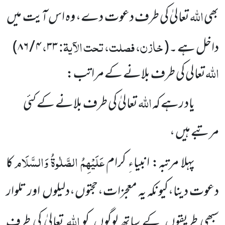
اللہ
بھی
تعالیٰ کی طرف دعوت دے، وہ اس آیت میں
خازن، فصلت، تحت الآیۃ:
،
داخل ہے ۔
(
۳۳
۴ / ۸۶
)
اللہ
تعالی کی طرف بلانے کے مراتب:
اللہ
یاد رہے کہ
تعالیٰ کی طرف بلانے کے کئی
مرتبے ہیں ،
عَلَیْہِمُ الصَّلٰوۃُ وَالسَّلَام
پہلا مرتبہ: انبیاءِ کرام
کا
دعوت دینا،کیونکہ یہ معجزات،حجتوں،دلیلوں اور تلوار
اللہ
سبھی طریقوں کے ساتھ لوگوں کو
تعالیٰ کی طرف