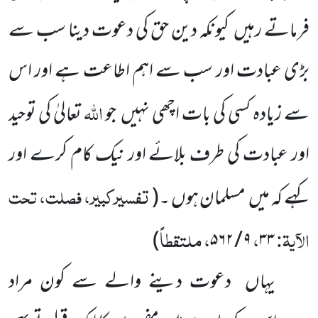
فرماتے رہیں کیونکہ دین حق کی دعوت دینا سب سے
بڑی عبادت اور سب سے اہم اطاعت ہے اور اس
اللہ
سے زیادہ کسی کی بات اچھی نہیں جو
تعالیٰ کی توحید
اور عبادت کی طرف بلائے اور نیک کام کرے اور
تفسیرکبیر، فصلت، تحت
کہے کہ میں مسلمان ہوں ۔
(
الآیۃ:
،
، ملتقطاً
)
۹ / ۵۶۲
۳۳
یہاں دعوت دینے والے سے کون مراد