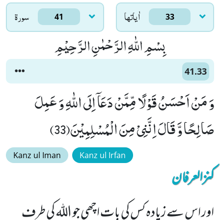
اٰياتها
سورۃ
41
33
بِسْمِ اللّٰهِ الرَّحْمٰنِ الرَّحِیْمِ
41.33
وَ مَنْ اَحْسَنُ قَوْلًا مِّمَّنْ دَعَاۤ اِلَى اللّٰهِ وَ عَمِلَ
صَالِحًا وَّ قَالَ اِنَّنِیْ مِنَ الْمُسْلِمِیْنَ(33)
Kanz ul Iman
Kanz ul Irfan
کنزالعرفان
اور اس سے زیادہ کس کی بات اچھی جو اللہ کی طرف