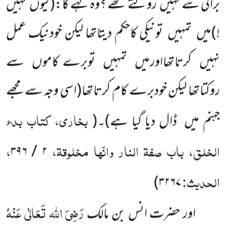
برائی سے نہیں روکتے تھے ؟وہ کہے گا:(کیوں نہیں
!)میں تمہیں تونیکی کاحکم دیتاتھا لیکن خودنیک عمل
نہیں کرتاتھااورمیں تمہیں توبرے کاموں سے
روکتاتھا لیکن خودبرے کام کرتاتھا(اسی وجہ سے مجھے
بخاری، کتاب بدء
جہنم میں ڈال دیا گیا ہے)۔
(
الخلق، باب صفۃ النار وانّہا مخلوقۃ،
،
۲ / ۳۹۶
الحدیث:
)
۳۲۶۷
رَضِیَ اللہ تَعَالٰی عَنْہُ
اور حضرت انس بن مالک