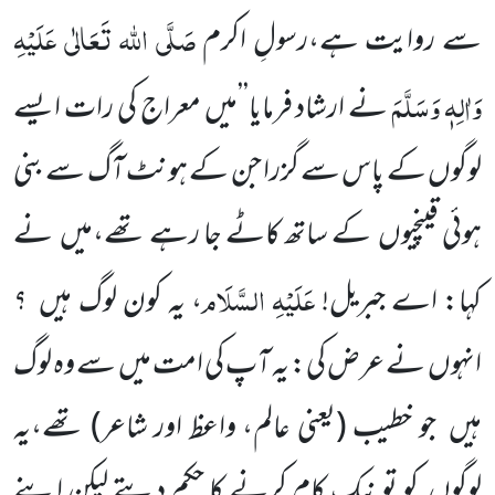
صَلَّی اللہ تَعَالٰی عَلَیْہِ
سے روایت ہے،رسولِ اکرم
وَاٰلِہٖ وَسَلَّمَ
نے ارشاد فرمایا’’میں معراج کی رات ایسے
لوگوں کے پاس سے گزرا جن کے ہونٹ آگ سے بنی
ہوئی قینچیوں کے ساتھ کاٹے جا رہے تھے،میں نے
عَلَیْہِ السَّلَام
کہا: اے جبریل!
، یہ کون لوگ ہیں ؟
انہوں نے عرض کی: یہ آپ کی امت میں سے وہ لوگ
ہیں جو خطیب
(یعنی عالم، واعظ اور شاعر)
تھے،یہ
لوگوں کو تو نیک کام کرنے کا حکم دیتے لیکن اپنے