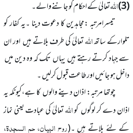
اللہ
(3)
تعالیٰ کے احکام کو جاننے والے۔
تیسرامرتبہ :مجاہدین کا دعوت دینا ۔یہ کفار کو
اللہ
تلوارکے ساتھ
تعالیٰ کی طرف بلاتے ہیں اور ان
سے جہاد کرتے رہتے ہیں یہاں تک کہ وہ دین میں
داخل ہو جائیں اور طاعت قبول کرلیں ۔
چوتھا مرتبہ: اذان دینے والوں کا ہے،کیونکہ یہ
اللہ
اذان دے کر لوگوں کو
تعالیٰ کی عبادت یعنی نماز
روح البیان، حم السجدۃ،
کے لئے بلاتے ہیں ۔
(