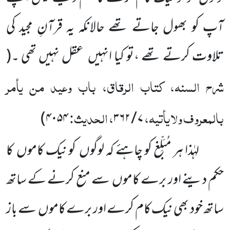
آپ کو بھول جاتے تھے حالانکہ یہ قرآنِ مجید کی
تلاوت کرتے تھے ،تو کیا انہیں عقل نہیں تھی ۔
(
شرح السنہ، کتاب الرقاق، باب وعید من یأمر
بالمعروف ولا یأتیہ،
، الحدیث:
)
۴۰۵۴
۷ / ۳۶۲
لہٰذا ہر مُبَلِّغ
کو چاہئے کہ لوگوں کو نیک کاموں کا
حکم دینے اور برے کاموں سے منع کرنے کے ساتھ
ساتھ خود بھی نیک کام کرے اور برے کاموں سے باز