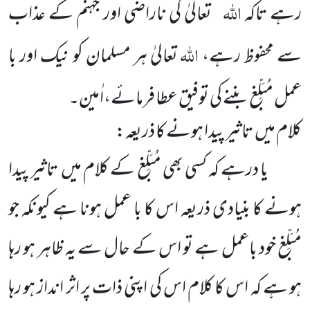
اللہ
رہے تاکہ
تعالیٰ کی ناراضی اور جہنم کے عذاب
اللہ
سے محفوظ رہے،
تعالیٰ ہر مسلمان کو نیک اور با
عمل مُبَلِّغ
بننے کی توفیق عطا فرمائے،اٰمین۔
کلام میں تاثیر پیدا ہونے کا ذریعہ:
یا درہے کہ کسی بھی مُبَلِّغ کے کلام میں تاثیر پیدا
ہونے کا بنیادی ذریعہ اس کا با عمل ہونا ہے کیونکہ جو
مُبَلِّغ خود باعمل ہے تو اس کے حال سے یہ ظاہر ہو رہا
ہو ہے کہ اس کا کلام اس کی اپنی ذات پر اثر انداز ہو رہا