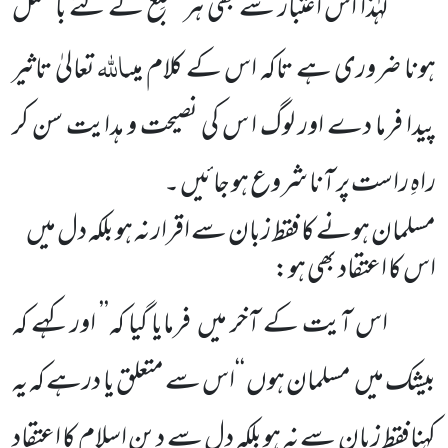
لہٰذا اس اعتبار سے بھی ہر مُبَلِّغ کے لئے با عمل
اللہ
ہونا ضروری ہے تاکہ اس کے کلام میں
تعالیٰ تاثیر
پیدا فرما دے اور لوگ ا س کی نصیحت و ہدایت سن کر
راہِ راست پر آنا شروع ہو جائیں ۔
مسلمان ہونے کا فقط زبان سے اقرار نہ ہو بلکہ دل میں
اس کا اعتقاد بھی ہو:
اس آیت کے آخر میں فرمایا گیا کہ’’ اور کہے کہ
بیشک میں مسلمان ہوں ‘‘اس سے متعلق یا درہے کہ یہ
کہنافقط زبان سے نہ ہو بلکہ دل سے دین ِاسلام کا اعتقاد