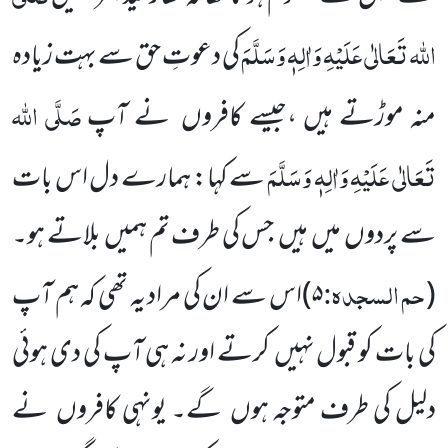
اللہ تَعَالٰی عَلَیْہِ وَاٰلِہٖ وَسَلَّمَ
کی دعوتِ حق سے بہت زیادہ
صَلَّی اللہ
منہ موڑتے ہیں ،جیسے کافروں نے آپ
تَعَالٰی عَلَیْہِ وَاٰلِہٖ وَسَلَّمَ
سے کہا: ہمارے دل اس بات
سے پردوں میں ہیں جس کی طرف تم ہمیں بلاتے ہو۔
حم السجدہ:
(
۵
)
اس سے ان کی مراد یہ تھی کہ ہم آپ
کی بات کو قبول نہیں کرتے اور نہ ہی آپ کی دی ہوئی
دلیل کی طرف متوجہ ہوں گے۔ یونہی کافروں نے