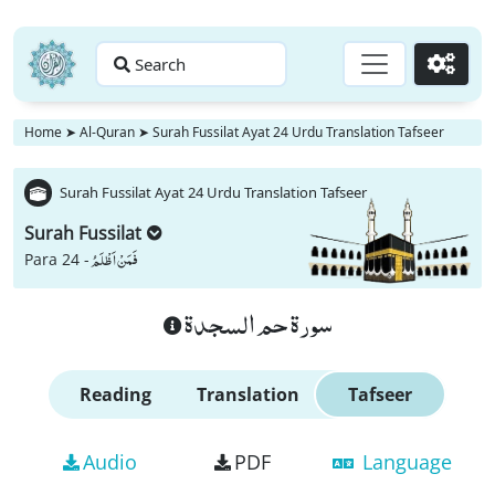
Search
Go
Home
➤
Al-Quran
➤
Surah Fussilat Ayat 24 Urdu Translation Tafseer
Surah Fussilat Ayat 24 Urdu Translation Tafseer
Surah Fussilat
فَمَنْ اَظْلَمُ
Para 24 -
سورة حم السجدة
Reading
Translation
Tafseer
Audio
PDF
Language