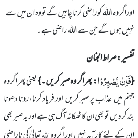
اوراگر وہ اللہ کو راضی کرنا چاہیں گے تو وہ ان میں سے
نہیں ہوں گے جن سے اللہ راضی ہے۔
تفسیر : ‎صراط الجنان
فَاِنْ یَّصْبِرُوْا
{
: پھر اگر وہ صبر کریں ۔}
یعنی پھر اگر وہ
جہنم میں
عذاب
پر صبر کریں
اور فریاد کرنا،رونا دھونا
بند کر دیں
تو
بھی ان کا ٹھکانہ آگ ہی ہے اور یہ صبر بھی
اللہ
ان کے لئے کارآمد نہیں
اور اگر وہ
تعالیٰ کی ناراضی