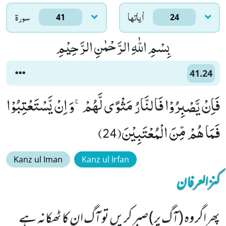
اٰياتها
سورۃ
41
24
بِسْمِ اللّٰهِ الرَّحْمٰنِ الرَّحِیْمِ
41.24
فَاِنْ یَّصْبِرُوْا فَالنَّارُ مَثْوًى لَّهُمْۚ-وَ اِنْ یَّسْتَعْتِبُوْا
فَمَا هُمْ مِّنَ الْمُعْتَبِیْنَ(24)
Kanz ul Iman
Kanz ul Irfan
کنزالعرفان
پھر اگر وہ (آگ پر) صبر کریں تو آگ ان کا ٹھکانہ ہے