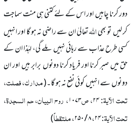
دور کرنا چاہیں
اور اس
کے لئے کتنی ہی منت سماجت
اللہ
کر لیں
تو بھی
تعالیٰ ان سے راضی نہ ہو گا اور انہیں
کسی طرح عذاب سے رہائی نہیں
ملے گی، لہٰذا ان کے
حق میں
صبر کرنا اور فریاد کرنا دونوں
برابر ہیں
اور ان
مدارک، فصلت،
دونوں
سے انہیں
کوئی نفع نہ ہو گا۔
(
تحت الآیۃ:
، ص
، روح البیان، حم السجدۃ،
۱۰۷۳
۲۴
تحت الآیۃ:
،
، ملتقطاً
)
۸ / ۲۵۰
۲۴