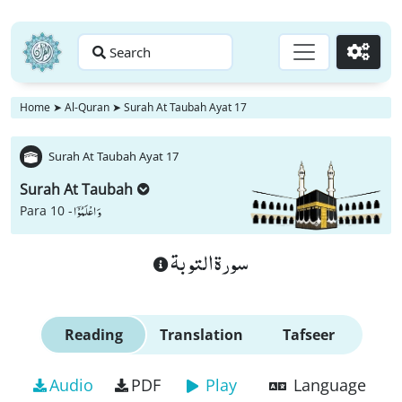
Search
Go
Home
➤
Al-Quran
➤
Surah At Taubah Ayat 17
Surah At Taubah Ayat 17
Surah At Taubah
وَ اعْلَمُوْۤا
Para 10 -
سورة التوبة
Reading
Translation
Tafseer
Audio
PDF
Play
Language