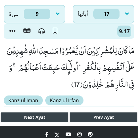
اٰياتها
سورۃ
9
17
9.17
مَا كَانَ لِلْمُشْرِكِیْنَ اَنْ یَّعْمُرُوْا مَسٰجِدَ اللّٰهِ شٰهِدِیْنَ
عَلٰۤى اَنْفُسِهِمْ بِالْكُفْرِؕ-اُولٰٓىٕكَ حَبِطَتْ اَعْمَالُهُمْ ۚۖ-وَ
فِی النَّارِ هُمْ خٰلِدُوْنَ(17)
Kanz ul Iman
Kanz ul Irfan
Next
Ayat
Prev
Ayat