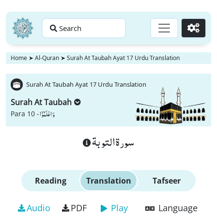
Search
Go
Home
➤
Al-Quran
➤
Surah At Taubah Ayat 17 Urdu Translation
Surah At Taubah Ayat 17 Urdu Translation
Surah At Taubah
وَ اعْلَمُوْۤا
Para 10 -
سورة التوبة
Reading
Translation
Tafseer
Audio
PDF
Play
Language