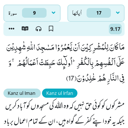
اٰياتها
سورۃ
9
17
9.17
مَا كَانَ لِلْمُشْرِكِیْنَ اَنْ یَّعْمُرُوْا مَسٰجِدَ اللّٰهِ شٰهِدِیْنَ
عَلٰۤى اَنْفُسِهِمْ بِالْكُفْرِؕ-اُولٰٓىٕكَ حَبِطَتْ اَعْمَالُهُمْ ۚۖ-وَ
فِی النَّارِ هُمْ خٰلِدُوْنَ(17)
Kanz ul Iman
Kanz ul Irfan
مشرکوں کو کوئی حق نہیں کہ وہ اللہ کی مسجدوں کو آباد کریں
جبکہ یہ خود اپنے کفر کے گواہ ہیں، ان کے تمام اعمال برباد