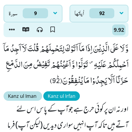
اٰياتها
سورۃ
9
92
9.92
وَّ لَا عَلَى الَّذِیْنَ اِذَا مَاۤ اَتَوْكَ لِتَحْمِلَهُمْ قُلْتَ لَاۤ اَجِدُ مَاۤ
اَحْمِلُكُمْ عَلَیْهِ۪ - تَوَلَّوْا وَّ اَعْیُنُهُمْ تَفِیْضُ مِنَ الدَّمْعِ
حَزَنًا اَلَّا یَجِدُوْا مَا یُنْفِقُوْنَﭤ(92)
Kanz ul Iman
Kanz ul Irfan
اور نہ ان پر کوئی حرج ہے جوآپ کے پاس اس لئے
آتے ہیں تاکہ آپ انہیں سواری دیدیں (لیکن آپ) فرما