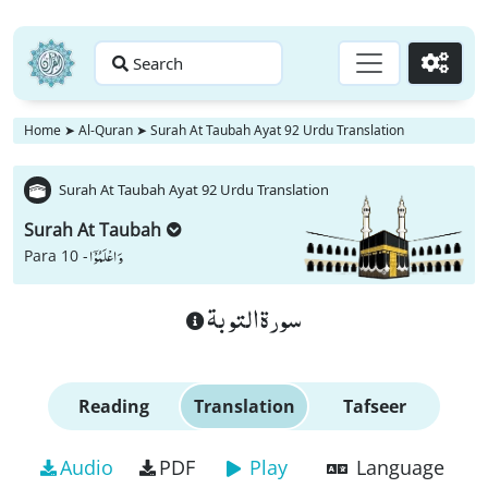
Search
Go
Home
➤
Al-Quran
➤
Surah At Taubah Ayat 92 Urdu Translation
Surah At Taubah Ayat 92 Urdu Translation
Surah At Taubah
وَ اعْلَمُوْۤا
Para 10 -
سورة التوبة
Reading
Translation
Tafseer
Audio
PDF
Play
Language