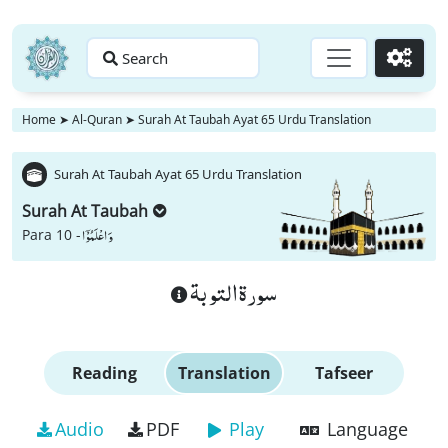
Search
Go
Home
➤
Al-Quran
➤
Surah At Taubah Ayat 65 Urdu Translation
Surah At Taubah Ayat 65 Urdu Translation
Surah At Taubah
وَ اعْلَمُوْۤا
Para 10 -
سورة التوبة
Reading
Translation
Tafseer
Audio
PDF
Play
Language