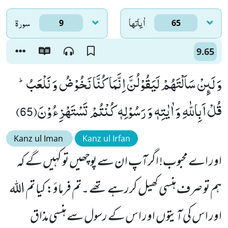
اٰياتها
سورۃ
9
65
9.65
وَ لَىٕنْ سَاَلْتَهُمْ لَیَقُوْلُنَّ اِنَّمَا كُنَّا نَخُوْضُ وَ نَلْعَبُؕ-
قُلْ اَبِاللّٰهِ وَ اٰیٰتِهٖ وَ رَسُوْلِهٖ كُنْتُمْ تَسْتَهْزِءُوْنَ(65)
Kanz ul Iman
Kanz ul Irfan
اور اے محبوب! اگرآپ ان سے پوچھیں تو کہیں گے کہ
ہم تو صرف ہنسی کھیل کررہے تھے ۔تم فرماؤ: کیا تم اللہ
اور اس کی آیتوں اور اس کے رسول سے ہنسی مذاق