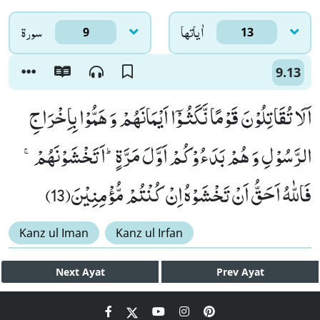
اٰياتها
سورۃ
9
13
9.13
اَلَا تُقَاتِلُوْنَ قَوْمًا نَّكَثُـوْۤا اَیْمَانَهُمْ وَ هَمُّوْا بِاِخْرَاجِ
الرَّسُوْلِ وَ هُمْ بَدَءُوْكُمْ اَوَّلَ مَرَّةٍؕ-اَتَخْشَوْنَهُمْۚ-
فَاللّٰهُ اَحَقُّ اَنْ تَخْشَوْهُ اِنْ كُنْتُمْ مُّؤْمِنِیْنَ(13)
Kanz ul Iman
Kanz ul Irfan
Next
Ayat
Prev
Ayat