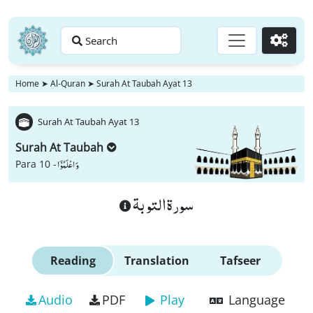
Search
Go
Home
➤
Al-Quran
➤
Surah At Taubah Ayat 13
Surah At Taubah Ayat 13
Surah At Taubah
وَ اعْلَمُوْۤا
Para 10 -
سورة التوبة
Reading
Translation
Tafseer
Audio
PDF
Play
Language