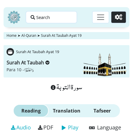
Search
Go
Home
➤
Al-Quran
➤
Surah At Taubah Ayat 19
Surah At Taubah Ayat 19
Surah At Taubah
وَ اعْلَمُوْۤا
Para 10 -
سورة التوبة
Reading
Translation
Tafseer
Audio
PDF
Play
Language