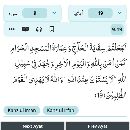
اٰياتها
سورۃ
9
19
9.19
اَجَعَلْتُمْ سِقَایَةَ الْحَآجِّ وَ عِمَارَةَ الْمَسْجِدِ الْحَرَامِ
كَمَنْ اٰمَنَ بِاللّٰهِ وَ الْیَوْمِ الْاٰخِرِ وَ جٰهَدَ فِیْ سَبِیْلِ
اللّٰهِؕ-لَا یَسْتَوٗنَ عِنْدَ اللّٰهِؕ-وَ اللّٰهُ لَا یَهْدِی الْقَوْمَ
الظّٰلِمِیْنَﭥ(19)
Kanz ul Iman
Kanz ul Irfan
Next
Ayat
Prev
Ayat